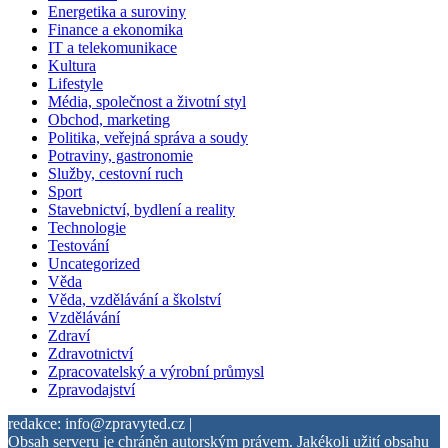
Energetika a suroviny
Finance a ekonomika
IT a telekomunikace
Kultura
Lifestyle
Média, společnost a životní styl
Obchod, marketing
Politika, veřejná správa a soudy
Potraviny, gastronomie
Služby, cestovní ruch
Sport
Stavebnictví, bydlení a reality
Technologie
Testování
Uncategorized
Věda
Věda, vzdělávání a školství
Vzdělávání
Zdraví
Zdravotnictví
Zpracovatelský a výrobní průmysl
Zpravodajství
redakce: info@zpravyted.cz |
Obsah serveru je chráněn autorským právem. Jakékoli užití obsahu