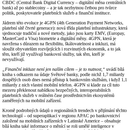
CBDC (Central Bank Digital Currency – digitální měna centrálních
bank) až po stablecoiny – a je tak nezbytnou četbou pro tvůrce
politik, poskytovatele platebních služeb a finanční instituce.
Jádrem této evoluce je 4GPN (4th Generation Payment Networks,
platební sítě čtvrté generace): nová třída platební infrastruktury, která
sjednocuje tradiční a nové metody, jako jsou karty EMV, (Europay,
MasterCard a Visa) biometrie a digitální měny. 4GPN, která je
navržena s důrazem na flexibilitu, škálovatelnost a inkluzi, má
sloužit obyvatelům rozvíjejících i rozvinutých ekonomik, a to jak
těm, kteří již využívají bankovní služby, tak těm, kteří je
nevyužívají.
„Finanční inkluze není jen naším cílem – je to nutnost,“
uvádí bílá
kniha s odkazem na údaje Světové banky, podle nichž 1,7 miliardy
dospělých osob dnes nemá přístup k bankovním službám, i když 1,1
miliardy z nich vlastní mobilní telefon. 4GPN si klade za cíl tuto
mezeru překlenout nabídkou bezpečných, interoperabilních
platebních služeb v reálném čase prostřednictvím ekosystémů
zaměřených na mobilní zařízení.
Kromě podrobných údajů o regionálních trendech v přijímání těchto
technologií – od superaplikací v regionu APAC po bankovnictví
založené na mobilních zařízeních v Latinské Americe – obsahuje
bílá kniha také informace o měnící se roli umělé inteligence v