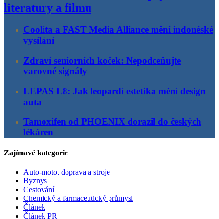
literatury a filmu
Coolita a FAST Media Alliance mění indonéské
vysílání
Zdraví seniorních koček: Nepodceňujte
varovné signály
LEPAS L8: Jak leopardí estetika mění design
auta
Tamoxifen od PHOENIX dorazil do českých
lékáren
Zajímavé kategorie
Auto-moto, doprava a stroje
Byznys
Cestování
Chemický a farmaceutický průmysl
Článek
Článek PR