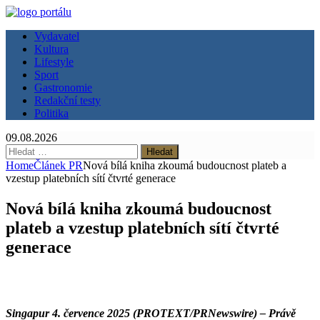
Vydavatel
Kultura
Lifestyle
Sport
Gastronomie
Redakční testy
Politika
09.08.2026
Vyhledávání
Home
Článek PR
Nová bílá kniha zkoumá budoucnost plateb a
vzestup platebních sítí čtvrté generace
Nová bílá kniha zkoumá budoucnost
plateb a vzestup platebních sítí čtvrté
generace
Singapur 4. července 2025 (PROTEXT/PRNewswire) – Právě