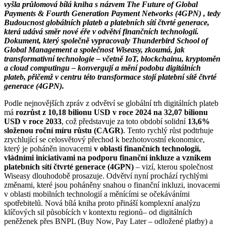
vyšla průlomová bílá kniha s názvem The Future of Global
Payments & Fourth Generation Payment Networks (4GPN) , tedy
Budoucnost globálních plateb a platebních sítí čtvrté generace,
která udává směr nové éře v odvětví finančních technologií.
Dokument, který společně vypracovaly Thunderbird School of
Global Management a společnost Wiseasy, zkoumá, jak
transformativní technologie – včetně IoT, blockchainu, kryptoměn
a cloud computingu – konvergují a mění podobu digitálních
plateb, přičemž v centru této transformace stojí platební sítě čtvrté
generace (4GPN).
Podle nejnovějších zpráv z odvětví se globální trh digitálních plateb
má
rozrůst z 10,18 bilionu USD v roce 2024 na 32,07 bilionu
USD v roce 2033
, což představuje za toto období solidní
13,6%
složenou roční míru růstu (CAGR)
. Tento rychlý růst podtrhuje
zrychlující se celosvětový přechod k bezhotovostní ekonomice,
který je poháněn inovacemi
v oblasti finančních technologií,
vládními iniciativami na podporu finanční inkluze a vznikem
platebních sítí čtvrté generace (4GPN)
– vizí, kterou společnost
Wiseasy dlouhodobě prosazuje. Odvětví nyní prochází rychlými
změnami, které jsou poháněny snahou o finanční inkluzi, inovacemi
v oblasti mobilních technologií a měnícími se očekáváními
spotřebitelů. Nová bílá kniha proto přináší komplexní analýzu
klíčových sil působících v kontextu regionů– od digitálních
peněženek přes BNPL (Buy Now, Pay Later – odložené platby) a