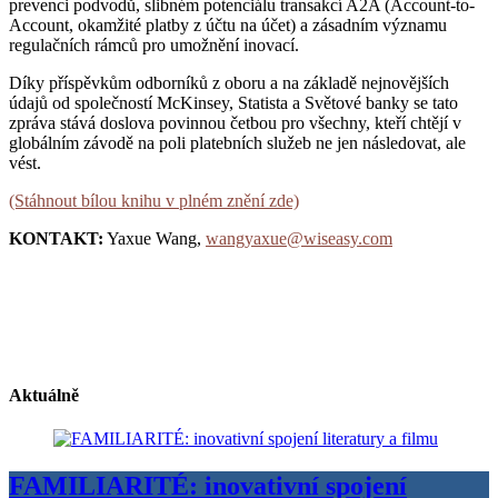
prevenci podvodů, slibném potenciálu transakcí A2A (Account-to-
Account, okamžité platby z účtu na účet) a zásadním významu
regulačních rámců pro umožnění inovací.
Díky příspěvkům odborníků z oboru a na základě nejnovějších
údajů od společností McKinsey, Statista a Světové banky se tato
zpráva stává doslova povinnou četbou pro všechny, kteří chtějí v
globálním závodě na poli platebních služeb ne jen následovat, ale
vést.
(Stáhnout bílou knihu v plném znění zde)
KONTAKT:
Yaxue Wang,
wangyaxue@wiseasy.com
Aktuálně
FAMILIARITÉ: inovativní spojení