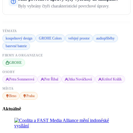
Byly vybrány čtyři charakteristické povrchové úpravy.
TÉMATA
koupelnový design
GROHE Colors
veřejný prostor
audiopříběhy
barevné baterie
FIRMY A ORGANIZACE
GROHE
OSOBY
Petra Sommerová
Petr Říbal
Jitka Nováčková
Krištof Králík
MÍSTA
Brno
Praha
Aktuálně