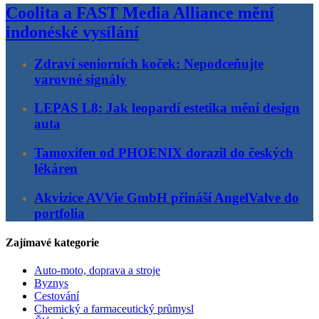
Coolita a FAST Media Alliance mění
indonéské vysílání
Zdraví seniorních koček: Nepodceňujte
varovné signály
LEPAS L8: Jak leopardí estetika mění design
auta
Tamoxifen od PHOENIX dorazil do českých
lékáren
Akvizice AVVie GmbH přináší AngelValve do
portfolia
Zajímavé kategorie
Auto-moto, doprava a stroje
Byznys
Cestování
Chemický a farmaceutický průmysl