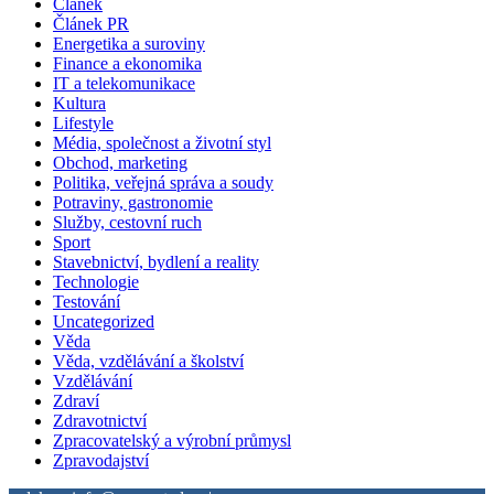
Článek
Článek PR
Energetika a suroviny
Finance a ekonomika
IT a telekomunikace
Kultura
Lifestyle
Média, společnost a životní styl
Obchod, marketing
Politika, veřejná správa a soudy
Potraviny, gastronomie
Služby, cestovní ruch
Sport
Stavebnictví, bydlení a reality
Technologie
Testování
Uncategorized
Věda
Věda, vzdělávání a školství
Vzdělávání
Zdraví
Zdravotnictví
Zpracovatelský a výrobní průmysl
Zpravodajství