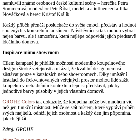
namluvili známé osobnosti české kulturní scény – herečka Petra
Sommerová, moderátor Petr Říbal, modelka a influencerka Jitka
Nováčková a herec Krištof Králík.
Každý příběh přenáší posluchače do světa emocí, představ a hodnot
spojených s konkrétním odstínem. Návštěvníci si tak mohou vybrat
nejen barvu, ale i atmosféru, která nejlépe odpovídá jejich představě
ideálního domova.
Inspirace mimo showroom
Cílem kampaně je přiblížit možnosti moderního koupelnového
designu široké veřejnosti a ukázat, že kvalitní design nemusí
zůstávat pouze v katalozích nebo showroomech. Díky umístění
instalací do frekventovaných veřejných prostor mohou lidé zažít
koupelnu v netradičním kontextu a lépe si představit, jak by
jednotlivé barvy působily v jejich vlastním domově.
GROHE Colors
tak dokazuje, že koupelna může být mnohem víc
než jen funkční místnost. Může se stát místem, které vypráví příběh
svých majitelů, odráží jejich osobnost a každý den jim připomíná,
jak chtějí žít.
Zdroj: GROHE
https://www.protext.cz
.