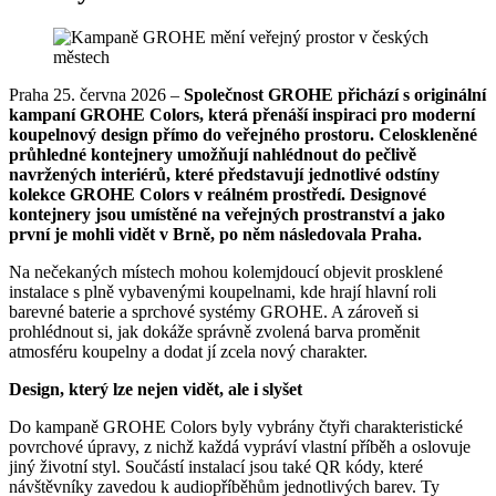
Praha 25. června 2026 –
Společnost GROHE přichází s originální
kampaní GROHE Colors, která přenáší inspiraci pro moderní
koupelnový design přímo do veřejného prostoru. Celoskleněné
průhledné kontejnery umožňují nahlédnout do pečlivě
navržených interiérů, které představují jednotlivé odstíny
kolekce GROHE Colors v reálném prostředí. Designové
kontejnery jsou umístěné na veřejných prostranství a jako
první je mohli vidět v Brně, po něm následovala Praha.
Na nečekaných místech mohou kolemjdoucí objevit prosklené
instalace s plně vybavenými koupelnami, kde hrají hlavní roli
barevné baterie a sprchové systémy GROHE. A zároveň si
prohlédnout si, jak dokáže správně zvolená barva proměnit
atmosféru koupelny a dodat jí zcela nový charakter.
Design, který lze nejen vidět, ale i slyšet
Do kampaně GROHE Colors byly vybrány čtyři charakteristické
povrchové úpravy, z nichž každá vypráví vlastní příběh a oslovuje
jiný životní styl. Součástí instalací jsou také QR kódy, které
návštěvníky zavedou k audiopříběhům jednotlivých barev. Ty