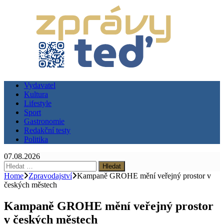
Vydavatel
Kultura
Lifestyle
Sport
Gastronomie
Redakční testy
Politika
07.08.2026
Vyhledávání
Home
Zpravodajství
Kampaně GROHE mění veřejný prostor v
českých městech
Kampaně GROHE mění veřejný prostor
v českých městech