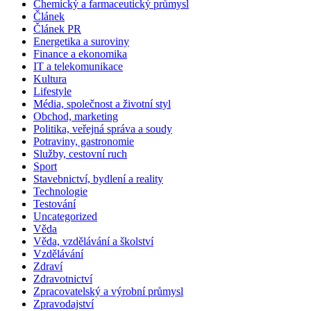
Chemický a farmaceutický průmysl
Článek
Článek PR
Energetika a suroviny
Finance a ekonomika
IT a telekomunikace
Kultura
Lifestyle
Média, společnost a životní styl
Obchod, marketing
Politika, veřejná správa a soudy
Potraviny, gastronomie
Služby, cestovní ruch
Sport
Stavebnictví, bydlení a reality
Technologie
Testování
Uncategorized
Věda
Věda, vzdělávání a školství
Vzdělávání
Zdraví
Zdravotnictví
Zpracovatelský a výrobní průmysl
Zpravodajství