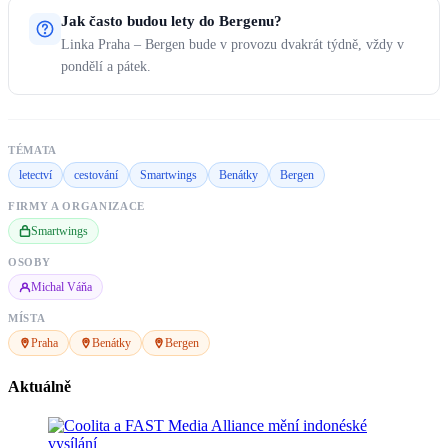
Jak často budou lety do Bergenu?
Linka Praha – Bergen bude v provozu dvakrát týdně, vždy v
pondělí a pátek.
TÉMATA
letectví
cestování
Smartwings
Benátky
Bergen
FIRMY A ORGANIZACE
Smartwings
OSOBY
Michal Váňa
MÍSTA
Praha
Benátky
Bergen
Aktuálně