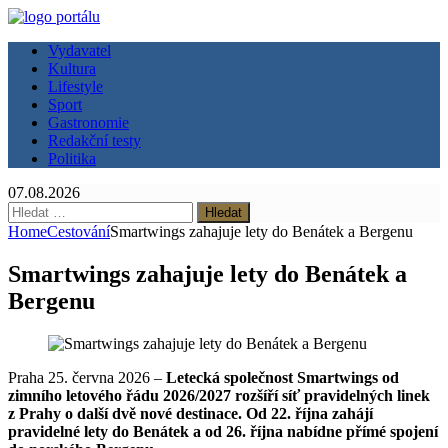
Vydavatel
Kultura
Lifestyle
Sport
Gastronomie
Redakční testy
Politika
07.08.2026
Vyhledávání
Home
Cestování
Smartwings zahajuje lety do Benátek a Bergenu
Smartwings zahajuje lety do Benátek a
Bergenu
Praha 25. června 2026 –
Letecká společnost Smartwings od
zimního letového řádu 2026/2027 rozšíří síť pravidelných linek
z Prahy o další dvě nové destinace. Od 22. října zahájí
pravidelné lety do Benátek a od 26. října nabídne přímé spojení