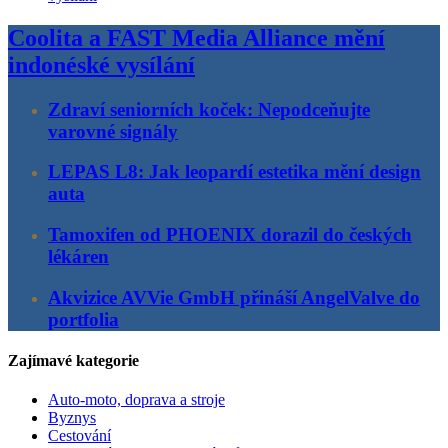
Coolita a FAST Media Alliance mění
indonéské vysílání
Zdraví seniorních koček: Nepodceňujte
varovné signály
LEPAS L8: Jak leopardí estetika mění design
auta
Tamoxifen od PHOENIX dorazil do českých
lékáren
Akvizice AVVie GmbH přináší AngelValve do
portfolia
Zajímavé kategorie
Auto-moto, doprava a stroje
Byznys
Cestování