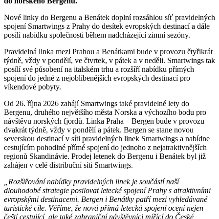
do norského Bergenu.
Nové linky do Bergenu a Benátek doplní rozsáhlou síť pravidelných
spojení Smartwings z Prahy do desítek evropských destinací a dále
posílí nabídku společnosti během nadcházející zimní sezóny.
Pravidelná linka mezi Prahou a Benátkami bude v provozu čtyřikrát
týdně, vždy v pondělí, ve čtvrtek, v pátek a v neděli. Smartwings tak
posílí své působení na italském trhu a rozšíří nabídku přímých
spojení do jedné z nejoblíbenějších evropských destinací pro
víkendové pobyty.
Od 26. října 2026 zahájí Smartwings také pravidelné lety do
Bergenu, druhého největšího města Norska a výchozího bodu pro
návštěvu norských fjordů. Linka Praha – Bergen bude v provozu
dvakrát týdně, vždy v pondělí a pátek. Bergen se stane novou
severskou destinací v síti pravidelných linek Smartwings a nabídne
cestujícím pohodlné přímé spojení do jednoho z nejatraktivnějších
regionů Skandinávie. Prodej letenek do Bergenu i Benátek byl již
zahájen v celé distribuční síti Smartwings.
„Rozšiřování nabídky pravidelných linek je součástí naší
dlouhodobé strategie posilovat letecké spojení Prahy s atraktivními
evropskými destinacemi. Bergen i Benátky patří mezi vyhledávané
turistické cíle. Věříme, že nová přímá letecká spojení ocení nejen
čeští cestující, ale také zahraniční návštěvníci mířící do České