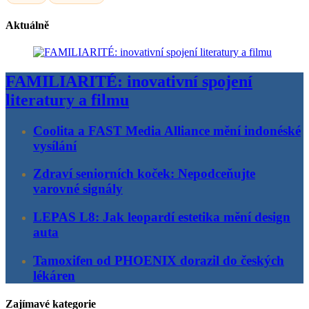
Aktuálně
FAMILIARITÉ: inovativní spojení
literatury a filmu
Coolita a FAST Media Alliance mění indonéské
vysílání
Zdraví seniorních koček: Nepodceňujte
varovné signály
LEPAS L8: Jak leopardí estetika mění design
auta
Tamoxifen od PHOENIX dorazil do českých
lékáren
Zajímavé kategorie