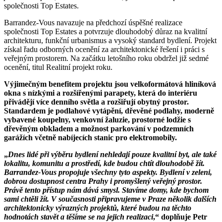
společnosti Top Estates.
Barrandez-Vous navazuje na předchozí úspěšné realizace
společnosti Top Estates a potvrzuje dlouhodobý důraz na kvalitní
architekturu, funkční urbanismus a vysoký standard bydlení. Projekt
získal řadu odborných ocenění za architektonické řešení i práci s
veřejným prostorem. Na začátku letošního roku obdržel již sedmé
ocenění, titul Realitní projekt roku.
Výjimečným benefitem projektu jsou velkoformátová hliníková
okna s nízkými a rozšířenými parapety, která do interiéru
přivádějí více denního světla a rozšiřují obytný prostor.
Standardem je podlahové vytápění, dřevěné podlahy, moderně
vybavené koupelny, venkovní žaluzie, prostorné lodžie s
dřevěným obkladem a možnost parkování v podzemních
garážích včetně nabíjecích stanic pro elektromobily.
„
Dnes lidé při výběru bydlení nehledají pouze kvalitní byt, ale také
lokalitu, komunitu a prostředí, kde budou chtít dlouhodobě žít.
Barrandez-Vous propojuje všechny tyto aspekty. Bydlení v zeleni,
dobrou dostupnost centra Prahy i promyšlený veřejný prostor.
Právě tento přístup nám dává smysl. Stavíme domy, kde bychom
sami chtěli žít. V současnosti připravujeme v Praze několik dalších
architektonicky výrazných projektů, které budou na těchto
hodnotách stavět a těšíme se na jejich realizaci
,“ doplňuje Petr