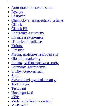
Auto-moto, doprava a stroje
Byznys
Cestování
Chemický a farmaceutický průmysl
Článek
Článek PR
Energetika a suroviny
Finance a ekonomika
IT a telekomunikace
Kultura
Lifestyle
Média, společnost a životní styl
Obchod, marketing
Politika, veřejná správa a soudy
Potraviny, gastronomie
Služby, cestovní ruch
Sport
Stavebnictví, bydlení a reality
Technologie
Testování
Uncategorized
Věda
Věda, vzdělávání a školství
Vzdělávání