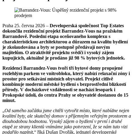
Praha 25. června 2026 –
Developerská společnost Top Estates
dokončila rezidenční projekt Barrandez-Vous na pražském
Barrandově. Poslední etapa oceňovaného komplexu s
charakteristickou architekturou a důrazem na kvalitu bydlení
je zkolaudována a byty se postupně předávají novým
majitelům. O atraktivitě projektu svědčí i vysoký zájem
kupujících, aktuálně je prodáno již 98 % bytových jednotek.
Rezidenci Barrandez-Vous tvoří tři bytové domy propojené
rozlehlým parkem ve vnitrobloku, který nabízí relaxační zóny i
prostor pro setkávání místních obyvatel. Projekt citlivě
kombinuje moderní městské bydlení s bezprostřední blízkostí
přírody. V docházkové vzdálenosti se nachází lesopark i
Prokopské údolí, do centra Prahy se obyvatelé dostanou do 15
minut.
„
Od samého začátku jsme chtěli vytvořit místo, které nabídne nejen
kvalitní byty, ale skutečný domov s příjemným veřejným prostorem a
dlouhodobou hodnotou. Vysoký zájem o bydlení v první i druhé
etapě ze strany klientů vnímáme jako potvrzení, že se nám tuto vizi
podařilo naplnit
,“ říká Dušan Dvořák, jednatel developerské