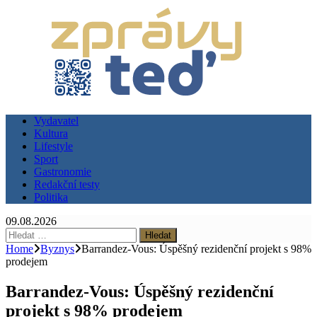
Vydavatel
Kultura
Lifestyle
Sport
Gastronomie
Redakční testy
Politika
09.08.2026
Vyhledávání
Home
Byznys
Barrandez-Vous: Úspěšný rezidenční projekt s 98%
prodejem
Barrandez-Vous: Úspěšný rezidenční
projekt s 98% prodejem