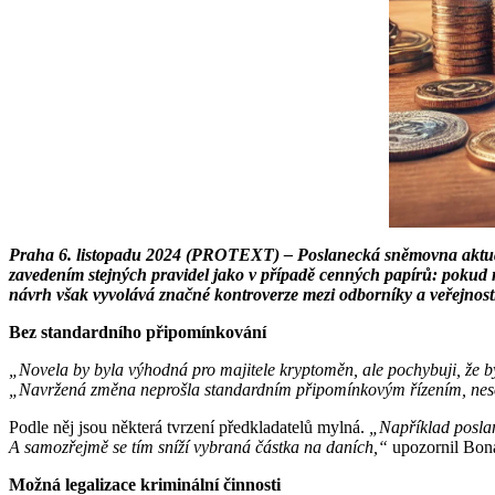
Praha 6. listopadu 2024 (PROTEXT) – Poslanecká sněmovna aktuálně
zavedením stejných pravidel jako v případě cenných papírů: pokud n
návrh však vyvolává značné kontroverze mezi odborníky a veřejnost
Bez standardního připomínkování
„Novela by byla výhodná pro majitele kryptoměn, ale pochybuji, že b
„Navržená změna neprošla standardním připomínkovým řízením, nesouh
Podle něj jsou některá tvrzení předkladatelů mylná.
„Například poslan
A samozřejmě se tím sníží vybraná částka na daních,“
upozornil Bon
Možná legalizace kriminální činnosti