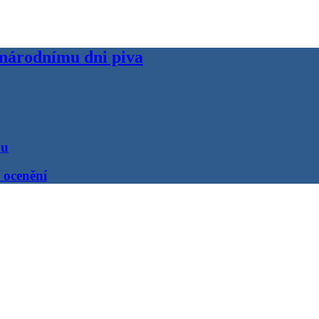
inárodnímu dni piva
ou
 ocenění