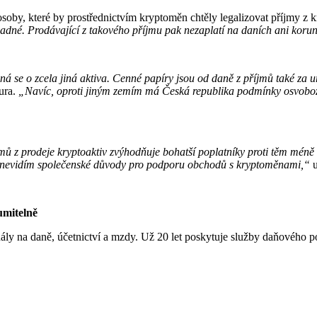
oby, které by prostřednictvím kryptoměn chtěly legalizovat příjmy z kr
adné. Prodávající z takového příjmu pak nezaplatí na daních ani korunu
ná se o zcela jiná aktiva. Cenné papíry jsou od daně z příjmů také za u
ura.
„Navíc, oproti jiným zemím má Česká republika podmínky osvoboze
ů z prodeje kryptoaktiv zvýhodňuje bohatší poplatníky proti těm méně 
 nevidím společenské důvody pro podporu obchodů s kryptoměnami,“
umitelně
y na daně, účetnictví a mzdy. Už 20 let poskytuje služby daňového po