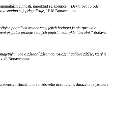
iminálních činností, například i z korupce.
„Deklarovat prodej
 a snadno si jej zlegalizuje,“
řekl Bonaventura.
rčitých podmínek osvobozeny, jejich hodnota je ale zpravidla
ní příjmů z prodeje cenných papírů neobvykle liberální,“
dodává
majetným. Jde o zásadní zásah do rozložení daňové zátěže, který je
uvedl Bonaventura.
radenství, finančního a mzdového účetnictví, s důrazem na jasnou a