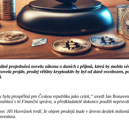
 projednává novelu zákona o daních z příjmů, která by mohla vést 
ovela projde, prodej většiny kryptoaktiv by byl od daně osvobozen, p
í.
y byla prospěšná pro Českou republiku jako celek,“
uvedl Jan Bonaven
lasí s ní Finanční správa, a předkladatelé dokonce použili nepravdi
ec Jiří Havránek tvrdí, že objem prodejů bude v úrovni desítek milion
aventura.