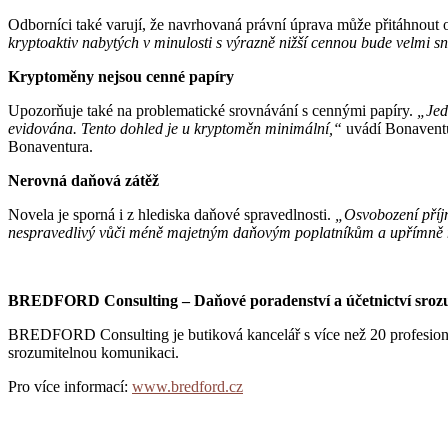
Odborníci také varují, že navrhovaná právní úprava může přitáhnout os
kryptoaktiv nabytých v minulosti s výrazně nižší cennou bude velmi sn
Kryptoměny nejsou cenné papíry
Upozorňuje také na problematické srovnávání s cennými papíry.
„Jed
evidována. Tento dohled je u kryptoměn minimální,“
uvádí Bonavent
Bonaventura.
Nerovná daňová zátěž
Novela je sporná i z hlediska daňové spravedlnosti.
„Osvobození příjm
nespravedlivý vůči méně majetným daňovým poplatníkům a upřímně
BREDFORD Consulting – Daňové poradenství a účetnictví sroz
BREDFORD Consulting je butiková kancelář s více než 20 profesionál
srozumitelnou komunikaci.
Pro více informací:
www.bredford.cz