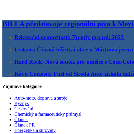
BILLA představuje regionální piva k Mez
Rekreační nemovitosti: Trendy pro rok 2023
Leskros: Úžasná běžecká akce u Máchova jezera
Hard Rock: Nová soutěž pro umělce s Coca-Col
Káva Curiosity Fuel od Škoda Auto získala další
Zajímavé kategorie
Auto-moto, doprava a stroje
Byznys
Cestování
Chemický a farmaceutický průmysl
Článek
Článek PR
Energetika a suroviny