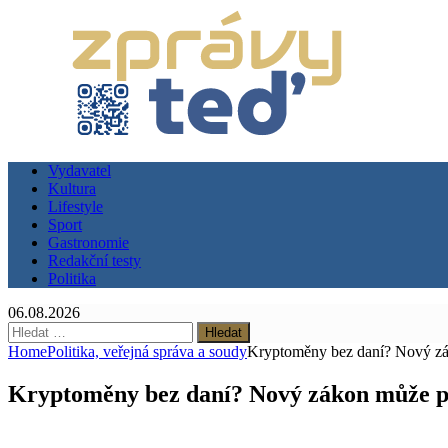
Vydavatel
Kultura
Lifestyle
Sport
Gastronomie
Redakční testy
Politika
06.08.2026
Vyhledávání
Home
Politika, veřejná správa a soudy
Kryptoměny bez daní? Nový zák
Kryptoměny bez daní? Nový zákon může po