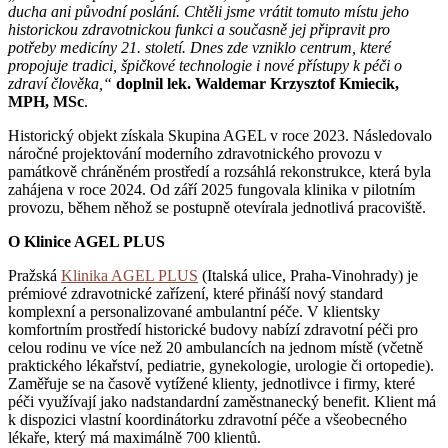
ducha ani původní poslání. Chtěli jsme vrátit tomuto místu jeho
historickou zdravotnickou funkci a současně jej připravit pro
potřeby medicíny 21. století. Dnes zde vzniklo centrum, které
propojuje tradici, špičkové technologie i nové přístupy k péči o
zdraví člověka,“
doplnil lek. Waldemar Krzysztof Kmiecik,
MPH, MSc
.
Historický objekt získala Skupina AGEL v roce 2023. Následovalo
náročné projektování moderního zdravotnického provozu v
památkově chráněném prostředí a rozsáhlá rekonstrukce, která byla
zahájena v roce 2024. Od září 2025 fungovala klinika v pilotním
provozu, během něhož se postupně otevírala jednotlivá pracoviště.
O Klinice AGEL PLUS
Pražská
Klinika AGEL PLUS
(Italská ulice, Praha-Vinohrady) je
prémiové zdravotnické zařízení, které přináší nový standard
komplexní a personalizované ambulantní péče. V klientsky
komfortním prostředí historické budovy nabízí zdravotní péči pro
celou rodinu ve více než 20 ambulancích na jednom místě (včetně
praktického lékařství, pediatrie, gynekologie, urologie či ortopedie).
Zaměřuje se na časově vytížené klienty, jednotlivce i firmy, které
péči využívají jako nadstandardní zaměstnanecký benefit. Klient má
k dispozici vlastní koordinátorku zdravotní péče a všeobecného
lékaře, který má maximálně 700 klientů.