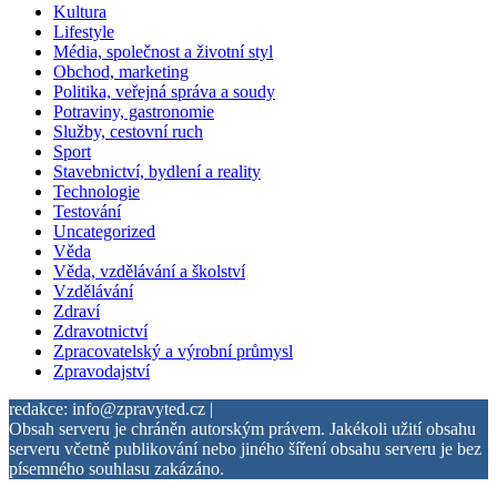
Kultura
Lifestyle
Média, společnost a životní styl
Obchod, marketing
Politika, veřejná správa a soudy
Potraviny, gastronomie
Služby, cestovní ruch
Sport
Stavebnictví, bydlení a reality
Technologie
Testování
Uncategorized
Věda
Věda, vzdělávání a školství
Vzdělávání
Zdraví
Zdravotnictví
Zpracovatelský a výrobní průmysl
Zpravodajství
redakce: info@zpravyted.cz |
Obsah serveru je chráněn autorským právem. Jakékoli užití obsahu
serveru včetně publikování nebo jiného šíření obsahu serveru je bez
písemného souhlasu zakázáno.