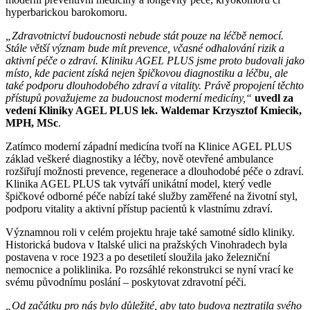
hyperbarickou barokomoru.
„Zdravotnictví budoucnosti nebude stát pouze na léčbě nemocí.
Stále větší význam bude mít prevence, včasné odhalování rizik a
aktivní péče o zdraví. Kliniku AGEL PLUS jsme proto budovali jako
místo, kde pacient získá nejen špičkovou diagnostiku a léčbu, ale
také podporu dlouhodobého zdraví a vitality. Právě propojení těchto
přístupů považujeme za budoucnost moderní medicíny,“
uvedl za
vedení Kliniky AGEL PLUS lek. Waldemar Krzysztof Kmiecik,
MPH, MSc
.
Zatímco moderní západní medicína tvoří na Klinice AGEL PLUS
základ veškeré diagnostiky a léčby, nově otevřené ambulance
rozšiřují možnosti prevence, regenerace a dlouhodobé péče o zdraví.
Klinika AGEL PLUS tak vytváří unikátní model, který vedle
špičkové odborné péče nabízí také služby zaměřené na životní styl,
podporu vitality a aktivní přístup pacientů k vlastnímu zdraví.
Významnou roli v celém projektu hraje také samotné sídlo kliniky.
Historická budova v Italské ulici na pražských Vinohradech byla
postavena v roce 1923 a po desetiletí sloužila jako železniční
nemocnice a poliklinika. Po rozsáhlé rekonstrukci se nyní vrací ke
svému původnímu poslání – poskytovat zdravotní péči.
„Od začátku pro nás bylo důležité, aby tato budova neztratila svého