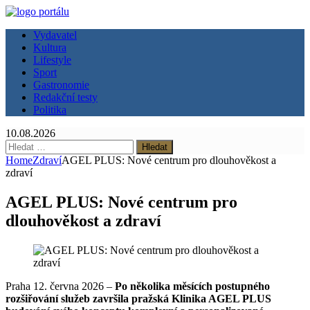
Vydavatel
Kultura
Lifestyle
Sport
Gastronomie
Redakční testy
Politika
10.08.2026
Vyhledávání
Home
Zdraví
AGEL PLUS: Nové centrum pro dlouhověkost a
zdraví
AGEL PLUS: Nové centrum pro
dlouhověkost a zdraví
Praha 12. června 2026 –
Po několika měsících postupného
rozšiřování služeb završila pražská Klinika AGEL PLUS