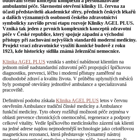
budování svého konceptu komplexní a personalizované
ambulantní péče. Slavnostní otevření kliniky 11. června za
účasti představitelů akademické sféry, předních českých lékařů
a dalších významných osobností českého zdravotnictví
symbolicky završilo první etapu rozvoje Kliniky AGEL PLUS.
Vzniká tak jeden z prvních komplexních konceptů zdravotní
péče v České republice, který spojuje západní a východní
přístupy při zachování nejvyšších standardů moderní medicíny.
Projekt vrací zdravotnické využití ikonické budově z roku
1923, kde historicky sídlila známá železniční nemocnice.
Klinika AGEL PLUS
vznikla s ambicí nabídnout klientům na
jednom místě nadstandardní zdravotní péči propojující špičkovou
diagnostiku, prevenci, léčbu i moderní přístupy zaměřené na
dlouhodobé zdraví a kvalitu života. V průběhu uplynulých měsíců
byly postupně otevírány jednotlivé ambulance a specializovaná
pracoviště.
Definitivní podobu získala
Klinika AGEL PLUS
letos v červnu
otevřením Ambulance tradiční čínské medicíny a Ambulance
funkční medicíny. Tyto obory rozšiřují možnosti péče zejména v
oblasti prevence chronických onemocnění, regenerace a podpory
celkové vitality. Vedle špičkového medicínského zázemí tak klienti
na jedné adrese najdou nejmodernější technologie jako celotělovou
magnetickou rezonanci, která představuje významný nástroj
moderní preventivní medicíny a longevity péče, kryokomoru či