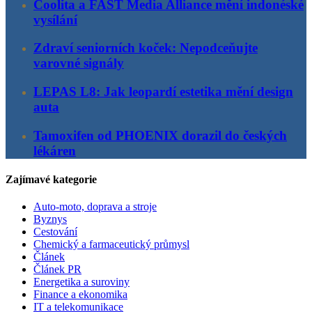
Coolita a FAST Media Alliance mění indonéské
vysílání
Zdraví seniorních koček: Nepodceňujte
varovné signály
LEPAS L8: Jak leopardí estetika mění design
auta
Tamoxifen od PHOENIX dorazil do českých
lékáren
Zajímavé kategorie
Auto-moto, doprava a stroje
Byznys
Cestování
Chemický a farmaceutický průmysl
Článek
Článek PR
Energetika a suroviny
Finance a ekonomika
IT a telekomunikace