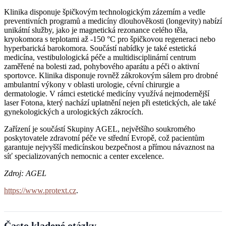
Klinika disponuje špičkovým technologickým zázemím a vedle
preventivních programů a medicíny dlouhověkosti (longevity) nabízí
unikátní služby, jako je magnetická rezonance celého těla,
kryokomora s teplotami až -150 °C pro špičkovou regeneraci nebo
hyperbarická barokomora. Součástí nabídky je také estetická
medicína, vestibulologická péče a multidisciplinární centrum
zaměřené na bolesti zad, pohybového aparátu a péči o aktivní
sportovce. Klinika disponuje rovněž zákrokovým sálem pro drobné
ambulantní výkony v oblasti urologie, cévní chirurgie a
dermatologie. V rámci estetické medicíny využívá nejmodernější
laser Fotona, který nachází uplatnění nejen při estetických, ale také
gynekologických a urologických zákrocích.
Zařízení je součástí Skupiny AGEL, největšího soukromého
poskytovatele zdravotní péče ve střední Evropě, což pacientům
garantuje nejvyšší medicínskou bezpečnost a přímou návaznost na
síť specializovaných nemocnic a center excelence.
Zdroj: AGEL
https://www.protext.cz
.
Často kladené otázky