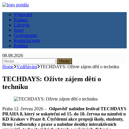
Vydavatel
Kultura
Lifestyle
Sport
Gastronomie
Redakční testy
Politika
08.08.2026
Vyhledávání
Home
Vzdělávání
TECHDAYS: Oživte zájem dětí o techniku
TECHDAYS: Oživte zájem dětí o
techniku
Praha 12. června 2026 –
Odpověď nabídne festival TECHDAYS
PRAHA 8, který se uskuteční od 15. do 18. června na náměstí u
KD Krakov v Praze 8. Čtyřdenní akce propojí školy, studenty,
firmy i odborníky z praxe a nabídne desítky interaktivních