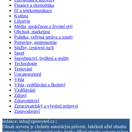
Finance a ekonomika
IT a telekomunikace
Kultura
Lifestyle
Média, společnost a životní styl
Obchod, marketing
Politika, veřejná správa a soudy
Potraviny, gastronomie
Služby, cestovní ruch
Sport
Stavebnictví, bydlení a reality
Technologie
Testování
Uncategorized
Věda
Věda, vzdělávání a školství
Vzdělávání
Zdraví
Zdravotnictví
Zpracovatelský a výrobní průmysl
Zpravodajství
redakce: info@zpravyted.cz |
Obsah serveru je chráněn autorským právem. Jakékoli užití obsahu
serveru včetně publikování nebo jiného šíření obsahu serveru je bez