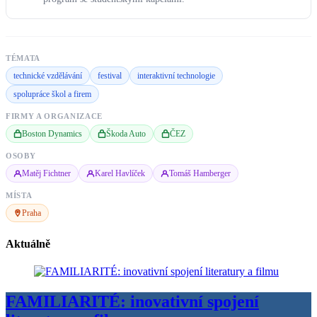
TÉMATA
technické vzdělávání
festival
interaktivní technologie
spolupráce škol a firem
FIRMY A ORGANIZACE
Boston Dynamics
Škoda Auto
ČEZ
OSOBY
Matěj Fichtner
Karel Havlíček
Tomáš Hamberger
MÍSTA
Praha
Aktuálně
FAMILIARITÉ: inovativní spojení