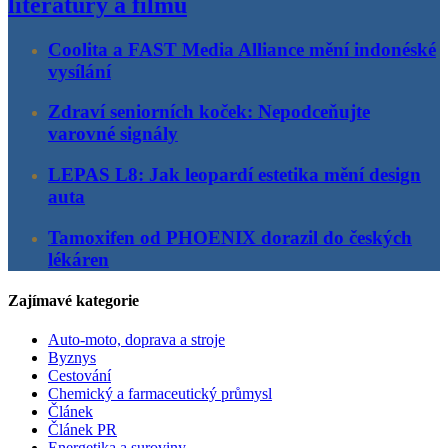
literatury a filmu
Coolita a FAST Media Alliance mění indonéské
vysílání
Zdraví seniorních koček: Nepodceňujte
varovné signály
LEPAS L8: Jak leopardí estetika mění design
auta
Tamoxifen od PHOENIX dorazil do českých
lékáren
Zajímavé kategorie
Auto-moto, doprava a stroje
Byznys
Cestování
Chemický a farmaceutický průmysl
Článek
Článek PR
Energetika a suroviny