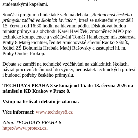
studentskými kapelami.
Součástí programu bude také veřejná debata
„Budoucnost českého
průmyslu začíná ve školních lavicích“
, která se uskuteční v pondělí
15. června od 16:30 hodin na hlavním pódiu. Diskutovat budou
ministr průmyslu a obchodu Karel Havlíček, zmocněnec MPO pro
technické kompetence a vzdělávání Tomáš Hamberger, místostarosta
Prahy 8 Matěj Fichtner, ředitel Smíchovské střední Radko Sáblík,
ředitel ZŠ Bohumila Hrabala Matěj Rašovský a zastupitel hl. m.
Prahy Ondřej Prokop.
Debata se zaměří na technické vzdělávání na základních školách,
návrat pracovních činností do výuky, nedostatek technických profesí
i budoucí potřeby českého průmyslu.
TECHDAYS PRAHA 8 se konají od 15. do 18. června 2026 na
náměstí u KD Krakov v Praze 8.
Vstup na festival i debatu je zdarma.
Více informací:
www.techdays8.cz
Zdroj: TECHDAYS PRAHA 8
https://www.protext.cz
.