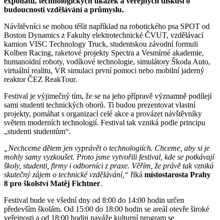
exponátů, technologických ukázek a veřejných diskusí o
budoucnosti vzdělávání a průmyslu.
Návštěvníci se mohou těšit například na robotického psa SPOT od
Boston Dynamics z Fakulty elektrotechnické ČVUT, vzdělávací
kamion VISC Technology Truck, studentskou závodní formuli
Kolben Racing, raketové projekty Spectra a Vesmírné akademie,
humanoidní roboty, vodíkové technologie, simulátory Škoda Auto,
virtuální realitu, VR simulaci první pomoci nebo mobilní jaderný
reaktor ČEZ ReakTour.
Festival je výjimečný tím, že se na jeho přípravě významně podílejí
sami studenti technických oborů. Ti budou prezentovat vlastní
projekty, pomáhat s organizací celé akce a provázet návštěvníky
světem moderních technologií. Festival tak vzniká podle principu
„studenti studentům“.
„Nechceme dětem jen vyprávět o technologiích. Chceme, aby si je
mohly samy vyzkoušet. Proto jsme vytvořili festival, kde se potkávají
školy, studenti, firmy i odborníci z praxe. Věřím, že právě tak vzniká
skutečný zájem o technické vzdělávání,“
říká
místostarosta Prahy
8 pro školství Matěj Fichtner
.
Festival bude ve všední dny od 8:00 do 14:00 hodin určen
především školám. Od 15:00 do 18:00 hodin se areál otevře široké
veřejnosti a od 18:00 hodin naváže kulturní program se