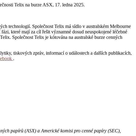
lečnosti Telix na burze ASX, 17. ledna 2025.
kých technologií. Společnost Telix má sídlo v australském Melbourne
 fázi, které mají za cíl řešit významné dosud neuspokojené léčebné
elix. Společnost Telix je kótována na australské burze cenných
ytiky, tiskových zpráv, informací o událostech a dalších publikacích,
cebook
.
enných papírů (ASX) a Americké komisi pro cenné papíry (SEC),