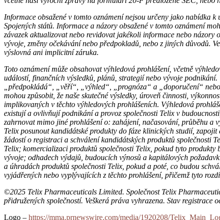
včetně naší výroční zprávy na formuláři 20-F předložené SEC, nebo 
Informace obsažené v tomto oznámení nejsou určeny jako nabídka k ups
Spojených států. Informace a názory obsažené v tomto oznámení mo
závazek aktualizovat nebo revidovat jakékoli informace nebo názory o
vývoje, změny očekávání nebo předpokladů, nebo z jiných důvodů. Ve
výslovná ani implicitní záruka.
Toto oznámení může obsahovat výhledová prohlášení, včetně výhledov
událostí, finančních výsledků, plánů, strategií nebo vývoje podniká
„předpokládá“, „věří“, „výhled“, „prognóza“ a „doporučení“ nebo jej
mohou způsobit, že naše skutečné výsledky, úroveň činnosti, výkonnos
implikovaných v těchto výhledových prohlášeních. Výhledová prohlášení
existují a ovlivňují podnikání a provoz společnosti Telix v budoucnos
zahrnovat mimo jiné prohlášení o: zahájení, načasování, průběhu a vý
Telix posunout kandidátské produkty do fáze klinických studií, zapoji
žádostí o registraci a schválení kandidátských produktů společnosti T
Telix; komercializaci produktů společnosti Telix, pokud tyto produkty
vývoje; odhadech výdajů, budoucích výnosů a kapitálových požadavků sp
a úhradách produktů společnosti Telix, pokud a poté, co budou schvál
vyjádřených nebo vyplývajících z těchto prohlášení, přičemž tyto ro
©2025 Telix Pharmaceuticals Limited. Společnost Telix Pharmaceutic
přidružených společností. Veškerá práva vyhrazena. Stav registrace o
Logo –
https://mma.prnewswire.com/media/1920208/Telix_Main_Lo