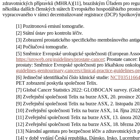
zdravotnických přípravků (MHRA)[11], brazilským Úřadem pro regul
několika dalších členských státech Evropského hospodářského prostor
vypracovaného v rámci decentralizované registrace (DCP) Spolkovým
[1] Pozitronová emisní tomografie.
[2] Státní ústav pro kontrolu léčiv.
[3] Zobrazení prostatického specifického membránového antig
[4] Počítačová tomografie.
[5] Směrnice Evropské urologické společnosti (European Ass
https://uroweb.org/guidelines/prostate-cancer
; Prostate cancer
prostaty: Směrnice Evropské společnosti pro lékařskou onkolog
guidelines-genitourinary-cancers/clinical-practice-guidelines-
[6] Jedinečné identifikační číslo klinické studie:
NCT0351166
PET zobrazení poskytla společnost Telix.
[7] Global Cancer Statistics 2022: GLOBOCAN survey. (Glo
[8] Zveřejnění společnosti Telix na burze ASX, 20. prosince 2
[9] Zveřejnění společnosti Telix na burze ASX, 2. listopadu 20
[10] Zveřejnění společnosti Telix na burze ASX, 14. října 2022
[11] Zveřejnění společnosti Telix na burze ASX, 13. února 202
[12] Zveřejnění společnosti Telix na burze ASX, 18. března 20
[13] Národní agentura pro bezpečnost léčiv a zdravotnických p
[14] v době vydání Česká republika, Dánsko, Irsko, Lucembu