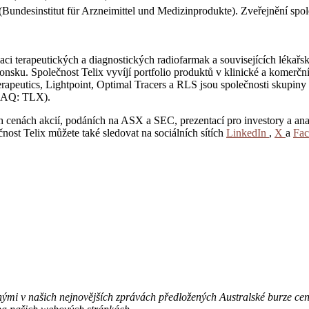
 (Bundesinstitut für Arzneimittel und Medizinprodukte). Zveřejnění spo
aci terapeutických a diagnostických radiofarmak a souvisejících lékařs
nsku. Společnost Telix vyvíjí portfolio produktů v klinické a komerční
eutics, Lightpoint, Optimal Tracers a RLS jsou společnosti skupiny T
SDAQ: TLX).
h cenách akcií, podáních na ASX a SEC, prezentací pro investory a anal
čnost Telix můžete také sledovat na sociálních sítích
LinkedIn
,
X
a
Fa
enými v našich nejnovějších zprávách předložených Australské burze c