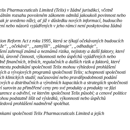
ix Pharmaceuticals Limited (Telix) v žádné jurisdikci, včetně
málním rozsahu povoleném zákonem odmítá jakoukoli povinnost nebo
ak je uvedeno níže), ať již v důsledku nových informací, budoucího
mení nebo názorů vyjádřených v jeho rámci není poskytována žádná
ion Reform Act z roku 1995, která se týkají očekávaných budoucích
„může“, „očekává“, „zamýšlí“, „plánuje“, „odhaduje“,
 zahrnují známá a neznámá rizika, nejistoty a další faktory, které
dků, úrovně činnosti, výkonnosti nebo úspěchů vyjádřených nebo
 finančních, tržních, regulačních a dalších rizik a faktorů, které
 kontextu podnikání společnosti Telix mohou výhledová prohlášení
ných a vývojových programů společnosti Telix; schopnosti společnosti
dních klinických studií; načasování nebo pravděpodobnosti podání
ových a distribučních a výrobních kapacitách a strategiích společnosti
ví surovin za přiměřené ceny pro své produkty a produkty ve fázi
rence a odvětví, ve kterém společnost Telix působí; a cenové politice
ohou podstatně lišit od výsledků, výkonnosti nebo úspěchů
ýhledová prohlášení nadměrně spoléhat.
kami společnosti Telix Pharmaceuticals Limited a jejích