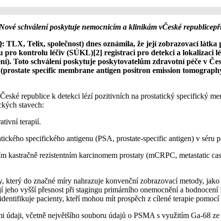
vé schválení poskytuje nemocnicím a klinikám vČeské republicepř
, Telix, společnost) dnes oznámila, že její zobrazovací látka pr
vu pro kontrolu léčiv (SÚKL)[2] registraci pro detekci a lokalizaci
ní). Toto schválení poskytuje poskytovatelům zdravotní péče v Čes
(prostate specific membrane antigen positron emission tomograp
v České republice k detekci lézí pozitivních na prostatický specifick
ckých stavech:
tivní terapií.
tického specifického antigenu (PSA, prostate-specific antigen) v séru po
 kastračně rezistentním karcinomem prostaty (mCRPC, metastatic castrat
terý do značné míry nahrazuje konvenční zobrazovací metody, jako js
í jeho vyšší přesnost při stagingu primárního onemocnění a hodnocení
identifikuje pacienty, kteří mohou mít prospěch z cílené terapie pomo
ými údaji, včetně největšího souboru údajů o PSMA s využitím Ga-68 z