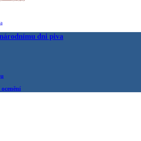
inárodnímu dni piva
ou
 ocenění