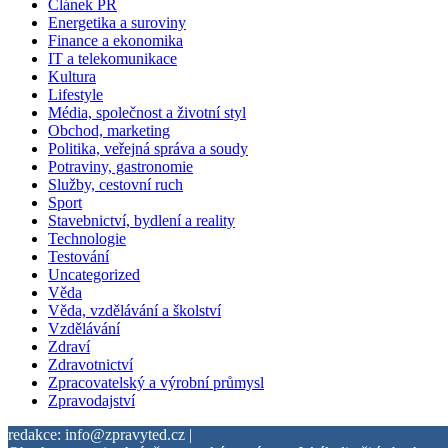
Článek PR
Energetika a suroviny
Finance a ekonomika
IT a telekomunikace
Kultura
Lifestyle
Média, společnost a životní styl
Obchod, marketing
Politika, veřejná správa a soudy
Potraviny, gastronomie
Služby, cestovní ruch
Sport
Stavebnictví, bydlení a reality
Technologie
Testování
Uncategorized
Věda
Věda, vzdělávání a školství
Vzdělávání
Zdraví
Zdravotnictví
Zpracovatelský a výrobní průmysl
Zpravodajství
redakce: info@zpravyted.cz |