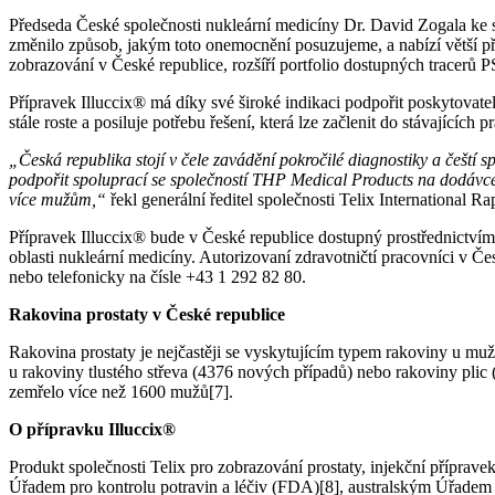
Předseda České společnosti nukleární medicíny Dr. David Zogala ke
změnilo způsob, jakým toto onemocnění posuzujeme, a nabízí větší přes
zobrazování v České republice, rozšíří portfolio dostupných tracer
Přípravek Illuccix® má díky své široké indikaci podpořit poskytovat
stále roste a posiluje potřebu řešení, která lze začlenit do stávajícíc
„Česká republika stojí v čele zavádění pokročilé diagnostiky a čeští 
podpořit spoluprací se společností THP Medical Products na dodávce 
více mužům,“
řekl generální ředitel společnosti Telix International Ra
Přípravek Illuccix® bude v České republice dostupný prostřednictvím 
oblasti nukleární medicíny. Autorizovaní zdravotničtí pracovníci v 
nebo telefonicky na čísle +43 1 292 82 80.
Rakovina prostaty v České republice
Rakovina prostaty je nejčastěji se vyskytujícím typem rakoviny u mu
u rakoviny tlustého střeva (4376 nových případů) nebo rakoviny plic (
zemřelo více než 1600 mužů[7].
O přípravku Illuccix®
Produkt společnosti Telix pro zobrazování prostaty, injekční příp
Úřadem pro kontrolu potravin a léčiv (FDA)[8], australským Úřadem 