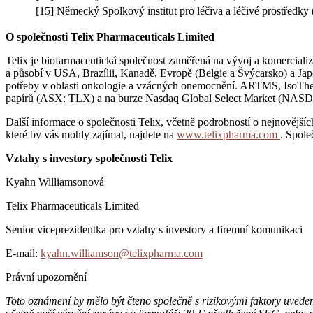
[15] Německý Spolkový institut pro léčiva a léčivé prostředky
O společnosti Telix Pharmaceuticals Limited
Telix je biofarmaceutická společnost zaměřená na vývoj a komercializ
a působí v USA, Brazílii, Kanadě, Evropě (Belgie a Švýcarsko) a Japo
potřeby v oblasti onkologie a vzácných onemocnění. ARTMS, IsoTherap
papírů (ASX: TLX) a na burze Nasdaq Global Select Market (NA
Další informace o společnosti Telix, včetně podrobností o nejnovějšíc
které by vás mohly zajímat, najdete na
www.telixpharma.com
. Spole
Vztahy s investory společnosti Telix
Kyahn Williamsonová
Telix Pharmaceuticals Limited
Senior viceprezidentka pro vztahy s investory a firemní komunikaci
E-mail:
kyahn.williamson@telixpharma.com
Právní upozornění
Toto oznámení by mělo být čteno společně s rizikovými faktory uved