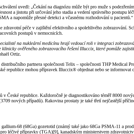
 schválení uvedl: „Čekání na diagnózu může být pro muže s podezření
nost a jistotu při určování jeho stadia a vedení správného postupu léč
ů PSMA a napomůže přesné detekci a včasnému rozhodování u pacientů.“
ele zdravotní péče v zajištění efektivního a spolehlivého zobrazování
h pracovních postupů v nemocnicích.
specialisté na nukleární medicínu hrají vedoucí roli v integraci zobrazo
klinicky ověřeného zobrazovacího řešení Illuccix, které pomůže zajisti
phaël Ortiz.
distribučního partnera společnosti Telix – společnosti THP Medical Pro
České republice mohou přípravek Illuccix® objednat nebo se informovat 
žů v České republice. Každoročně je diagnostikováno téměř 8000 nových
3709 nových případů). Rakovina prostaty je také třetí nejčastější příč
ravek gallium-68 (68Ga) gozetotid (známý také jako 68Ga PSMA-11 a p
pro léčivé přípravky (TGA)[9], kanadským ministerstvem zdravotnictví 