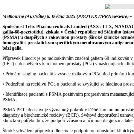
Melbourne (Austrálie) 8. května 2025 (PROTEXT/PRNewswire) – No
Společnost Telix Pharmaceuticals Limited (ASX: TLX, NASDAQ: TLX
gallia-68-gozetotidu), získala v České republice od Státního ústa
(PSMA) u dospělých s rakovinou prostaty (široké klinické označe
tomografii s prostatickým specifickým membránovým antigenem 
bázi galia.
Přípravek Illuccix je po radioaktivním značení galiem-68 indikován 
(PET) u dospělých s karcinomem prostaty (PCa) v následujících klini
• Primární staging pacientů s vysoce rizikovým PCa před primární kura
• Podezření na recidivu PCa u pacientů se zvyšující se hladinou prosta
• Identifikace pacientů s PSMA pozitivním progresivním metastazujícím
PSMA.
PSMA PET představuje významný pokrok v léčbě karcinomu prostaty, k
diagnózy a biochemické recidivy (BCR). Světová doporučení uznávaj
klinickou potřebu tím, že podpoří včasnou a účinnou diagnózu a také 
Široké schválení přípravku Illuccix je podpořeno robustními klinick