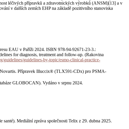
nost léčivých přípravků a zdravotnických výrobků (ANSM)[13] a v
ování v dalších zemích EHP na základě pozitivního stanoviska
ngresu EAU v Paříži 2024. ISBN 978-94-92671-23-3.:
elines for diagnosis, treatment and follow-up. (Rakovina
/guidelines/guidelines-by-topic/esmo-clinical-practice-
u Novartis. Přípravek Illuccix® (TLX591-CDx) pro PSMA-
 databáze GLOBOCAN). Vydáno v srpnu 2024.
e santé). Mediální zpráva společnosti Telix z 29. dubna 2025.