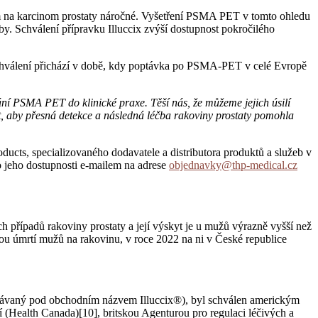
m na karcinom prostaty náročné. Vyšetření PSMA PET v tomto ohledu
by. Schválení přípravku Illuccix zvýší dostupnost pokročilého
. Schválení přichází v době, kdy poptávka po PSMA-PET v celé Evropě
vání PSMA PET do klinické praxe. Těší nás, že můžeme jejich úsilí
t, aby přesná detekce a následná léčba rakoviny prostaty pomohla
ducts, specializovaného dodavatele a distributora produktů a služeb v
o jeho dostupnosti e-mailem na adrese
objednavky@thp-medical.cz
 případů rakoviny prostaty a její výskyt je u mužů výrazně vyšší než
inou úmrtí mužů na rakovinu, v roce 2022 na ni v České republice
rodávaný pod obchodním názvem Illuccix®), byl schválen americkým
(Health Canada)[10], britskou Agenturou pro regulaci léčivých a