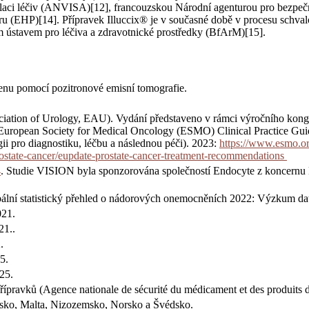
aci léčiv (ANVISA)[12], francouzskou Národní agenturou pro bezpeč
u (EHP)[14]. Přípravek Illuccix® je v současné době v procesu schval
 ústavem pro léčiva a zdravotnické prostředky (BfArM)[15].
enu pomocí pozitronové emisní tomografie.
ociation of Urology, EAU). Vydání představeno v rámci výročního ko
: European Society for Medical Oncology (ESMO) Clinical Practice Guid
ii pro diagnostiku, léčbu a následnou péči). 2023:
https://www.esmo.org
prostate-cancer/eupdate-prostate-cancer-treatment-recommendations
4
. Studie VISION byla sponzorována společností Endocyte z koncern
bální statistický přehled o nádorových onemocněních 2022: Výzkum
021.
21..
.
5.
25.
řípravků (Agence nationale de sécurité du médicament et des produits d
rsko, Malta, Nizozemsko, Norsko a Švédsko.