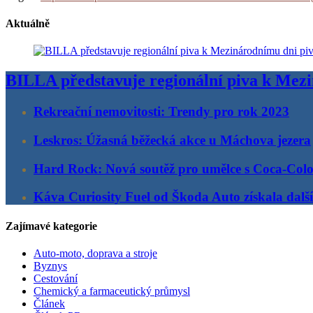
Aktuálně
BILLA představuje regionální piva k Mez
Rekreační nemovitosti: Trendy pro rok 2023
Leskros: Úžasná běžecká akce u Máchova jezera
Hard Rock: Nová soutěž pro umělce s Coca-Col
Káva Curiosity Fuel od Škoda Auto získala další
Zajímavé kategorie
Auto-moto, doprava a stroje
Byznys
Cestování
Chemický a farmaceutický průmysl
Článek