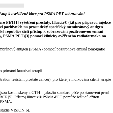
ístup k osvědčené látce pro PSMA PET zobrazování
o PET[1] vyšetření prostaty, Illuccix® (kit pro přípravu injekce
 lézí pozitivních na prostatický specifický membránový antigen
ké republice širší přístup k zobrazování pozitronovou emisní
hy, PSMA PET)[3] pomocí klinicky ověřeného radiofarmaka na
ý membránový antigen (PSMA) pomocí pozitronové emisní tomografie
 primární kurativní terapii.
ion-resistant prostate cancer), pro které je indikována cílená terapie
ou kostní skeny a CT[4] , jakožto standard péče po stanovení první
 BCR[5]. Přístroj Illuccix® PSMA-PET pomůže řešit důležitou
cí PSMA.
e studie VISION[6].