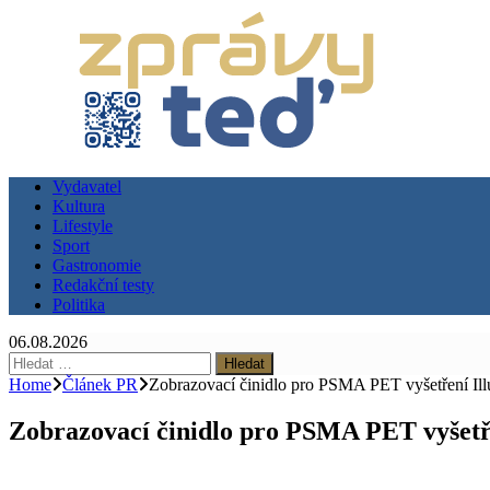
Vydavatel
Kultura
Lifestyle
Sport
Gastronomie
Redakční testy
Politika
06.08.2026
Vyhledávání
Home
Článek PR
Zobrazovací činidlo pro PSMA PET vyšetření Illu
Zobrazovací činidlo pro PSMA PET vyšetřen