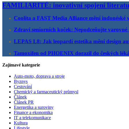
FAMILIARITÉ: inovativní spojení literatu
Coolita a FAST Media Alliance mění indonéské v
Zdraví seniorních koček: Nepodceňujte varovné 
LEPAS L8: Jak leopardí estetika mění design au
Tamoxifen od PHOENIX dorazil do českých lék
Zajímavé kategorie
Auto-moto, doprava a stroje
Byznys
Cestování
Chemický a farmaceutický průmysl
Článek
Článek PR
Energetika a suroviny
Finance a ekonomika
IT a telekomunikace
Kultura
Lifestyle