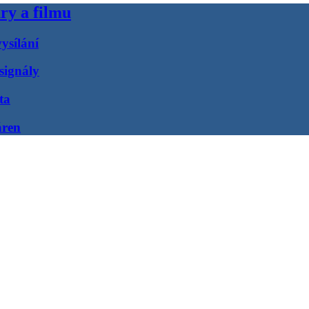
ry a filmu
ysílání
signály
ta
áren