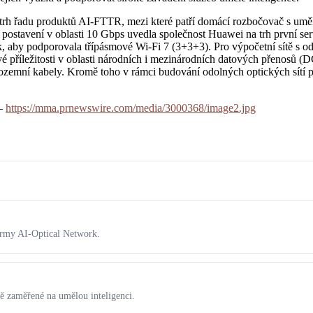
 trh řadu produktů AI-FTTR, mezi které patří domácí rozbočovač s umělo
stavení v oblasti 10 Gbps uvedla společnost Huawei na trh první se
, aby podporovala třípásmové Wi-Fi 7 (3+3+3). Pro výpočetní sítě s o
íležitosti v oblasti národních i mezinárodních datových přenosů (DC
emní kabely. Kromě toho v rámci budování odolných optických sítí před
 –
https://mma.prnewswire.com/media/3000368/image2.jpg
formy AI-Optical Network.
ě zaměřené na umělou inteligenci.