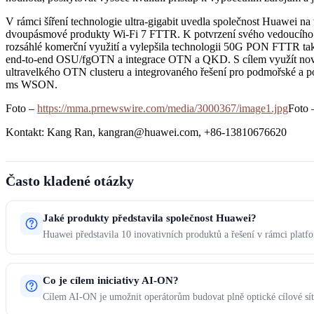
V rámci šíření technologie ultra-gigabit uvedla společnost Huawei na
dvoupásmové produkty Wi-Fi 7 FTTR. K potvrzení svého vedoucího po
rozsáhlé komerční využití a vylepšila technologii 50G PON FTTR tak
end-to-end OSU/fgOTN a integrace OTN a QKD. S cílem využít nové př
ultravelkého OTN clusteru a integrovaného řešení pro podmořské a poz
ms WSON.
Foto –
https://mma.prnewswire.com/media/3000367/image1.jpg
Foto
Kontakt: Kang Ran, kangran@huawei.com, +86-13810676620
Často kladené otázky
Jaké produkty představila společnost Huawei?
Huawei představila 10 inovativních produktů a řešení v rámci plat
Co je cílem iniciativy AI-ON?
Cílem AI-ON je umožnit operátorům budovat plně optické cílové sít