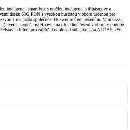
u inteligencí, smart box s umělou inteligencí a třípásmové a
rvisní desku 50G PON s vysokou hustotou v oboru určenou pro
dezvou 1 ms přišla společnost Huawei se třemi řešeními: Mini OXC,
I) uvedla společnost Huawei na trh jediné řešení v oboru v podobě
stavila řešení pro zajištění odolnosti sítí, jako jsou AI DAS a 50