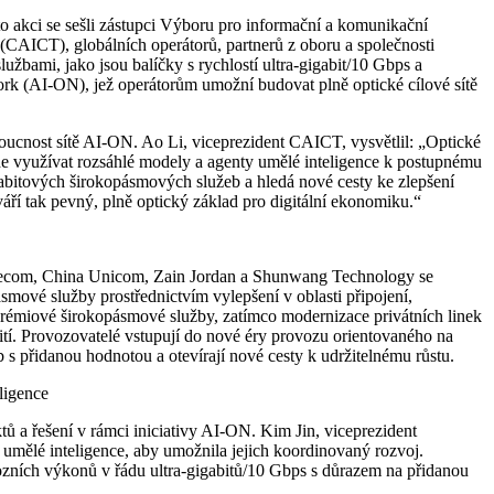
 akci se sešli zástupci Výboru pro informační a komunikační
(CAICT), globálních operátorů, partnerů z oboru a společnosti
užbami, jako jsou balíčky s rychlostí ultra-gigabit/10 Gbps a
work (AI-ON), jež operátorům umožní budovat plně optické cílové sítě
oucnost sítě AI-ON. Ao Li, viceprezident CAICT, vysvětlil: „Optické
de využívat rozsáhlé modely a agenty umělé inteligence k postupnému
abitových širokopásmových služeb a hledá nové cesty ke zlepšení
ří tak pevný, plně optický základ pro digitální ekonomiku.“
 Telecom, China Unicom, Zain Jordan a Shunwang Technology se
pásmové služby prostřednictvím vylepšení v oblasti připojení,
 prémiové širokopásmové služby, zatímco modernizace privátních linek
ití. Provozovatelé vstupují do nové éry provozu orientovaného na
b s přidanou hodnotou a otevírají nové cesty k udržitelnému růstu.
ligence
 a řešení v rámci iniciativy AI-ON. Kim Jin, viceprezident
 umělé inteligence, aby umožnila jejich koordinovaný rozvoj.
zních výkonů v řádu ultra-gigabitů/10 Gbps s důrazem na přidanou