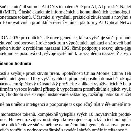
 uskutečnil summit AI-ON s tématem Sítě pro AI, AI pro sítě. Na této
ií (MIIT), Čínské akademie informačních a komunikačních technologií 
netizace tokenů. Účastníci si vyměnili praktické zkušenosti s novými sl
la 10 inovativních produktů a řešení v rámci platformy AI-Optical Net
 ION-2030 pro optické sítě nové generace, která vytyčuje směr pro bud
ektivně podporovat široké spektrum výpočetních aplikací a zároveň bu
abit všude‘ k rychlému nasazení 10G, čímž podporuje rozvoj ultra-gig
isekund se posouvá od ‚vývoje systémů‘ k ‚rozsáhlému nasazení‘ a vytvá
řidanou hodnotu
ností a zvyšuje produktivitu firem. Společnosti China Mobile, China
umělé inteligence. Díky vyšší rychlosti připojení posilují domácí široko
omácnostem špičkový uživatelský prožitek z aplikací využívajících AI a
 firmám vysoce kvalitní přístup k výpočetním prostředkům a jejich využ
ují hodnotu své stávající instalované základny, rozšiřují nabídku služe
 na umělou inteligenci a podporuje tak společný růst v éře umělé inte
onetizace tokenů, komplexně vylepšila svých 10 inovativních produktů
ost Huawei rozvíjí svou strategii konvergence optických technologií a
optické cílové sítě zaměřené na umělou inteligenci, dosahovat provo
ejich využití a podporovat široké zavádění služeb umělé inteligence.“