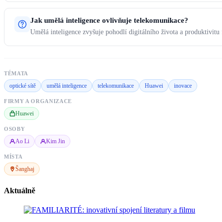
Jak umělá inteligence ovlivňuje telekomunikace?
Umělá inteligence zvyšuje pohodlí digitálního života a produktivitu 
TÉMATA
optické sítě
umělá inteligence
telekomunikace
Huawei
inovace
FIRMY A ORGANIZACE
Huawei
OSOBY
Ao Li
Kim Jin
MÍSTA
Šanghaj
Aktuálně