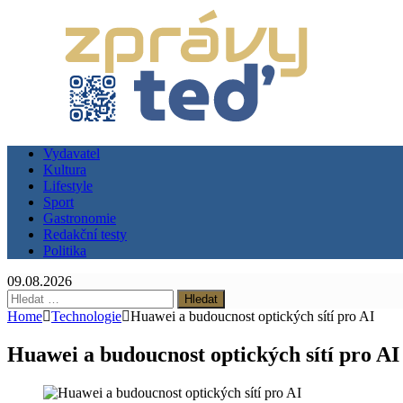
Vydavatel
Kultura
Lifestyle
Sport
Gastronomie
Redakční testy
Politika
09.08.2026
Vyhledávání
Home
Technologie
Huawei a budoucnost optických sítí pro AI
Huawei a budoucnost optických sítí pro AI