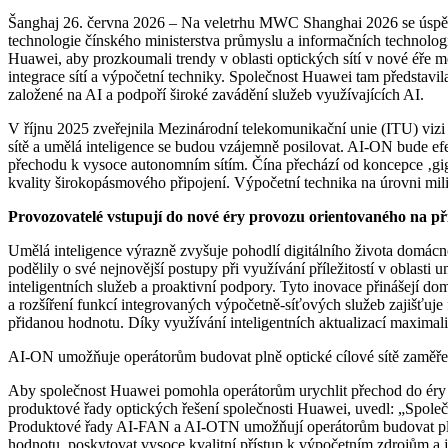
Šanghaj 26. června 2026 – Na veletrhu MWC Shanghai 2026 se úspěšně
technologie čínského ministerstva průmyslu a informačních technolog
Huawei, aby prozkoumali trendy v oblasti optických sítí v nové éře mo
integrace sítí a výpočetní techniky. Společnost Huawei tam představi
založené na AI a podpoří široké zavádění služeb využívajících AI.
V říjnu 2025 zveřejnila Mezinárodní telekomunikační unie (ITU) vizi
sítě a umělá inteligence se budou vzájemně posilovat. AI-ON bude ef
přechodu k vysoce autonomním sítím. Čína přechází od koncepce ‚gig
kvality širokopásmového připojení. Výpočetní technika na úrovni mil
Provozovatelé vstupují do nové éry provozu orientovaného na p
Umělá inteligence výrazně zvyšuje pohodlí digitálního života domác
podělily o své nejnovější postupy při využívání příležitostí v oblasti 
inteligentních služeb a proaktivní podpory. Tyto inovace přinášejí d
a rozšíření funkcí integrovaných výpočetně-síťových služeb zajišťuje
přidanou hodnotu. Díky využívání inteligentních aktualizací maximaliz
AI-ON umožňuje operátorům budovat plně optické cílové sítě zaměřené
Aby společnost Huawei pomohla operátorům urychlit přechod do éry m
produktové řady optických řešení společnosti Huawei, uvedl: „Společn
Produktové řady AI-FAN a AI-OTN umožňují operátorům budovat plně 
hodnotu, poskytovat vysoce kvalitní přístup k výpočetním zdrojům a j