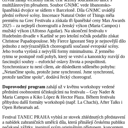
multižánrovým přesahem. Soubor GN|MC vede libanonsko-
španělská dvojice se sídlem v Barceloně. Díla GN|MC uvádějí
přední světové scény. Inscenace Natural Order of Things měla
premiéru na Grec Festivalu a získala tři španělské ceny Max Awards
2025 – za nejlepší choreografii a ženský výkon (Maria Campos) i
mužský výkon (Alfonso Aguilar). Na ukončení festivalu v
Hudebním divadle v Karlíně se pro letošní ročník podařilo získat
Christose Papadopoulose. My Fierce Ignorant Step je nejnovější dílo
jednoho z nejvýraznějších choreografů současné evropské scény.
Jeho tvorba vyrůstá z nejvyšší formy minimalismu. Z jemného
rytmu se postupně rodí pohyb, který se vrství a kanonicky rozvíjí do
fascinující souhry – euforické oslavy života a pospolitosti.
Synchronizace tu není cílem, ale důsledkem sdíleného pohybu:
„Netančíme spolu, protože jsme synchronní. Jsme synchronní,
protože tančíme spolu“, dodává řecký choreograf.
Doprovodný program
zahájí už v květnu workshopy vedené
předními osobnostmi účinkujícími na festivalu – Guy Nader &
Maria Campos a Kiko López & Hector Plaza. Během festivalu
přibydou další formáty workshopů (např. La Chachi), After Talks i
Open Rehearsals ad.
Festival TANEC PRAHA vybírá ze stovek zhlédnutých představení
a nabídek zahraničních umělců díla, která přinášejí českému publiku
nečekané zážitky, inspirují svým originálním přístupem, konceptem,