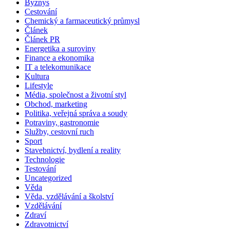
Byznys
Cestování
Chemický a farmaceutický průmysl
Článek
Článek PR
Energetika a suroviny
Finance a ekonomika
IT a telekomunikace
Kultura
Lifestyle
Média, společnost a životní styl
Obchod, marketing
Politika, veřejná správa a soudy
Potraviny, gastronomie
Služby, cestovní ruch
Sport
Stavebnictví, bydlení a reality
Technologie
Testování
Uncategorized
Věda
Věda, vzdělávání a školství
Vzdělávání
Zdraví
Zdravotnictví