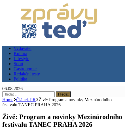
Vydavatel
Kultura
Lifestyle
Sport
Gastronomie
Redakční testy
Politika
06.08.2026
Vyhledávání
Home
Článek PR
Živě: Program a novinky Mezinárodního
festivalu TANEC PRAHA 2026
Živě: Program a novinky Mezinárodního
festivalu TANEC PRAHA 2026