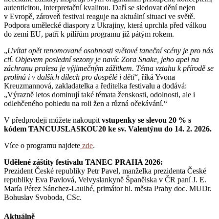
autenticitou, interpretační kvalitou. Daří se sledovat dění nejen
v Evropě, zároveň festival reaguje na aktuální situaci ve světě.
Podpora umělecké diaspory z Ukrajiny, která uprchla před válkou
do zemí EU, patří k pilířům programu již pátým rokem.
„
Uvítat opět renomované osobnosti světové taneční scény je pro nás
ctí. Objevem poslední sezony je navíc Zora Snake, jeho apel na
záchranu pralesa je výjimečným zážitkem. Téma vztahu k přírodě se
prolíná i v dalších dílech pro dospělé i děti
“, říká Yvona
Kreuzmannová, zakladatelka a ředitelka festivalu a dodává:
„Výrazně letos dominují také témata ženskosti, odolnosti, ale i
odlehčeného pohledu na roli žen a různá očekávání.“
V předprodeji můžete nakoupit
vstupenky se slevou 20 % s
kódem TANCUJSLASKOU20 ke sv. Valentýnu do 14. 2. 2026.
Více o programu najdete
zde
.
Udělené záštity festivalu TANEC PRAHA 2026:
Prezident České republiky Petr Pavel, manželka prezidenta České
republiky Eva Pavlová, Velvyslankyně Španělska v ČR paní J. E.
María Pérez Sánchez-Laulhé, primátor hl. města Prahy doc. MUDr.
Bohuslav Svoboda, CSc.
Aktuálně