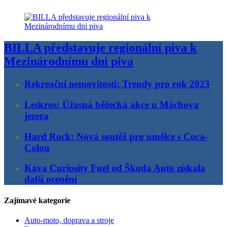
BILLA představuje regionální piva k
Mezinárodnímu dni piva
Rekreační nemovitosti: Trendy pro rok 2023
Leskros: Úžasná běžecká akce u Máchova
jezera
Hard Rock: Nová soutěž pro umělce s Coca-
Colou
Káva Curiosity Fuel od Škoda Auto získala
další ocenění
Zajímavé kategorie
Auto-moto, doprava a stroje