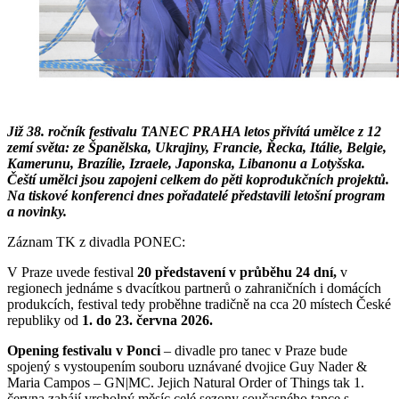
Již 38. ročník festivalu TANEC PRAHA letos přivítá umělce z 12
zemí světa: ze Španělska, Ukrajiny, Francie, Řecka, Itálie, Belgie,
Kamerunu, Brazílie, Izraele, Japonska, Libanonu a Lotyšska.
Čeští umělci jsou zapojeni celkem do pěti koprodukčních projektů.
Na tiskové konferenci dnes pořadatelé představili letošní program
a novinky.
Záznam TK z divadla PONEC:
V Praze uvede festival
20 představení v průběhu 24 dní,
v
regionech jednáme s dvacítkou partnerů o zahraničních i domácích
produkcích, festival tedy proběhne tradičně na cca 20 místech České
republiky od
1. do 23. června 2026.
Opening festivalu v Ponci
– divadle pro tanec v Praze bude
spojený s vystoupením souboru uznávané dvojice Guy Nader &
Maria Campos – GN|MC. Jejich Natural Order of Things tak 1.
června zahájí vrcholný měsíc celé sezony současného tance s