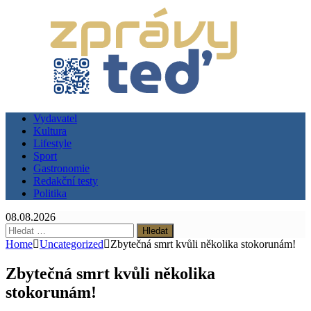
Vydavatel
Kultura
Lifestyle
Sport
Gastronomie
Redakční testy
Politika
08.08.2026
Vyhledávání
Home
Uncategorized
Zbytečná smrt kvůli několika stokorunám!
Zbytečná smrt kvůli několika
stokorunám!