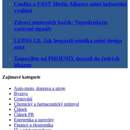
Coolita a FAST Media Alliance mění indonéské
vysílání
Zdraví seniorních koček: Nepodceňujte
varovné signály
LEPAS L8: Jak leopardí estetika mění design
auta
Tamoxifen od PHOENIX dorazil do českých
lékáren
Zajímavé kategorie
Auto-moto, doprava a stroje
Byznys
Cestování
Chemický a farmaceutický průmysl
Článek
Článek PR
Energetika a suroviny
Finance a ekonomika