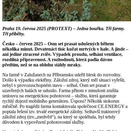
Praha 19. června 2025 (PROTEXT) – Jedna bouřka. Tři farmy.
Tři příběhy.
Česko – červen 2025 – Osm set prasat udušených během
několika minut. Devatenáct tisíc kuřat mrtvých v hale. A jinde –
ani jediné ztracené zvíře. Výpadek proudu, selhání ventilace,
rozdílná připravenost. A rozhodnutí, která padla dávno
předtím, než se na oblohu stáhly mraky.
Na farmě v Zalužanech na Příbramsku udeřil blesk do rozvodny.
Došlo k výpadku elektřiny. Záložní zdroj, který měl situaci vyřešit,
nebyl v provozuschopném stavu – selhal. Osm set prasat v
uzavřených halách se udusilo. Farma přitom v minulosti zrušila
smlouvu na energetickou pohotovost – službu, která garantuje
rychlý dojezd mobilního generátoru. Úspora? Několik stokorun
měsíčně. Po tragédii farma kontaktovala společnost CE.ENERGY a
poptala řešení tzv. trvalé energetické zálohy. Selhavší traktorový
záložní zdroj (tzv.„medvěd“), na který se spoléhala, byl tehdy
důvodem k vypovězení pohotovostní služby.