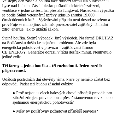
Ve stejný den zasáhla bouřka také drůbeží farmu Na Viničkách u
Lysé nad Labem. Zásah blesku poškodil elektrické zařízení,
ventilace v jedné ze šesti hal přestala fungovat. Následkem výpadku
se podle Státní veterinární správy udusilo zhruba 19.000
čtrnáctidenních kuřat. Vyšetřování případu není dosud uzavřeno a
prověřuje se mimo jiné, zda měl provozovatel zajištěný náhradní
zdroj energie, jak to ukládá zákon.
Stejná bouřka. Stejný výpadek. Jiný výsledek. Na farmě DRUHAZ
na Sedlčansku došlo ke stejnému problému. Ale zde byla
energetická pohotovost v provozu – zajišťovaná firmou
CE.ENERGY. Generátor dorazil v řádu desítek minut. Neuhynulo
jediné zvíře.
Tři farmy – jedna bouřka – tři rozhodnutí. Jeden rozdíl:
připravenost.
Události posledních dní otevřely téma, které by nemělo zůstat bez
odpovědi. Padat teď budou zásadní otázky:
● Proč nejsou u všech halových chovů přísnější pravidla pro
záložní zdroje s pravidelnou a přesně stanovenou revizí nebo
sjednanou energetickou pohotovostí?
● Měly by pojišťovny požadovat přísnější pravidla?