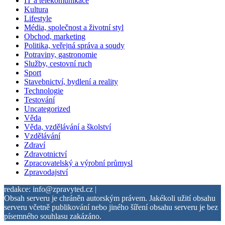
IT a telekomunikace
Kultura
Lifestyle
Média, společnost a životní styl
Obchod, marketing
Politika, veřejná správa a soudy
Potraviny, gastronomie
Služby, cestovní ruch
Sport
Stavebnictví, bydlení a reality
Technologie
Testování
Uncategorized
Věda
Věda, vzdělávání a školství
Vzdělávání
Zdraví
Zdravotnictví
Zpracovatelský a výrobní průmysl
Zpravodajství
redakce: info@zpravyted.cz |
Obsah serveru je chráněn autorským právem. Jakékoli užití obsahu
serveru včetně publikování nebo jiného šíření obsahu serveru je bez
písemného souhlasu zakázáno.