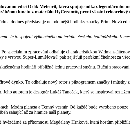
tovanou edici Orlík Meteorit, která spojuje odkaz legendárního 
yráběnou lunetu z materiálu HyCeram®, první vlastní celoocelový t
du a dodnes představuje nejodolnější hodinky značky Prim. Nová edice
brem. Je to spojení výjimečného materiálu, českého hodinářského řemesl
Po speciálním zpracování odhaluje charakteristickou Widmanstättenovu
xy s vrstvou Super-LumiNova® pak zajišťují perfektní čitelnost za vš
zkušenému hodináři přibližně jednu pracovní směnu. Ruční zpracování j
 safírové dýnko. To odhaluje nový rotor s piktogramem značky i můstk
ík. Jeho autorem je designér Lukáš Taneček, který se inspiroval roztaže
prach, Modrá planeta a Temný vesmír. Od každé bude vyrobeno pouze 
běh sahající až za hranice naší planety.
 hvězdárně za přítomnosti Magdaleny Hrnkové, která hostům přiblížila h