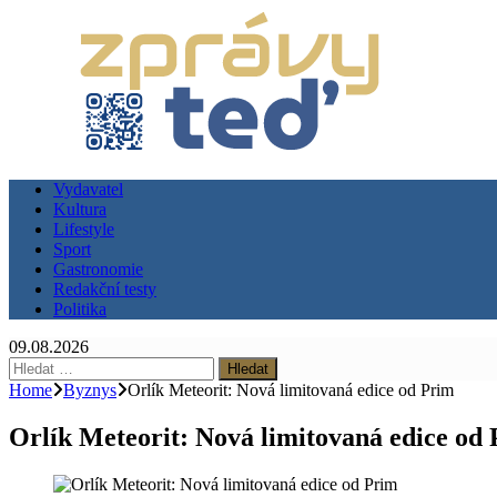
Vydavatel
Kultura
Lifestyle
Sport
Gastronomie
Redakční testy
Politika
09.08.2026
Vyhledávání
Home
Byznys
Orlík Meteorit: Nová limitovaná edice od Prim
Orlík Meteorit: Nová limitovaná edice od