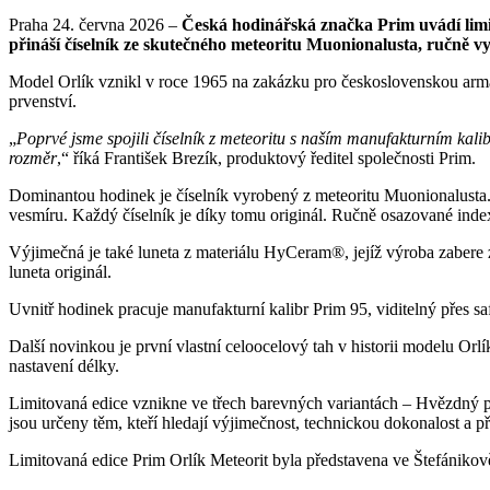
Praha 24. června 2026 –
Česká hodinářská značka Prim uvádí limi
přináší číselník ze skutečného meteoritu Muonionalusta, ručně v
Model Orlík vznikl v roce 1965 na zakázku pro československou armá
prvenství.
„
Poprvé jsme spojili číselník z meteoritu s naším manufakturním kali
rozměr
,“ říká František Brezík, produktový ředitel společnosti Prim.
Dominantou hodinek je číselník vyrobený z meteoritu Muonionalusta. 
vesmíru. Každý číselník je díky tomu originál. Ručně osazované inde
Výjimečná je také luneta z materiálu HyCeram®, jejíž výroba zabere 
luneta originál.
Uvnitř hodinek pracuje manufakturní kalibr Prim 95, viditelný přes
Další novinkou je první vlastní celoocelový tah v historii modelu Orl
nastavení délky.
Limitovaná edice vznikne ve třech barevných variantách – Hvězdný 
jsou určeny těm, kteří hledají výjimečnost, technickou dokonalost a pří
Limitovaná edice Prim Orlík Meteorit byla představena ve Štefánikově