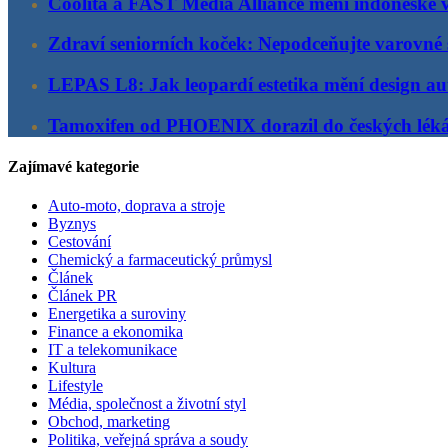
Coolita a FAST Media Alliance mění indonéské v
Zdraví seniorních koček: Nepodceňujte varovné 
LEPAS L8: Jak leopardí estetika mění design au
Tamoxifen od PHOENIX dorazil do českých lék
Zajímavé kategorie
Auto-moto, doprava a stroje
Byznys
Cestování
Chemický a farmaceutický průmysl
Článek
Článek PR
Energetika a suroviny
Finance a ekonomika
IT a telekomunikace
Kultura
Lifestyle
Média, společnost a životní styl
Obchod, marketing
Politika, veřejná správa a soudy