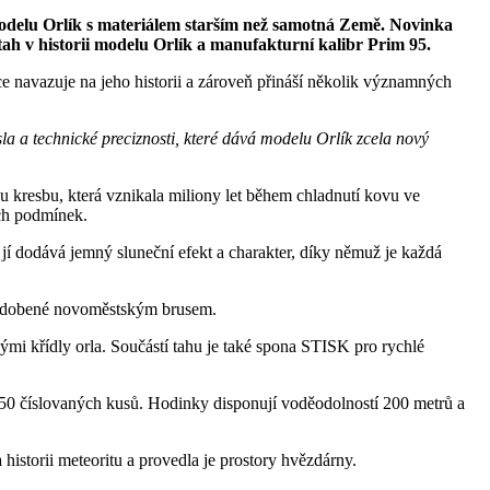
modelu Orlík s materiálem starším než samotná Země. Novinka
ah v historii modelu Orlík a manufakturní kalibr Prim 95.
 navazuje na jeho historii a zároveň přináší několik významných
a a technické preciznosti, které dává modelu Orlík zcela nový
 kresbu, která vznikala miliony let během chladnutí kovu ve
ech podmínek.
í dodává jemný sluneční efekt a charakter, díky němuž je každá
y zdobené novoměstským brusem.
nými křídly orla. Součástí tahu je také spona STISK pro rychlé
50 číslovaných kusů. Hodinky disponují voděodolností 200 metrů a
istorii meteoritu a provedla je prostory hvězdárny.