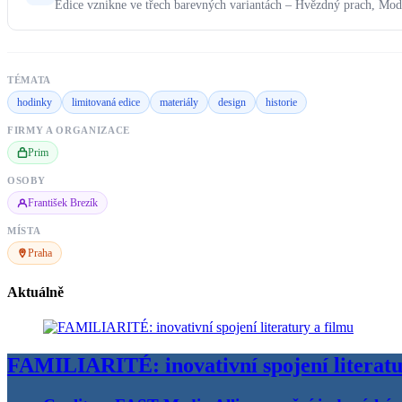
Edice vznikne ve třech barevných variantách – Hvězdný prach, Mod
TÉMATA
hodinky
limitovaná edice
materiály
design
historie
FIRMY A ORGANIZACE
Prim
OSOBY
František Brezík
MÍSTA
Praha
Aktuálně
FAMILIARITÉ: inovativní spojení literatu