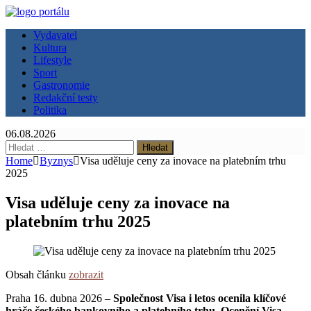
Vydavatel
Kultura
Lifestyle
Sport
Gastronomie
Redakční testy
Politika
06.08.2026
Vyhledávání
Home
Byznys
Visa uděluje ceny za inovace na platebním trhu
2025
Visa uděluje ceny za inovace na
platebním trhu 2025
Obsah článku
zobrazit
Praha 16. dubna 2026 –
Společnost Visa i letos ocenila klíčové
hráče českého bankovního a platebního trhu. Ocenění Visa