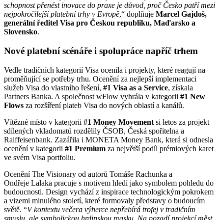
schopnost přenést inovace do praxe je důvod, proč Česko patří mezi
nejpokročilejší platební trhy v Evropě
,“ doplňuje
Marcel Gajdoš,
generální ředitel Visa pro Českou republiku, Maďarsko a
Slovensko
.
Nové platební scénáře i spolupráce napříč trhem
Vedle tradičních kategorií Visa ocenila i projekty, které reagují na
proměňující se potřeby trhu. Ocenění za nejlepší implementaci
služeb Visa do vlastního řešení,
#1 Visa as a Service
, získala
Partners Banka. A společnost wFlow vyhrála v kategorii
#1 New
Flows
za rozšíření plateb Visa do nových oblastí a kanálů.
Vítězné místo v kategorii
#1 Money Movement
si letos za projekt
sdílených vkladomatů rozdělily ČSOB, Česká spořitelna a
Raiffeisenbank. Zazářila i MONETA Money Bank, která si odnesla
ocenění v kategorii
#1 Premium
za největší podíl prémiových karet
ve svém Visa portfoliu.
Ocenění The Visionary od autorů Tomáše Rachunka a
Ondřeje Lalaka pracuje s motivem hledí jako symbolem pohledu do
budoucnosti. Design vychází z inspirace technologickým pokrokem
a vizemi minulého století, které formovaly představy o budoucím
světě. “
V kontextu večera výherce nepřebírá trofej v tradičním
smyslu, ale symbolickou hrdinskou masku. Na pozadí projekcí měst