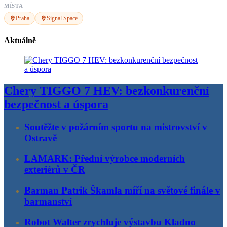
MÍSTA
Praha
Signal Space
Aktuálně
Chery TIGGO 7 HEV: bezkonkurenční
bezpečnost a úspora
Soutěžte v požárním sportu na mistrovství v
Ostravě
LAMARK: Přední výrobce moderních
exteriérů v ČR
Barman Patrik Škamla míří na světové finále v
barmanství
Robot Walter zrychluje výstavbu Kladno