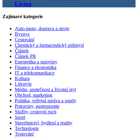
Living
Zajímavé kategorie
Auto-moto, doprava a stroje
Byznys
Cestování
Chemický a farmaceutický průmysl
Článek
Článek PR
Energetika a suroviny
Finance a ekonomika
IT a telekomunikace
Kultura
Lifestyle
Média, společnost a životní styl
Obchod, marketing
Politika, veřejná správa a soudy
Potraviny, gastronomie
Služby, cestovní ruch
Sport
Stavebnictví, bydlení a reality
Technologie
Testování