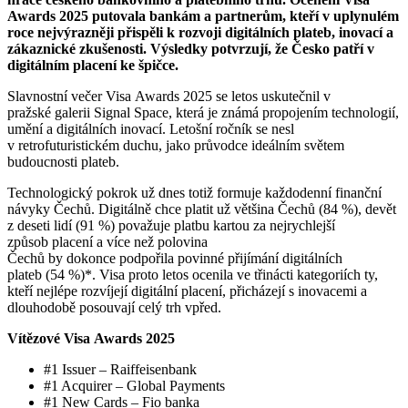
Awards 2025 putovala bankám a partnerům, kteří v uplynulém
roce nejvýrazněji přispěli k rozvoji digitálních plateb, inovací a
zákaznické zkušenosti. Výsledky potvrzují, že Česko patří v
digitálním placení ke špičce.
Slavnostní večer Visa Awards 2025 se letos uskutečnil v
pražské galerii Signal Space, která je známá propojením technologií,
umění a digitálních inovací. Letošní ročník se nesl
v retrofuturistickém duchu, jako průvodce ideálním světem
budoucnosti plateb.
Technologický pokrok už dnes totiž formuje každodenní finanční
návyky Čechů. Digitálně chce platit už většina Čechů (84 %), devět
z deseti lidí (91 %) považuje platbu kartou za nejrychlejší
způsob placení a více než polovina
Čechů by dokonce podpořila povinné přijímání digitálních
plateb (54 %)*. Visa proto letos ocenila ve třinácti kategoriích ty,
kteří nejlépe rozvíjejí digitální placení, přicházejí s inovacemi a
dlouhodobě posouvají celý trh vpřed.
Vítězové Visa Awards 2025
#1 Issuer – Raiffeisenbank
#1 Acquirer – Global Payments
#1 New Cards – Fio banka