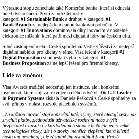
Výraznou stopu zanechala také Komerční banka, která si odnesla
hned dvě ocenění. První za udržitelnost v
kategorii
#1 Sustainable Bank
a druhou v kategorii
#1
Bank Branch
za nejlepší kamennou bankovní pobočku. V
kategorii
#1 Innovations
dominovala díky inovacím v nositelné
elektronice mBank, která patří mezi digitální lídry na českém trhu.
Silné zastoupení měla i Česká spořitelna. Vedle vítězství za nejlepší
digitální nabídku pro klienty v rámci Visa řešení v kategorii
#1
Digital Proposition
si odnesla i výhru v kategorii
#1
Business Proposition
za nejlepší řešení pro firemní klienty.
Lidé za změnou
Visa Awards tradičně neoceňují jen instituce, ale i konkrétní
osobnosti, které stojí za rozvojem celého odvětví. Titul
#1 Leader
in Payment Systems
získala Daniela Pešková z České spořitelny za
svůj přínos v oblasti rozvoje platebních systémů.
„
Za každou inovací stojí konkrétní lidé. Týmy, které hledají cesty, jak
zrychlit platby, zjednodušit uživatelské rozhraní nebo zvýšit
bezpečnost transakcí v každodenních situacích. Nejde jen o velké
technologické skoky, ale i o stovky menších zlepšení, která klienti
často ani nevnímají, ale zásadně jim usnadňují život. Právě