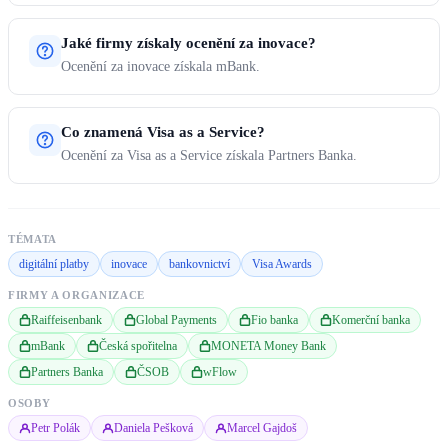
Jaké firmy získaly ocenění za inovace?
Ocenění za inovace získala mBank.
Co znamená Visa as a Service?
Ocenění za Visa as a Service získala Partners Banka.
TÉMATA
digitální platby
inovace
bankovnictví
Visa Awards
FIRMY A ORGANIZACE
Raiffeisenbank
Global Payments
Fio banka
Komerční banka
mBank
Česká spořitelna
MONETA Money Bank
Partners Banka
ČSOB
wFlow
OSOBY
Petr Polák
Daniela Pešková
Marcel Gajdoš