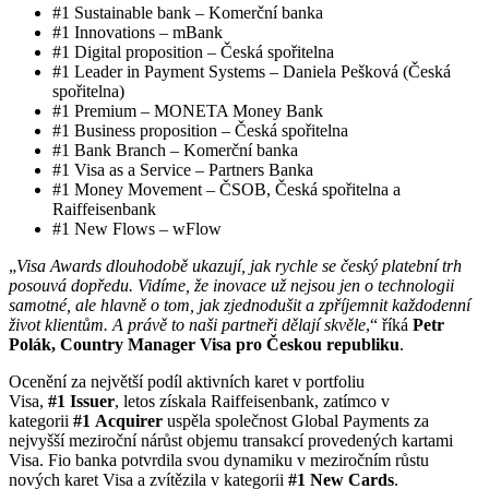
#1 Sustainable bank – Komerční banka
#1 Innovations – mBank
#1 Digital proposition – Česká spořitelna
#1 Leader in Payment Systems – Daniela Pešková (Česká
spořitelna)
#1 Premium – MONETA Money Bank
#1 Business proposition – Česká spořitelna
#1 Bank Branch – Komerční banka
#1 Visa as a Service – Partners Banka
#1 Money Movement – ČSOB, Česká spořitelna a
Raiffeisenbank
#1 New Flows – wFlow
„
Visa Awards dlouhodobě ukazují, jak rychle se český platební trh
posouvá dopředu. Vidíme, že inovace už nejsou jen o technologii
samotné, ale hlavně o tom, jak zjednodušit a zpříjemnit každodenní
život klientům. A právě to naši partneři dělají skvěle
,“ říká
Petr
Polák, Country Manager Visa pro Českou republiku
.
Ocenění za největší podíl aktivních karet v portfoliu
Visa,
#1 Issuer
, letos získala Raiffeisenbank, zatímco v
kategorii
#1 Acquirer
uspěla společnost Global Payments za
nejvyšší meziroční nárůst objemu transakcí provedených kartami
Visa. Fio banka potvrdila svou dynamiku v meziročním růstu
nových karet Visa a zvítězila v kategorii
#1 New Cards
.