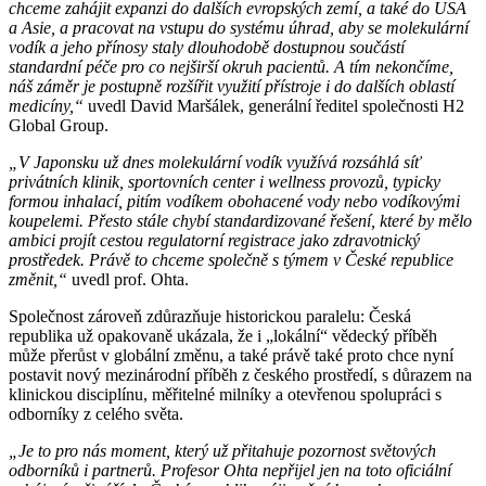
chceme zahájit expanzi do dalších evropských zemí, a také do USA
a Asie, a pracovat na vstupu do systému úhrad, aby se molekulární
vodík a jeho přínosy staly dlouhodobě dostupnou součástí
standardní péče pro co nejširší okruh pacientů. A tím nekončíme,
náš záměr je postupně rozšířit využití přístroje i do dalších oblastí
medicíny,“
uvedl David Maršálek, generální ředitel společnosti H2
Global Group.
„V Japonsku už dnes molekulární vodík využívá rozsáhlá síť
privátních klinik, sportovních center i wellness provozů, typicky
formou inhalací, pitím vodíkem obohacené vody nebo vodíkovými
koupelemi. Přesto stále chybí standardizované řešení, které by mělo
ambici projít cestou regulatorní registrace jako zdravotnický
prostředek. Právě to chceme společně s týmem v České republice
změnit,“
uvedl prof. Ohta.
Společnost zároveň zdůrazňuje historickou paralelu: Česká
republika už opakovaně ukázala, že i „lokální“ vědecký příběh
může přerůst v globální změnu, a také právě také proto chce nyní
postavit nový mezinárodní příběh z českého prostředí, s důrazem na
klinickou disciplínu, měřitelné milníky a otevřenou spolupráci s
odborníky z celého světa.
„Je to pro nás moment, který už přitahuje pozornost světových
odborníků i partnerů. Profesor Ohta nepřijel jen na toto oficiální