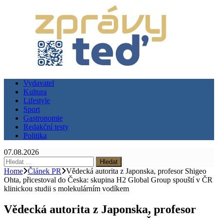
Vydavatel
Kultura
Lifestyle
Sport
Gastronomie
Redakční testy
Politika
07.08.2026
Vyhledávání
Home
Článek PR
Vědecká autorita z Japonska, profesor Shigeo
Ohta, přicestoval do Česka: skupina H2 Global Group spouští v ČR
klinickou studii s molekulárním vodíkem
Vědecká autorita z Japonska, profesor