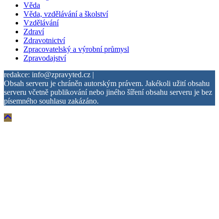
Věda
Věda, vzdělávání a školství
Vzdělávání
Zdraví
Zdravotnictví
Zpracovatelský a výrobní průmysl
Zpravodajství
redakce: info@zpravyted.cz |
Obsah serveru je chráněn autorským právem. Jakékoli užití obsahu
serveru včetně publikování nebo jiného šíření obsahu serveru je bez
písemného souhlasu zakázáno.