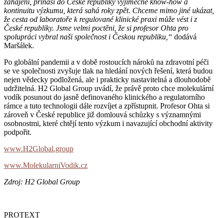
zahájení, přináší do České republiky výjimečné know-how a
kontinuitu výzkumu, která sahá roky zpět. Chceme mimo jiné ukázat,
že cesta od laboratoře k regulované klinické praxi může vést i z
České republiky. Jsme velmi poctěni, že si profesor Ohta pro
spolupráci vybral naši společnost i Českou republiku,“
dodává
Maršálek.
Po globální pandemii a v době rostoucích nároků na zdravotní péči
se ve společnosti zvyšuje tlak na hledání nových řešení, která budou
nejen vědecky podložená, ale i prakticky nastavitelná a dlouhodobě
udržitelná. H2 Global Group uvádí, že právě proto chce molekulární
vodík posunout do jasně definovaného klinického a regulatorního
rámce a tuto technologii dále rozvíjet a zpřístupnit. Profesor Ohta si
zároveň v České republice již domlouvá schůzky s významnými
osobnostmi, které chtějí tento výzkum i navazující obchodní aktivity
podpořit.
www.H2Global.group
www.MolekularniVodik.cz
Zdroj: H2 Global Group
PROTEXT