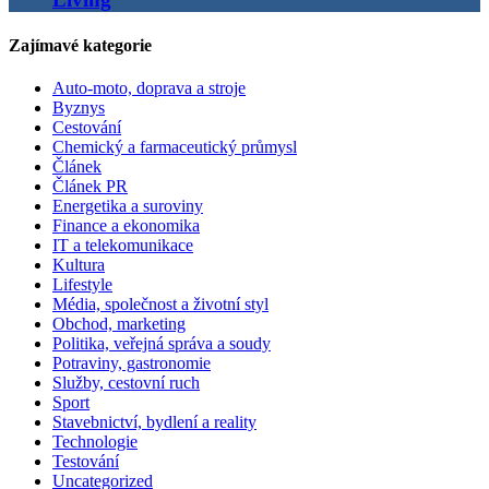
Zajímavé kategorie
Auto-moto, doprava a stroje
Byznys
Cestování
Chemický a farmaceutický průmysl
Článek
Článek PR
Energetika a suroviny
Finance a ekonomika
IT a telekomunikace
Kultura
Lifestyle
Média, společnost a životní styl
Obchod, marketing
Politika, veřejná správa a soudy
Potraviny, gastronomie
Služby, cestovní ruch
Sport
Stavebnictví, bydlení a reality
Technologie
Testování
Uncategorized