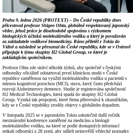
Praha 9. ledna 2026 (PROTEXT) – Do České republiky dnes
přicestoval profesor Shigeo Ohta, globálně respektovaný japonský
vědec, jehož práce je dlouhodobě spojována s výzkumem
biologických účinků molekulárního vodíku a který je považován
za zakladatele vodíkové biomedicíny. Ráno přiletěl z Tokia do
Vídně a následně se přesunul do České republiky, kde se v Ostravě
připojuje k týmu skupiny H2 Global Group, ve které je
zakládajícím společníkem.
Profesor Ohta zde stráví několik týdnů, aby společně s českými
odborníky oficiálně odstartoval první klinickou studii v České
republice zaměřenou na využití molekulárního vodíku u pacientů s
mírnou kognitivní poruchou (MCI), stavu, který často předchází
rozvoji Alzheimerovy demence. Studie je registrována společností
H2 Medical Technologies, která spadá do skupiny H2 Global
Group. Vzniká tak propojení, které firma přirovnává k okamžikům,
kdy se z České republiky zrodily objevy s globálním dopadem.
V listopadu 2025 se v japonském Tokiu uskutečnil další ročník
mezinárodní konference zaměřené na medicínu a biologii
molekulárního vodíku, na které se podle dostupných informací
setkali odborníci z 28 zemí, aby sdíleli nejnovější vědecké poznatky