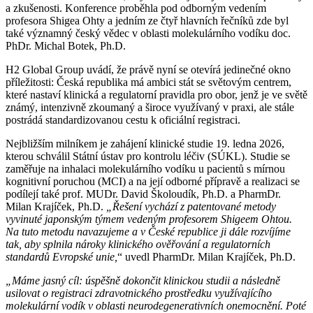
a zkušenosti. Konference proběhla pod odborným vedením
profesora Shigea Ohty a jedním ze čtyř hlavních řečníků zde byl
také významný český vědec v oblasti molekulárního vodíku doc.
PhDr. Michal Botek, Ph.D.
H2 Global Group uvádí, že právě nyní se otevírá jedinečné okno
příležitosti: Česká republika má ambici stát se světovým centrem,
které nastaví klinická a regulatorní pravidla pro obor, jenž je ve světě
známý, intenzivně zkoumaný a široce využívaný v praxi, ale stále
postrádá standardizovanou cestu k oficiální registraci.
Nejbližším milníkem je zahájení klinické studie 19. ledna 2026,
kterou schválil Státní ústav pro kontrolu léčiv (SÚKL). Studie se
zaměřuje na inhalaci molekulárního vodíku u pacientů s mírnou
kognitivní poruchou (MCI) a na její odborné přípravě a realizaci se
podílejí také prof. MUDr. David Školoudík, Ph.D. a PharmDr.
Milan Krajíček, Ph.D.
„Řešení vychází z patentované metody
vyvinuté japonským týmem vedeným profesorem Shigeem Ohtou.
Na tuto metodu navazujeme a v České republice ji dále rozvíjíme
tak, aby splnila nároky klinického ověřování a regulatorních
standardů Evropské unie,
“ uvedl PharmDr. Milan Krajíček, Ph.D.
„Máme jasný cíl: úspěšně dokončit klinickou studii a následně
usilovat o registraci zdravotnického prostředku využívajícího
molekulární vodík v oblasti neurodegenerativních onemocnění. Poté