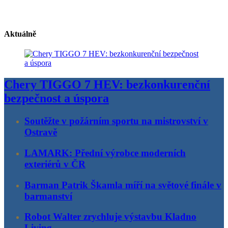
Aktuálně
Chery TIGGO 7 HEV: bezkonkurenční
bezpečnost a úspora
Soutěžte v požárním sportu na mistrovství v
Ostravě
LAMARK: Přední výrobce moderních
exteriérů v ČR
Barman Patrik Škamla míří na světové finále v
barmanství
Robot Walter zrychluje výstavbu Kladno
Living