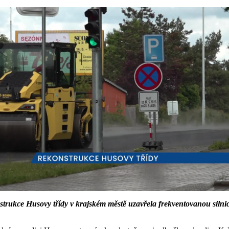
kce Husovy třídy v krajském městě uzavřela frekventovanou silnici.