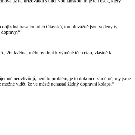
va až na křižovatku s ulicí Vodňanskou, to je ten úsek, který
bjízdná trasa tou ulicí Otavská, tou převážně jsou vedeny ty
é dopravy.“
, 26. května, mělo by dojít k výměně těch etap, vlastně k
jemně neovlivňují, není to problém, je to dokonce záměrně, my jsme
 možné vidět, že ve městě nenastal žádný dopravní kolaps.“