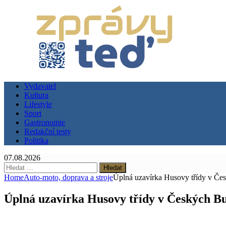
Vydavatel
Kultura
Lifestyle
Sport
Gastronomie
Redakční testy
Politika
07.08.2026
Vyhledávání
Home
Auto-moto, doprava a stroje
Úplná uzavírka Husovy třídy v Česk
Úplná uzavírka Husovy třídy v Českých Bud