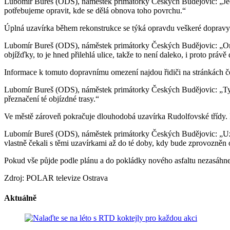
Lubomír Bureš (ODS), náměstek primátorky Českých Budějovic: „Jedná
potřebujeme opravit, kde se dělá obnova toho povrchu.“
Úplná uzavírka během rekonstrukce se týká opravdu veškeré dopravy
Lubomír Bureš (ODS), náměstek primátorky Českých Budějovic: „Omezil
objížďky, to je hned přilehlá ulice, takže to není daleko, i proto pr
Informace k tomuto dopravnímu omezení najdou řidiči na stránkách č
Lubomír Bureš (ODS), náměstek primátorky Českých Budějovic: „Ty eta
přeznačení té objízdné trasy.“
Ve městě zároveň pokračuje dlouhodobá uzavírka Rudolfovské třídy. Po
Lubomír Bureš (ODS), náměstek primátorky Českých Budějovic: „Uzaví
vlastně čekali s těmi uzavírkami až do té doby, kdy bude zprovozněn
Pokud vše půjde podle plánu a do pokládky nového asfaltu nezasáhne 
Zdroj: POLAR televize Ostrava
Aktuálně