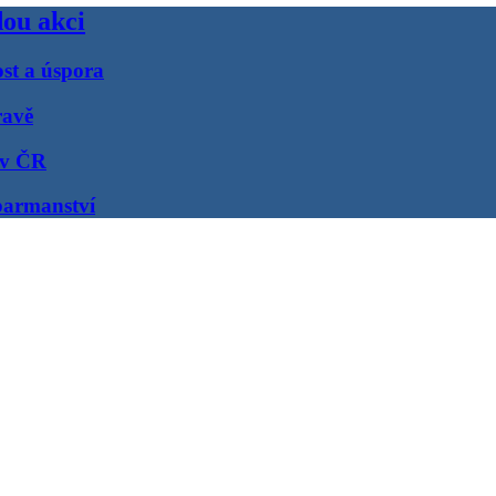
dou akci
st a úspora
ravě
 v ČR
barmanství