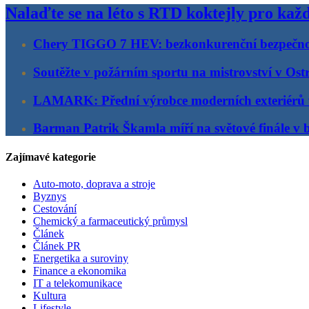
Nalaďte se na léto s RTD koktejly pro kaž
Chery TIGGO 7 HEV: bezkonkurenční bezpečno
Soutěžte v požárním sportu na mistrovství v Ost
LAMARK: Přední výrobce moderních exteriérů
Barman Patrik Škamla míří na světové finále v 
Zajímavé kategorie
Auto-moto, doprava a stroje
Byznys
Cestování
Chemický a farmaceutický průmysl
Článek
Článek PR
Energetika a suroviny
Finance a ekonomika
IT a telekomunikace
Kultura
Lifestyle