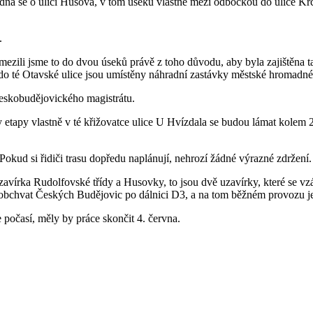
 se o ulici Husova, v tom úseku vlastně mezi odbočkou do ulice Krčíno
.
i jsme to do dvou úseků právě z toho důvodu, aby byla zajištěna ta o
ávě do té Otavské ulice jsou umístěny náhradní zastávky městské hromadn
eskobudějovického magistrátu.
py vlastně v té křižovatce ulice U Hvízdala se budou lámat kolem 25.
kud si řidiči trasu dopředu naplánují, nehrozí žádné výrazné zdržení.
rka Rudolfovské třídy a Husovky, to jsou dvě uzavírky, které se vzá
 obchvat Českých Budějovic po dálnici D3, a na tom běžném provozu je
počasí, měly by práce skončit 4. června.