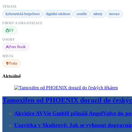
TÉMATA
kybernetická bezpečnost
digitální odolnost
soutěže
talenty
inovace
FIRMY A ORGANIZACE
EY
OSOBY
Peter Borák
MÍSTA
Praha
Aktuálně
Tamoxifen od PHOENIX dorazil do českýc
Akvizice AVVie GmbH přináší AngelValve do por
Uzavírka v Skuhrově: Jak se vyhnout dopravn