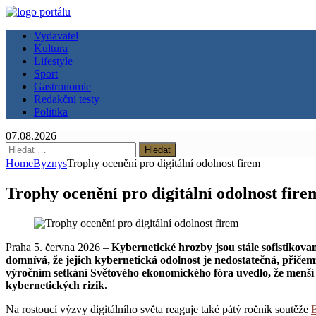
Vydavatel
Kultura
Lifestyle
Sport
Gastronomie
Redakční testy
Politika
07.08.2026
Vyhledávání
Home
Byznys
Trophy ocenění pro digitální odolnost firem
Trophy ocenění pro digitální odolnost fire
Praha 5. června 2026 –
Kybernetické hrozby jsou stále sofistikovan
domnívá, že jejich kybernetická odolnost je nedostatečná, přiče
výročním setkání Světového ekonomického fóra uvedlo, že menší 
kybernetických rizik.
Na rostoucí výzvy digitálního světa reaguje také pátý ročník soutěže