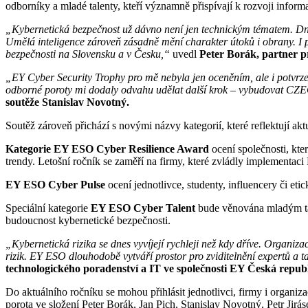
odborníky a mladé talenty, kteří významně přispívají k rozvoji informa
„Kybernetická bezpečnost už dávno není jen technickým tématem. Dnes
Umělá inteligence zároveň zásadně mění charakter útoků i obrany. I 
bezpečnosti na Slovensku a v Česku,“
uvedl
Peter Borák, partner p
„EY Cyber Security Trophy pro mě nebyla jen oceněním, ale i potvrze
odborné poroty mi dodaly odvahu udělat další krok – vybudovat CZEC
soutěže Stanislav Novotný.
Soutěž zároveň přichází s novými názvy kategorií, které reflektují akt
Kategorie EY ESO Cyber Resilience Award
ocení společnosti, kte
trendy. Letošní ročník se zaměří na firmy, které zvládly implementac
EY ESO Cyber Pulse
ocení jednotlivce, studenty, influencery či et
Speciální kategorie
EY ESO Cyber Talent
bude věnována mladým tale
budoucnost kybernetické bezpečnosti.
„Kybernetická rizika se dnes vyvíjejí rychleji než kdy dříve. Organiza
rizik. EY ESO dlouhodobě vytváří prostor pro zviditelnění expertů a t
technologického poradenství a IT ve společnosti EY Česká republ
Do aktuálního ročníku se mohou přihlásit jednotlivci, firmy i organi
porota ve složení Peter Borák, Jan Pich, Stanislav Novotný, Petr Jirás