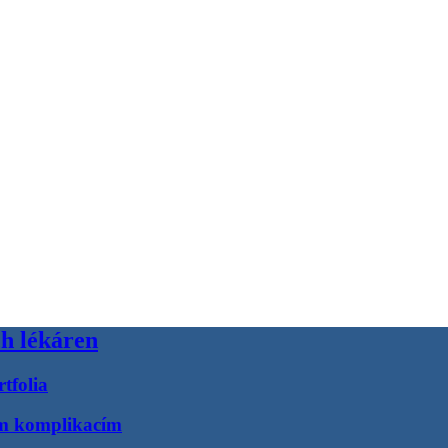
h lékáren
tfolia
ím komplikacím