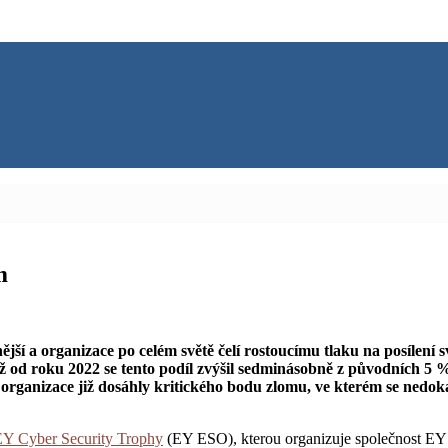
m
ější a organizace po celém světě čelí rostoucímu tlaku na posílení s
mž od roku 2022 se tento podíl zvýšil sedminásobně z původních 5 
organizace již dosáhly kritického bodu zlomu, ve kterém se nedok
EY Cyber Security Trophy
(EY ESO), kterou organizuje společnost EY v