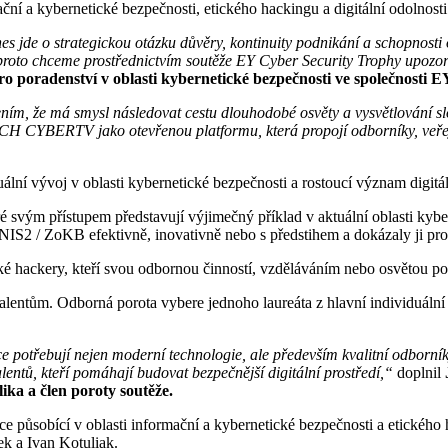
ční a kybernetické bezpečnosti, etického hackingu a digitální odolnosti
 jde o strategickou otázku důvěry, kontinuity podnikání a schopnosti 
proto chceme prostřednictvím soutěže EY Cyber Security Trophy upozorn
ro poradenství v oblasti kybernetické bezpečnosti ve společnosti 
ním, že má smysl následovat cestu dlouhodobé osvěty a vysvětlování sl
H CYBERTV jako otevřenou platformu, která propojí odborníky, veřejn
uální vývoj v oblasti kybernetické bezpečnosti a rostoucí význam digitál
ré svým přístupem představují výjimečný příklad v aktuální oblasti kyb
i NIS2 / ZoKB efektivně, inovativně nebo s předstihem a dokázaly ji pr
ické hackery, kteří svou odbornou činností, vzděláváním nebo osvětou p
ntům. Odborná porota vybere jednoho laureáta z hlavní individuální k
ce potřebují nejen moderní technologie, ale především kvalitní odborníky
alentů, kteří pomáhají budovat bezpečnější digitální prostředí,“
doplnil
ika a člen poroty soutěže.
zace působící v oblasti informační a kybernetické bezpečnosti a etické
ek a Ivan Kotuliak.