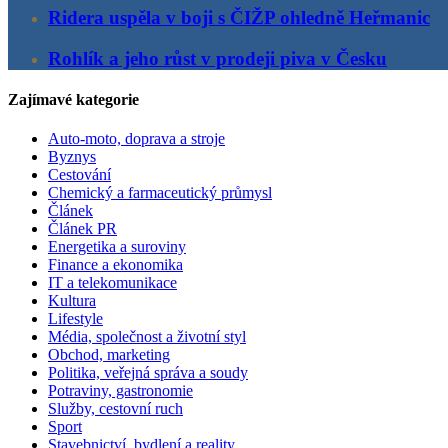
Ridera uspěla v boji s ČIŽP ohledně Heřmanic
Rohlík a jeho růst v prodeji piva v Česku
Zajímavé kategorie
Auto-moto, doprava a stroje
Byznys
Cestování
Chemický a farmaceutický průmysl
Článek
Článek PR
Energetika a suroviny
Finance a ekonomika
IT a telekomunikace
Kultura
Lifestyle
Média, společnost a životní styl
Obchod, marketing
Politika, veřejná správa a soudy
Potraviny, gastronomie
Služby, cestovní ruch
Sport
Stavebnictví, bydlení a reality