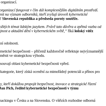
 organizací.
organizací fungovat v čím dál komplexnějším digitálním prostředí.
it na význam odborníků, kteří zvyšují úroveň kybernetické
EY Slovenská republika a předseda poroty soutěže.
ožitých témat lidským jazykem. Právě tato důvěra a zpětná vazba od
ost a aktuální dění v kybernetickém světě,“
říká
loňský vítěz
ní odolnosti.
ernetické bezpečnosti – přičemž každoročně reflektuje nejvýznamnější
oměnit ve strategickou výhodu.
osouvají oblast kybernetické bezpečnosti vpřed.
ategorie, který získá ocenění za mimořádný potenciál a přínos pro
, kteří dokážou propojit bezpečnost, inovace a strategické řízení
Jan Pich, ředitel kybernetické bezpečnosti v týmu
ho hackingu v Česku a na Slovensku. O vítězích rozhodne odborná