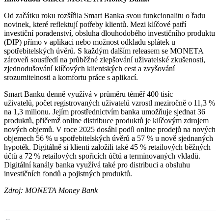
Od začátku roku rozšířila Smart Banka svou funkcionalitu o řadu
novinek, které reflektují potřeby klientů. Mezi klíčové patří
investiční poradenství, obsluha dlouhodobého investičního produktu
(DIP) přímo v aplikaci nebo možnost odkladu splátek u
spotřebitelských úvěrů. S každým dalším releasem se MONETA
zároveň soustředí na průběžné zlepšování uživatelské zkušenosti,
zjednodušování klíčových klientských cest a zvyšování
srozumitelnosti a komfortu práce s aplikací.
Smart Banku denně využívá v průměru téměř 400 tisíc
uživatelů, počet registrovaných uživatelů vzrostl meziročně o 11,3 %
na 1,3 milionu. Jejím prostřednictvím banka umožňuje sjednat 36
produktů, přičemž online distribuce produktů je klíčovým zdrojem
nových objemů. V roce 2025 dosáhl podíl online prodejů na nových
objemech 56 % u spotřebitelských úvěrů a 57 % u nově sjednaných
hypoték. Digitálně si klienti založili také 45 % retailových běžných
účtů a 72 % retailových spořicích účtů a termínovaných vkladů.
Digitální kanály banka využívá také pro distribuci a obsluhu
investičních fondů a pojistných produktů.
Zdroj: MONETA Money Bank