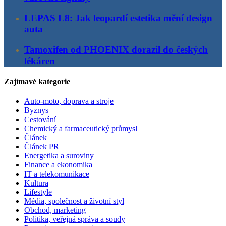
LEPAS L8: Jak leopardí estetika mění design
auta
Tamoxifen od PHOENIX dorazil do českých
lékáren
Zajímavé kategorie
Auto-moto, doprava a stroje
Byznys
Cestování
Chemický a farmaceutický průmysl
Článek
Článek PR
Energetika a suroviny
Finance a ekonomika
IT a telekomunikace
Kultura
Lifestyle
Média, společnost a životní styl
Obchod, marketing
Politika, veřejná správa a soudy