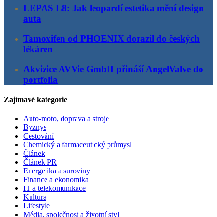
LEPAS L8: Jak leopardí estetika mění design
auta
Tamoxifen od PHOENIX dorazil do českých
lékáren
Akvizice AVVie GmbH přináší AngelValve do
portfolia
Zajímavé kategorie
Auto-moto, doprava a stroje
Byznys
Cestování
Chemický a farmaceutický průmysl
Článek
Článek PR
Energetika a suroviny
Finance a ekonomika
IT a telekomunikace
Kultura
Lifestyle
Média, společnost a životní styl