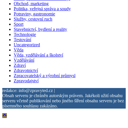
Obchod, marketing
Politika, veřejná správa a soudy
Potraviny, gastronomie
Služby, cestovní ruch
Sport
Stavebnictví, bydlení a reality
Technologie
Testování
Uncategorized
Věda
Věda, vzdělávání a školství
Vzdělávání
Zdraví
Zdravotnictví
Zpracovatelský a výrobní průmysl
Zpravodajství
redakce: info@zpravyted.cz |
Obsah serveru je chráněn autorským právem. Jakékoli užití obsahu
serveru včetně publikování nebo jiného šíření obsahu serveru je bez
písemného souhlasu zakázáno.