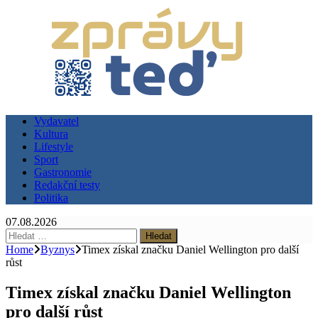
Vydavatel
Kultura
Lifestyle
Sport
Gastronomie
Redakční testy
Politika
07.08.2026
Vyhledávání
Home
Byznys
Timex získal značku Daniel Wellington pro další
růst
Timex získal značku Daniel Wellington
pro další růst