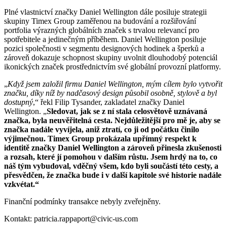
Plné vlastnictví značky Daniel Wellington dále posiluje strategii
skupiny Timex Group zaměřenou na budování a rozšiřování
portfolia výrazných globálních značek s trvalou relevancí pro
spotřebitele a jedinečným příběhem. Daniel Wellington posiluje
pozici společnosti v segmentu designových hodinek a šperků a
zároveň dokazuje schopnost skupiny uvolnit dlouhodobý potenciál
ikonických značek prostřednictvím své globální provozní platformy.
„
Když jsem založil firmu Daniel Wellington, mým cílem bylo vytvořit
značku, díky níž by nadčasový design působil osobně, stylově a byl
dostupný
,“ řekl Filip Tysander, zakladatel značky Daniel
Wellington. „
Sledovat, jak se z ní stala celosvětově uznávaná
značka, byla neuvěřitelná cesta. Nejdůležitější pro mě je, aby se
značka nadále vyvíjela, aniž ztratí, co ji od počátku činilo
výjimečnou. Timex Group prokázala upřímný respekt k
identitě značky Daniel Wellington a zároveň přinesla zkušenosti
a rozsah, které jí pomohou v dalším růstu. Jsem hrdý na to, co
náš tým vybudoval, vděčný všem, kdo byli součástí této cesty, a
přesvědčen, že značka bude i v další kapitole své historie nadále
vzkvétat.“
Finanční podmínky transakce nebyly zveřejněny.
Kontakt: patricia.rappaport@civic-us.com