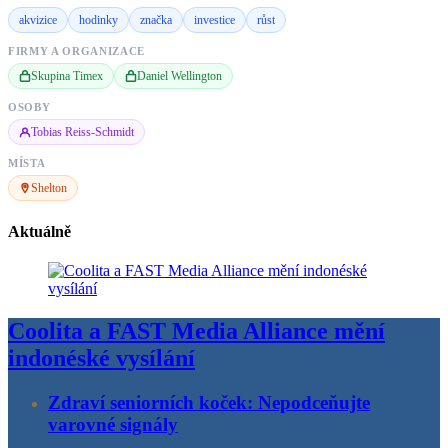
akvizice
hodinky
značka
investice
růst
FIRMY A ORGANIZACE
Skupina Timex
Daniel Wellington
OSOBY
Tobias Reiss-Schmidt
MÍSTA
Shelton
Aktuálně
Coolita a FAST Media Alliance mění
indonéské vysílání
Zdraví seniorních koček: Nepodceňujte
varovné signály