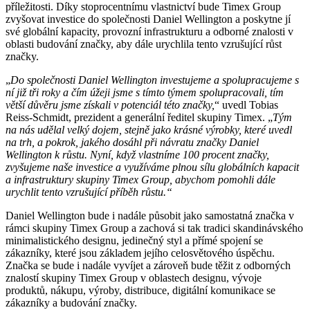
příležitosti. Díky stoprocentnímu vlastnictví bude Timex Group
zvyšovat investice do společnosti Daniel Wellington a poskytne jí
své globální kapacity, provozní infrastrukturu a odborné znalosti v
oblasti budování značky, aby dále urychlila tento vzrušující růst
značky.
„
Do společnosti Daniel Wellington investujeme a spolupracujeme s
ní již tři roky a čím úžeji jsme s tímto týmem spolupracovali, tím
větší důvěru jsme získali v potenciál této značky,
“ uvedl Tobias
Reiss-Schmidt, prezident a generální ředitel skupiny Timex. „
Tým
na nás udělal velký dojem, stejně jako krásné výrobky, které uvedl
na trh, a pokrok, jakého dosáhl při návratu značky Daniel
Wellington k růstu. Nyní, když vlastníme 100 procent značky,
zvyšujeme naše investice a využíváme plnou sílu globálních kapacit
a infrastruktury skupiny Timex Group, abychom pomohli dále
urychlit tento vzrušující příběh růstu.“
Daniel Wellington bude i nadále působit jako samostatná značka v
rámci skupiny Timex Group a zachová si tak tradici skandinávského
minimalistického designu, jedinečný styl a přímé spojení se
zákazníky, které jsou základem jejího celosvětového úspěchu.
Značka se bude i nadále vyvíjet a zároveň bude těžit z odborných
znalostí skupiny Timex Group v oblastech designu, vývoje
produktů, nákupu, výroby, distribuce, digitální komunikace se
zákazníky a budování značky.