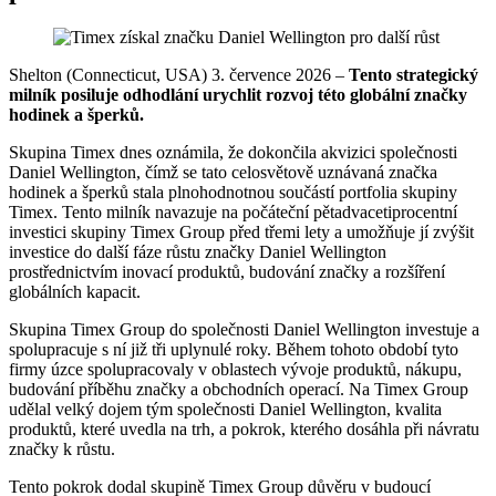
Shelton (Connecticut, USA) 3. července 2026 –
Tento strategický
milník posiluje odhodlání urychlit rozvoj této globální značky
hodinek a šperků.
Skupina Timex dnes oznámila, že dokončila akvizici společnosti
Daniel Wellington, čímž se tato celosvětově uznávaná značka
hodinek a šperků stala plnohodnotnou součástí portfolia skupiny
Timex. Tento milník navazuje na počáteční pětadvacetiprocentní
investici skupiny Timex Group před třemi lety a umožňuje jí zvýšit
investice do další fáze růstu značky Daniel Wellington
prostřednictvím inovací produktů, budování značky a rozšíření
globálních kapacit.
Skupina Timex Group do společnosti Daniel Wellington investuje a
spolupracuje s ní již tři uplynulé roky. Během tohoto období tyto
firmy úzce spolupracovaly v oblastech vývoje produktů, nákupu,
budování příběhu značky a obchodních operací. Na Timex Group
udělal velký dojem tým společnosti Daniel Wellington, kvalita
produktů, které uvedla na trh, a pokrok, kterého dosáhla při návratu
značky k růstu.
Tento pokrok dodal skupině Timex Group důvěru v budoucí