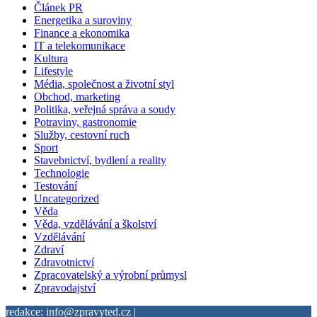
Článek PR
Energetika a suroviny
Finance a ekonomika
IT a telekomunikace
Kultura
Lifestyle
Média, společnost a životní styl
Obchod, marketing
Politika, veřejná správa a soudy
Potraviny, gastronomie
Služby, cestovní ruch
Sport
Stavebnictví, bydlení a reality
Technologie
Testování
Uncategorized
Věda
Věda, vzdělávání a školství
Vzdělávání
Zdraví
Zdravotnictví
Zpracovatelský a výrobní průmysl
Zpravodajství
redakce: info@zpravyted.cz |