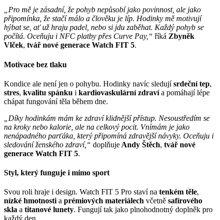
„Pro mě je zásadní, že pohyb nepůsobí jako povinnost, ale jako
připomínka, že stačí málo a člověku je líp. Hodinky mě motivují
hýbat se, ať už hraju padel, nebo si jdu zaběhat. Každý pohyb se
počítá. Oceňuju i NFC platby přes Curve Pay,“
říká
Zbyněk
Vlček
,
tvář nové generace Watch FIT 5
.
Motivace bez tlaku
Kondice ale není jen o pohybu. Hodinky navíc sledují
srdeční tep
,
stres
,
kvalitu spánku
i
kardiovaskulární zdraví
a pomáhají lépe
chápat fungování těla během dne.
„Díky hodinkám mám ke zdraví klidnější přístup. Nesoustředím se
na kroky nebo kalorie, ale na celkový pocit. Vnímám je jako
nenápadného parťáka, který připomíná zdravější návyky. Oceňuju i
sledování ženského zdraví,“
doplňuje
Andy Štěch
,
tvář nové
generace Watch FIT 5
.
Styl, který funguje i mimo sport
Svou roli hraje i design. Watch FIT 5 Pro staví na
tenkém těle
,
nízké hmotnosti
a
prémiových materiálech
včetně
safírového
skla
a
titanové lunety
. Fungují tak jako plnohodnotný doplněk pro
každý den.