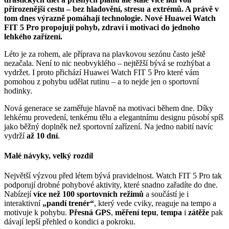
přirozenější cestu – bez hladovění, stresu a extrémů. A právě v
tom dnes výrazně pomáhají technologie. Nové Huawei Watch
FIT 5 Pro propojují pohyb, zdraví i motivaci do jednoho
lehkého zařízení.
Léto je za rohem, ale příprava na plavkovou sezónu často ještě
nezačala. Není to nic neobvyklého – nejtěžší bývá se rozhýbat a
vydržet. I proto přichází Huawei Watch FIT 5 Pro které vám
pomohou z pohybu udělat rutinu – a to nejde jen o sportovní
hodinky.
Nová generace se zaměřuje hlavně na motivaci během dne. Díky
lehkému provedení, tenkému tělu a elegantnímu designu působí spíš
jako běžný doplněk než sportovní zařízení. Na jedno nabití navíc
vydrží
až 10 dní
.
Malé návyky, velký rozdíl
Největší výzvou před létem bývá pravidelnost. Watch FIT 5 Pro tak
podporují drobné pohybové aktivity, které snadno zařadíte do dne.
Nabízejí
více než 100 sportovních režimů
a součástí je i
interaktivní
„pandí trenér“
, který vede cviky, reaguje na tempo a
motivuje k pohybu.
Přesná GPS
,
měření tepu
,
tempa
i
zátěže
pak
dávají lepší přehled o kondici a pokroku.