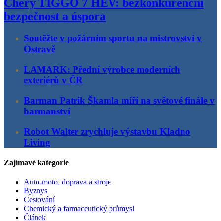
Chery TIGGO 7 HEV: bezkonkurenční
bezpečnost a úspora
Soutěžte v požárním sportu na mistrovství v
Ostravě
LAMARK: Přední výrobce moderních
exteriérů v ČR
Barman Patrik Škamla míří na světové finále v
barmanství
Robot Walter zrychluje výstavbu Kladno
Living
Zajímavé kategorie
Auto-moto, doprava a stroje
Byznys
Cestování
Chemický a farmaceutický průmysl
Článek