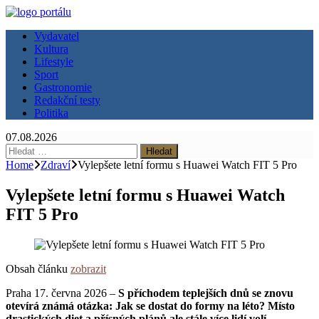
Vydavatel
Kultura
Lifestyle
Sport
Gastronomie
Redakční testy
Politika
07.08.2026
Vyhledávání
Home
Zdraví
Vylepšete letní formu s Huawei Watch FIT 5 Pro
Vylepšete letní formu s Huawei Watch
FIT 5 Pro
Obsah článku
zobrazit
Praha 17. června 2026 –
S příchodem teplejších dnů se znovu
otevírá známá otázka: Jak se dostat do formy na léto? Místo
drastických diet a přísných plánů ale stále více lidí volí