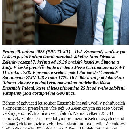
Praha 28. dubna 2025 (PROTEXT) – Dvě významné, současným
českým posluchačům dosud neznámé skladby Jana Dismase
Zelenky rozezní 7. května od 19.30 pražský kostel sv. Šimona a
Judy. V české premiéře bude uvedena Missa Circumcisionis ZWV
11 z roku 1728. V premiéře světové pak Litaniae de Venerabili
Sacramento ZWV 148 z roku 1729. Obě díla zazní pod taktovkou
Adama Viktory v podání renomovaného hudebního tělesa
Ensemble Inégal, které si letos připomíná 25 let od svého založení.
Vstupenky jsou dostupné na GoOut.cz.
Během pětadvaceti let soubor Ensemble Inégal uvedl v nahrávacích
a koncertních premiérách více než 50 Zelenkových skladeb včetně
většiny jeho mší, litanií a všech žalmů. Nahrál celkem 25 CD
nahrávek, z toho 17 s novodobými premiérami Zelenkových dosud
neznámých kompozic a vybudoval vlastní notovou edici Zelenkovy
hudby čítající přes 50 položek, z níž čerpají hudebníci, dirigenti,