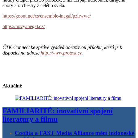
sbory a orchestry z celého světa.
https://goout.net/cs/ensemble-inegal/pzlrwwc/
https://novy.inegal.cz/
ČTK Connect ke zprávě vydává obrazovou přílohu, která je k
dispozici na adrese
http://www.protext.cz
.
Aktuálně
FAMILIARITÉ: inovativní spojení
literatury a filmu
Coolita a FAST Media Alliance mění indonéské