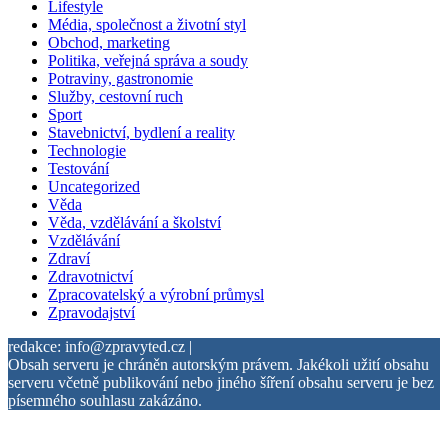
Lifestyle
Média, společnost a životní styl
Obchod, marketing
Politika, veřejná správa a soudy
Potraviny, gastronomie
Služby, cestovní ruch
Sport
Stavebnictví, bydlení a reality
Technologie
Testování
Uncategorized
Věda
Věda, vzdělávání a školství
Vzdělávání
Zdraví
Zdravotnictví
Zpracovatelský a výrobní průmysl
Zpravodajství
redakce: info@zpravyted.cz |
Obsah serveru je chráněn autorským právem. Jakékoli užití obsahu
serveru včetně publikování nebo jiného šíření obsahu serveru je bez
písemného souhlasu zakázáno.