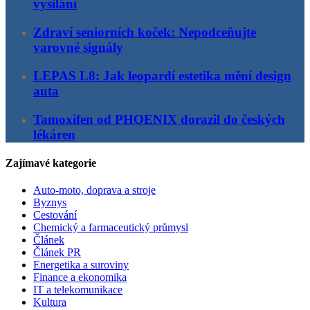
vysílání
Zdraví seniorních koček: Nepodceňujte
varovné signály
LEPAS L8: Jak leopardí estetika mění design
auta
Tamoxifen od PHOENIX dorazil do českých
lékáren
Zajímavé kategorie
Auto-moto, doprava a stroje
Byznys
Cestování
Chemický a farmaceutický průmysl
Článek
Článek PR
Energetika a suroviny
Finance a ekonomika
IT a telekomunikace
Kultura