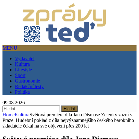
MENU
Vydavatel
Kultura
Lifestyle
Sport
Gastronomie
Redakční testy
Politika
09.08.2026
Vyhledávání
Home
Kultura
Světová premiéra díla Jana Dismase Zelenky zazní v
Praze. Hudební poklad z díla nejvýznamnějšího českého barokního
skladatele čekal na své objevení přes 200 let
Světová premiéra díla Jana Dismase