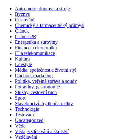
Auto-moto, doprava a stroje
Byznys
Cestování
Chemický a farmaceutický průmysl
Článek
Článek PR
Energetika a suroviny
Finance a ekonomika
IT a telekomunikace
Kultura
Lifestyle
Média, společnost a životní styl
Obchod, marketing
Politika, veřejná správa a soudy
Potraviny, gastronomie
Služby, cestovní ruch
Sport
Stavebnictví, bydlení a reality
Technologie
Testování
Uncategorized
Věda
Věda, vzdělávání a školství
Vzdělávání