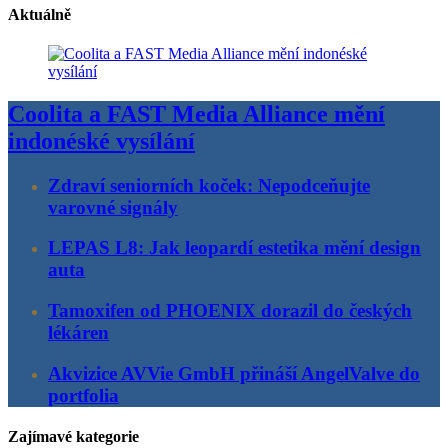
Aktuálně
Coolita a FAST Media Alliance mění
indonéské vysílání
Zdraví seniorních koček: Nepodceňujte
varovné signály
LEPAS L8: Jak leopardí estetika mění design
auta
Tamoxifen od PHOENIX dorazil do českých
lékáren
Akvizice AVVie GmbH přináší AngelValve do
portfolia
Zajímavé kategorie