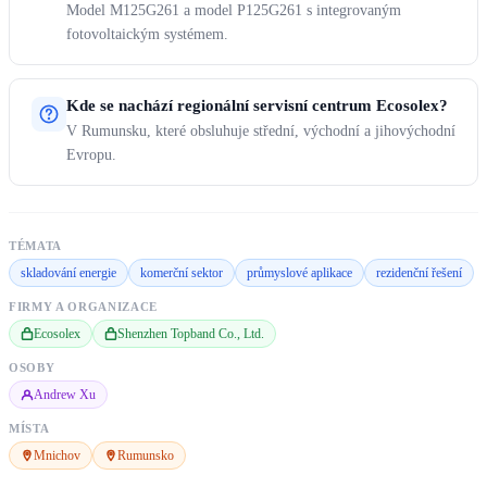
Model M125G261 a model P125G261 s integrovaným
fotovoltaickým systémem.
Kde se nachází regionální servisní centrum Ecosolex?
V Rumunsku, které obsluhuje střední, východní a jihovýchodní
Evropu.
TÉMATA
skladování energie
komerční sektor
průmyslové aplikace
rezidenční řešení
FIRMY A ORGANIZACE
Ecosolex
Shenzhen Topband Co., Ltd.
OSOBY
Andrew Xu
MÍSTA
Mnichov
Rumunsko