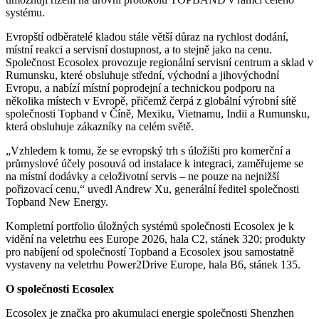
systému.
Evropští odběratelé kladou stále větší důraz na rychlost dodání,
místní reakci a servisní dostupnost, a to stejně jako na cenu.
Společnost Ecosolex provozuje regionální servisní centrum a sklad v
Rumunsku, které obsluhuje střední, východní a jihovýchodní
Evropu, a nabízí místní poprodejní a technickou podporu na
několika místech v Evropě, přičemž čerpá z globální výrobní sítě
společnosti Topband v Číně, Mexiku, Vietnamu, Indii a Rumunsku,
která obsluhuje zákazníky na celém světě.
„Vzhledem k tomu, že se evropský trh s úložišti pro komerční a
průmyslové účely posouvá od instalace k integraci, zaměřujeme se
na místní dodávky a celoživotní servis – ne pouze na nejnižší
pořizovací cenu,“ uvedl Andrew Xu, generální ředitel společnosti
Topband New Energy.
Kompletní portfolio úložných systémů společnosti Ecosolex je k
vidění na veletrhu ees Europe 2026, hala C2, stánek 320; produkty
pro nabíjení od společností Topband a Ecosolex jsou samostatně
vystaveny na veletrhu Power2Drive Europe, hala B6, stánek 135.
O společnosti Ecosolex
Ecosolex je značka pro akumulaci energie společnosti Shenzhen