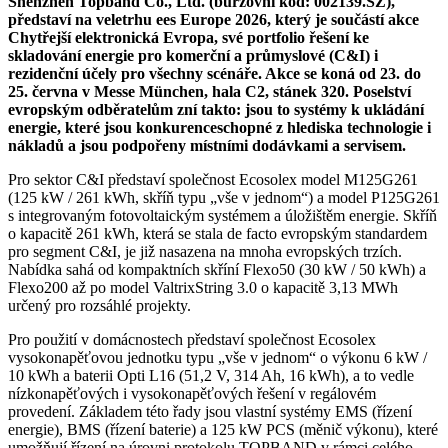
Shenzhen Topband Co., Ltd. (burzovní kód: 002139.SZ),
představí na veletrhu ees Europe 2026, který je součástí akce
Chytřejší elektronická Evropa, své portfolio řešení ke
skladování energie pro komerční a průmyslové (C&I) i
rezidenční účely pro všechny scénáře. Akce se koná od 23. do
25. června v Messe München, hala C2, stánek 320. Poselství
evropským odběratelům zní takto: jsou to systémy k ukládání
energie, které jsou konkurenceschopné z hlediska technologie i
nákladů a jsou podpořeny místními dodávkami a servisem.
Pro sektor C&I představí společnost Ecosolex model M125G261
(125 kW / 261 kWh, skříň typu „vše v jednom“) a model P125G261
s integrovaným fotovoltaickým systémem a úložištěm energie. Skříň
o kapacitě 261 kWh, která se stala de facto evropským standardem
pro segment C&I, je již nasazena na mnoha evropských trzích.
Nabídka sahá od kompaktních skříní Flexo50 (30 kW / 50 kWh) a
Flexo200 až po model ValtrixString 3.0 o kapacitě 3,13 MWh
určený pro rozsáhlé projekty.
Pro použití v domácnostech představí společnost Ecosolex
vysokonapěťovou jednotku typu „vše v jednom“ o výkonu 6 kW /
10 kWh a baterii Opti L16 (51,2 V, 314 Ah, 16 kWh), a to vedle
nízkonapěťových i vysokonapěťových řešení v regálovém
provedení. Základem této řady jsou vlastní systémy EMS (řízení
energie), BMS (řízení baterie) a 125 kW PCS (měnič výkonu), které
umožňují řízení na úrovni protokolu TOPBAND v rámci celého