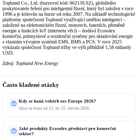
Topband Co., Ltd. (burzovní kód: 002139.SZ), globálního
poskytovatele řešení pro inteligentní řízení, který byl založen v roce
1996 a je kótován na burze od roku 2007. Na základě technologické
platformy společnosti Topband využívající umělou inteligenci –
založené na elektronickém řízení, motorech, bateriích, přeměně
energie a funkcích IoT (internetu věcí) – dodává Ecosolex
komerční, průmyslové a rezidenční systémy pro skladování energie
s vlastním vývojem systémů EMS, BMS a PCS. V roce 2025
vykázala společnost Topband tržby ve výši přibližně 1,58 miliardy
USD.
Zdroj: Topband New Energy
Často kladené otázky
Kdy se koná veletrh ees Europe 2026?
Akce se koná od 23. do 25. června 2026.
Jaké produkty Ecosolex představí pro komerční
sektor?