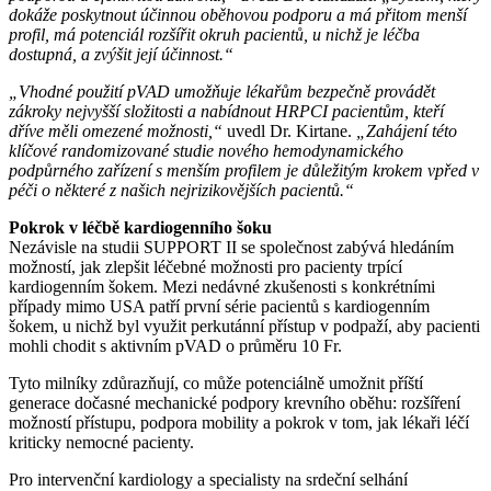
dokáže poskytnout účinnou oběhovou podporu a má přitom menší
profil, má potenciál rozšířit okruh pacientů, u nichž je léčba
dostupná, a zvýšit její účinnost.“
„Vhodné použití pVAD umožňuje lékařům bezpečně provádět
zákroky nejvyšší složitosti a nabídnout HRPCI pacientům, kteří
dříve měli omezené možnosti,“
uvedl Dr. Kirtane.
„Zahájení této
klíčové randomizované studie nového hemodynamického
podpůrného zařízení s menším profilem je důležitým krokem vpřed v
péči o některé z našich nejrizikovějších pacientů.“
Pokrok v léčbě kardiogenního šoku
Nezávisle na studii SUPPORT II se společnost zabývá hledáním
možností, jak zlepšit léčebné možnosti pro pacienty trpící
kardiogenním šokem. Mezi nedávné zkušenosti s konkrétními
případy mimo USA patří první série pacientů s kardiogenním
šokem, u nichž byl využit perkutánní přístup v podpaží, aby pacienti
mohli chodit s aktivním pVAD o průměru 10 Fr.
Tyto milníky zdůrazňují, co může potenciálně umožnit příští
generace dočasné mechanické podpory krevního oběhu: rozšíření
možností přístupu, podpora mobility a pokrok v tom, jak lékaři léčí
kriticky nemocné pacienty.
Pro intervenční kardiology a specialisty na srdeční selhání