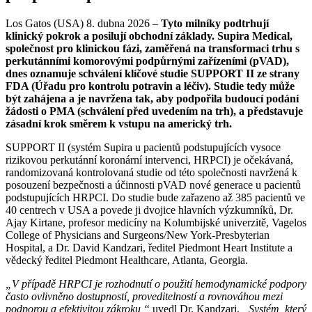
Los Gatos (USA) 8. dubna 2026 –
Tyto milníky podtrhují
klinický pokrok a posilují obchodní základy. Supira Medical,
společnost pro klinickou fázi, zaměřená na transformaci trhu s
perkutánními komorovými podpůrnými zařízeními (pVAD),
dnes oznamuje schválení klíčové studie SUPPORT II ze strany
FDA (Úřadu pro kontrolu potravin a léčiv). Studie tedy může
být zahájena a je navržena tak, aby podpořila budoucí podání
žádosti o PMA (schválení před uvedením na trh), a představuje
zásadní krok směrem k vstupu na americký trh.
SUPPORT II (systém Supira u pacientů podstupujících vysoce
rizikovou perkutánní koronární intervenci, HRPCI) je očekávaná,
randomizovaná kontrolovaná studie od této společnosti navržená k
posouzení bezpečnosti a účinnosti pVAD nové generace u pacientů
podstupujících HRPCI. Do studie bude zařazeno až 385 pacientů ve
40 centrech v USA a povede ji dvojice hlavních výzkumníků, Dr.
Ajay Kirtane, profesor medicíny na Kolumbijské univerzitě, Vagelos
College of Physicians and Surgeons/New York-Presbyterian
Hospital, a Dr. David Kandzari, ředitel Piedmont Heart Institute a
vědecký ředitel Piedmont Healthcare, Atlanta, Georgia.
„V případě HRPCI je rozhodnutí o použití hemodynamické podpory
často ovlivněno dostupností, proveditelností a rovnováhou mezi
podporou a efektivitou zákroku,“
uvedl Dr. Kandzari.
„Systém, který