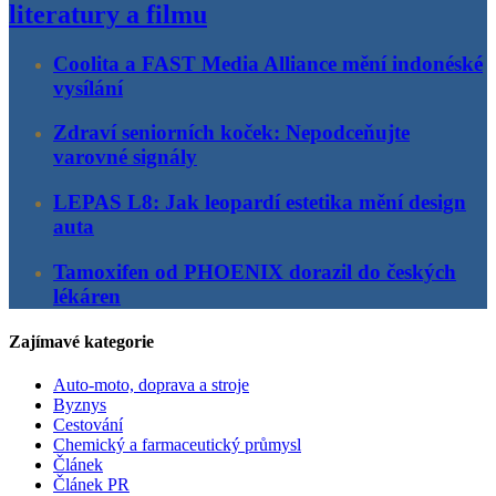
literatury a filmu
Coolita a FAST Media Alliance mění indonéské
vysílání
Zdraví seniorních koček: Nepodceňujte
varovné signály
LEPAS L8: Jak leopardí estetika mění design
auta
Tamoxifen od PHOENIX dorazil do českých
lékáren
Zajímavé kategorie
Auto-moto, doprava a stroje
Byznys
Cestování
Chemický a farmaceutický průmysl
Článek
Článek PR