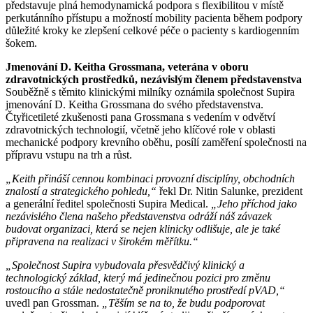
představuje plná hemodynamická podpora s flexibilitou v místě
perkutánního přístupu a možností mobility pacienta během podpory
důležité kroky ke zlepšení celkové péče o pacienty s kardiogenním
šokem.
Jmenování D. Keitha Grossmana, veterána v oboru
zdravotnických prostředků, nezávislým členem představenstva
Souběžně s těmito klinickými milníky oznámila společnost Supira
jmenování D. Keitha Grossmana do svého představenstva.
Čtyřicetileté zkušenosti pana Grossmana s vedením v odvětví
zdravotnických technologií, včetně jeho klíčové role v oblasti
mechanické podpory krevního oběhu, posílí zaměření společnosti na
přípravu vstupu na trh a růst.
„Keith přináší cennou kombinaci provozní disciplíny, obchodních
znalostí a strategického pohledu,“
řekl Dr. Nitin Salunke, prezident
a generální ředitel společnosti Supira Medical.
„Jeho příchod jako
nezávislého člena našeho představenstva odráží náš závazek
budovat organizaci, která se nejen klinicky odlišuje, ale je také
připravena na realizaci v širokém měřítku.“
„Společnost Supira vybudovala přesvědčivý klinický a
technologický základ, který má jedinečnou pozici pro změnu
rostoucího a stále nedostatečně proniknutého prostředí pVAD,“
uvedl pan Grossman.
„Těším se na to, že budu podporovat