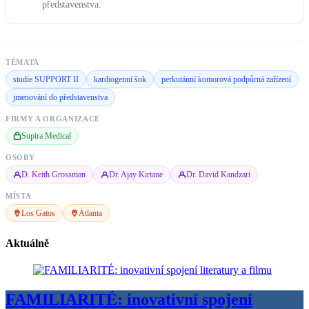
představenstva.
TÉMATA
studie SUPPORT II
kardiogenní šok
perkutánní komorová podpůrná zařízení
jmenování do představenstva
FIRMY A ORGANIZACE
Supira Medical
OSOBY
D. Keith Grossman
Dr. Ajay Kirtane
Dr. David Kandzari
MÍSTA
Los Gatos
Atlanta
Aktuálně
FAMILIARITÉ: inovativní spojení