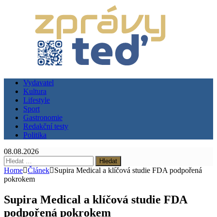
Vydavatel
Kultura
Lifestyle
Sport
Gastronomie
Redakční testy
Politika
08.08.2026
Vyhledávání
Home
Článek
Supira Medical a klíčová studie FDA podpořená
pokrokem
Supira Medical a klíčová studie FDA
podpořená pokrokem