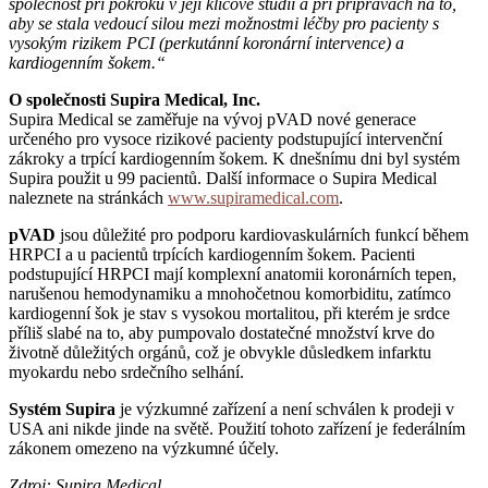
společnost při pokroku v její klíčové studii a při přípravách na to,
aby se stala vedoucí silou mezi možnostmi léčby pro pacienty s
vysokým rizikem PCI (perkutánní koronární intervence) a
kardiogenním šokem.“
O společnosti Supira Medical, Inc.
Supira Medical se zaměřuje na vývoj pVAD nové generace
určeného pro vysoce rizikové pacienty podstupující intervenční
zákroky a trpící kardiogenním šokem. K dnešnímu dni byl systém
Supira použit u 99 pacientů. Další informace o Supira Medical
naleznete na stránkách
www.supiramedical.com
.
pVAD
jsou důležité pro podporu kardiovaskulárních funkcí během
HRPCI a u pacientů trpících kardiogenním šokem. Pacienti
podstupující HRPCI mají komplexní anatomii koronárních tepen,
narušenou hemodynamiku a mnohočetnou komorbiditu, zatímco
kardiogenní šok je stav s vysokou mortalitou, při kterém je srdce
příliš slabé na to, aby pumpovalo dostatečné množství krve do
životně důležitých orgánů, což je obvykle důsledkem infarktu
myokardu nebo srdečního selhání.
Systém Supira
je výzkumné zařízení a není schválen k prodeji v
USA ani nikde jinde na světě. Použití tohoto zařízení je federálním
zákonem omezeno na výzkumné účely.
Zdroj: Supira Medical