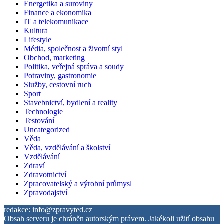
Energetika a suroviny
Finance a ekonomika
IT a telekomunikace
Kultura
Lifestyle
Média, společnost a životní styl
Obchod, marketing
Politika, veřejná správa a soudy
Potraviny, gastronomie
Služby, cestovní ruch
Sport
Stavebnictví, bydlení a reality
Technologie
Testování
Uncategorized
Věda
Věda, vzdělávání a školství
Vzdělávání
Zdraví
Zdravotnictví
Zpracovatelský a výrobní průmysl
Zpravodajství
redakce: info@zpravyted.cz |
Obsah serveru je chráněn autorským právem. Jakékoli užití obsahu