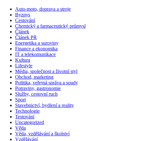
Auto-moto, doprava a stroje
Byznys
Cestování
Chemický a farmaceutický průmysl
Článek
Článek PR
Energetika a suroviny
Finance a ekonomika
IT a telekomunikace
Kultura
Lifestyle
Média, společnost a životní styl
Obchod, marketing
Politika, veřejná správa a soudy
Potraviny, gastronomie
Služby, cestovní ruch
Sport
Stavebnictví, bydlení a reality
Technologie
Testování
Uncategorized
Věda
Věda, vzdělávání a školství
Vzdělávání