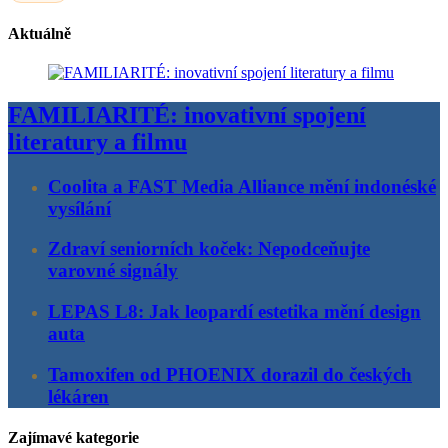
Aktuálně
FAMILIARITÉ: inovativní spojení
literatury a filmu
Coolita a FAST Media Alliance mění indonéské
vysílání
Zdraví seniorních koček: Nepodceňujte
varovné signály
LEPAS L8: Jak leopardí estetika mění design
auta
Tamoxifen od PHOENIX dorazil do českých
lékáren
Zajímavé kategorie