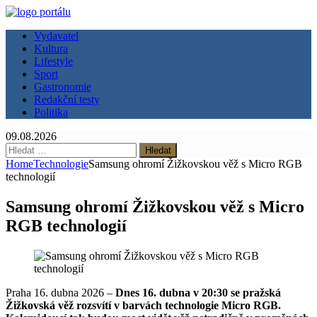
Vydavatel
Kultura
Lifestyle
Sport
Gastronomie
Redakční testy
Politika
09.08.2026
Vyhledávání
Home
Technologie
Samsung ohromí Žižkovskou věž s Micro RGB
technologií
Samsung ohromí Žižkovskou věž s Micro
RGB technologií
Praha 16. dubna 2026 –
Dnes 16. dubna v 20:30 se pražská
Žižkovská věž rozsvítí v barvách technologie Micro RGB.