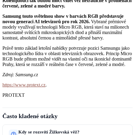
Kolemjdoucí tak budou moct vidět věž netradičně v proměnách
červené, zelené a modré barvy.
Samsung touto světelnou show v barvách RGB představuje
novou generaci AI televizorů pro rok 2026.
Vybrané prémiové
modely využívají technologii Micro RGB, která staví na milionech
samostatně svítících mikroskopických diod a přináší maximální
kontrast, absolutní černou a mimořádně přesné barvy.
Právě tento základ letošní nabídky potvrzuje pozici Samsungu jako
technologického lídra v oblasti televizních obrazovek. Princip Micro
RGB bude přitom možné vidět na vlastní oči na ikonické dominantě
Prahy, která se rozzáří v reálném čase v červené, zelené a modré.
Zdroj: Samsung.cz
https://www.protext.cz
.
PROTEXT
Často kladené otázky
Kdy se rozsvítí Žižkovská věž?