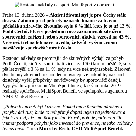
Praha 13. dubna 2026 –
Aktivní životní styl je pro Čechy stále
dražší. Zatímco před pěti lety označilo finance za hlavní
překážku zdravého životního stylu 6 % lidí, letos je to už 13 %.
Podíl Čechů, kteří v posledním roce zaznamenali zdražení
sportovních zařízení nebo sportovních aktivit, vzrostl na 43 %.
Více než třetina lidí navíc uvedla, že kvůli vyšším cenám
navštěvuje sportoviště méně často.
Rostoucí náklady se promítají i do skutečných výdajů za pohyb.
Podíl Čechů, kteří za sport utratí více než 1500 korun měsíčně, se za
pět let zvýšil z 3 % na 11 %, tedy na více než trojnásobek. Zároveň
dvě třetiny aktivních respondentů uvádějí, že pokud by na sport
dostávaly vyšší příspěvky, navštěvovaly by sportoviště častěji.
Vyplývá to z průzkumu MultiSport Index, který od roku 2019
realizuje společnost MultiSport Benefit ve spolupráci s agenturou
NMS Market Research.
„Pohyb by neměl být luxusem. Pokud bude finanční náročnost
pohybu dál růst, bude to mít přímý dopad nejen na jednotlivce a
jejich zdraví, ale i na firmy a stát. Právě proto je potřeba začít
vnímat podporu pohybu jako investici do prevence, ne jako volitelný
bonus navíc,“
říká
Miroslav Rech, CEO MultiSport Benefit.