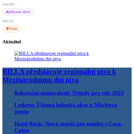
OSOBY
Miroslav Rech
MÍSTA
Praha
Aktuálně
BILLA představuje regionální piva k
Mezinárodnímu dni piva
Rekreační nemovitosti: Trendy pro rok 2023
Leskros: Úžasná běžecká akce u Máchova
jezera
Hard Rock: Nová soutěž pro umělce s Coca-
Colou