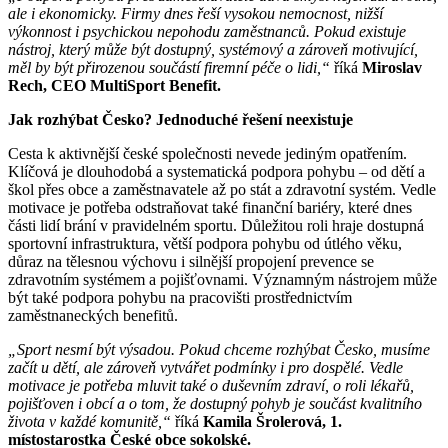
ale i ekonomicky. Firmy dnes řeší vysokou nemocnost, nižší
výkonnost i psychickou nepohodu zaměstnanců. Pokud existuje
nástroj, který může být dostupný, systémový a zároveň motivující,
měl by být přirozenou součástí firemní péče o lidi,“
říká
Miroslav
Rech, CEO MultiSport Benefit.
Jak rozhýbat Česko? Jednoduché řešení neexistuje
Cesta k aktivnější české společnosti nevede jediným opatřením.
Klíčová je dlouhodobá a systematická podpora pohybu – od dětí a
škol přes obce a zaměstnavatele až po stát a zdravotní systém. Vedle
motivace je potřeba odstraňovat také finanční bariéry, které dnes
části lidí brání v pravidelném sportu. Důležitou roli hraje dostupná
sportovní infrastruktura, větší podpora pohybu od útlého věku,
důraz na tělesnou výchovu i silnější propojení prevence se
zdravotním systémem a pojišťovnami. Významným nástrojem může
být také podpora pohybu na pracovišti prostřednictvím
zaměstnaneckých benefitů.
„Sport nesmí být výsadou. Pokud chceme rozhýbat Česko, musíme
začít u dětí, ale zároveň vytvářet podmínky i pro dospělé. Vedle
motivace je potřeba mluvit také o duševním zdraví, o roli lékařů,
pojišťoven i obcí a o tom, že dostupný pohyb je součást kvalitního
života v každé komunitě,“
říká
Kamila Šrolerová, 1.
místostarostka České obce sokolské.