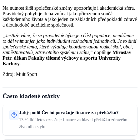
Na nutnost širší společenské změny upozorňuje i akademická sféra.
Pravidelný pohyb je třeba vnímat jako přirozenou součást
každodenního života a jako jeden ze základních předpokladů zdravé
a dlouhodobě udržitelné společnosti.
„Jestliže víme, že se pravidelně hýbe jen část populace, nemůžeme
to dál vnímat jen jako individuální rozhodnutí jednotlivců. Je to širší
společenské téma, které vyžaduje koordinovanou reakci škol, obcí,
zaměstnavatelů, zdravotního systému i státu,“
doplňuje
Miroslav
Petr, děkan Fakulty tělesné výchovy a sportu Univerzity
Karlovy.
Zdroj: MultiSport
Často kladené otázky
Jaký podíl Čechů považuje finance za překážku?
13 % lidí letos označuje finance za hlavní překážku zdravého
životního stylu.