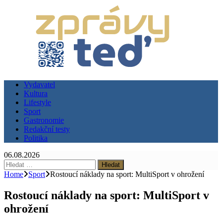
Vydavatel
Kultura
Lifestyle
Sport
Gastronomie
Redakční testy
Politika
06.08.2026
Vyhledávání
Home
Sport
Rostoucí náklady na sport: MultiSport v ohrožení
Rostoucí náklady na sport: MultiSport v
ohrožení