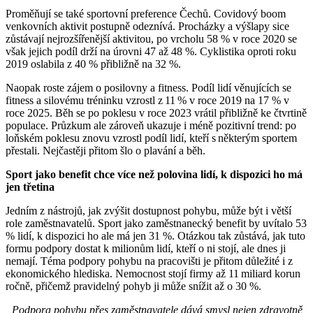
Proměňují se také sportovní preference Čechů. Covidový boom
venkovních aktivit postupně odeznívá. Procházky a výšlapy sice
zůstávají nejrozšířenější aktivitou, po vrcholu 58 % v roce 2020 se
však jejich podíl drží na úrovni 47 až 48 %. Cyklistika oproti roku
2019 oslabila z 40 % přibližně na 32 %.
Naopak roste zájem o posilovny a fitness. Podíl lidí věnujících se
fitness a silovému tréninku vzrostl z 11 % v roce 2019 na 17 % v
roce 2025. Běh se po poklesu v roce 2023 vrátil přibližně ke čtvrtině
populace. Průzkum ale zároveň ukazuje i méně pozitivní trend: po
loňském poklesu znovu vzrostl podíl lidí, kteří s některým sportem
přestali. Nejčastěji přitom šlo o plavání a běh.
Sport jako benefit chce více než polovina lidí, k dispozici ho má
jen třetina
Jedním z nástrojů, jak zvýšit dostupnost pohybu, může být i větší
role zaměstnavatelů. Sport jako zaměstnanecký benefit by uvítalo 53
% lidí, k dispozici ho ale má jen 31 %. Otázkou tak zůstává, jak tuto
formu podpory dostat k milionům lidí, kteří o ni stojí, ale dnes ji
nemají. Téma podpory pohybu na pracovišti je přitom důležité i z
ekonomického hlediska. Nemocnost stojí firmy až 11 miliard korun
ročně, přičemž pravidelný pohyb ji může snížit až o 30 %.
„Podpora pohybu přes zaměstnavatele dává smysl nejen zdravotně,