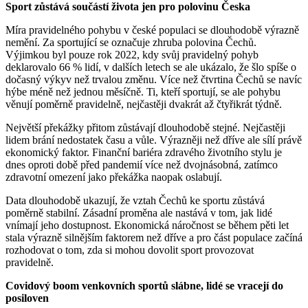
Sport zůstává součástí života jen pro polovinu Česka
Míra pravidelného pohybu v české populaci se dlouhodobě výrazně
nemění. Za sportující se označuje zhruba polovina Čechů.
Výjimkou byl pouze rok 2022, kdy svůj pravidelný pohyb
deklarovalo 66 % lidí, v dalších letech se ale ukázalo, že šlo spíše o
dočasný výkyv než trvalou změnu. Více než čtvrtina Čechů se navíc
hýbe méně než jednou měsíčně. Ti, kteří sportují, se ale pohybu
věnují poměrně pravidelně, nejčastěji dvakrát až čtyřikrát týdně.
Největší překážky přitom zůstávají dlouhodobě stejné. Nejčastěji
lidem brání nedostatek času a vůle. Výrazněji než dříve ale sílí právě
ekonomický faktor. Finanční bariéra zdravého životního stylu je
dnes oproti době před pandemií více než dvojnásobná, zatímco
zdravotní omezení jako překážka naopak oslabují.
Data dlouhodobě ukazují, že vztah Čechů ke sportu zůstává
poměrně stabilní. Zásadní proměna ale nastává v tom, jak lidé
vnímají jeho dostupnost. Ekonomická náročnost se během pěti let
stala výrazně silnějším faktorem než dříve a pro část populace začíná
rozhodovat o tom, zda si mohou dovolit sport provozovat
pravidelně.
Covidový boom venkovních sportů slábne, lidé se vracejí do
posiloven