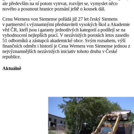
ale především na ní potom vytrvat, rozvíjet se, vymyslet něco
nového a posunout hranice poznání ještě o kousek dál.
Cenu Wernera von Siemense pořádá již 27 let český Siemens
v partnerství s významnými představiteli vysokých škol a Akademie
věd ČR, kteří jsou i garanty jednotlivých kategorií a podílejí se na
vyhodnocení nejlepších prací. V nezávislých porotách letos zasedlo
51 odborníků a zástupců akademické obce. Svým rozsahem, výší
finančních odměn i historií je Cena Wernera von Siemense jednou z
nejvýznamnějších nezávislých iniciativ tohoto druhu v České
republice.
Aktuálně