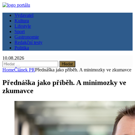
Vydavatel
Kultura
Lifestyle
Sport
Gastronomie
Redakční testy
Politika
10.08.2026
Vyhledávání
Home
Článek PR
Přednáška jako příběh. A minimozky ve zkumavce
Přednáška jako příběh. A minimozky ve
zkumavce