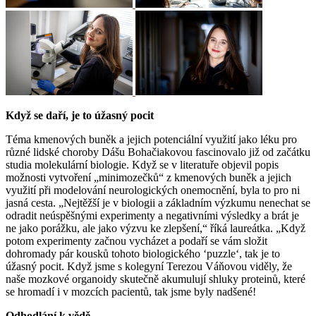
Když se daří, je to úžasný pocit
Téma kmenových buněk a jejich potenciální využití jako léku pro
různé lidské choroby Dášu Bohačiakovou fascinovalo již od začátku
studia molekulární biologie. Když se v literatuře objevil popis
možnosti vytvoření „minimozečků“ z kmenových buněk a jejich
využití při modelování neurologických onemocnění, byla to pro ni
jasná cesta. „Nejtěžší je v biologii a základním výzkumu nenechat se
odradit neúspěšnými experimenty a negativními výsledky a brát je
ne jako porážku, ale jako výzvu ke zlepšení,“ říká laureátka. „Když
potom experimenty začnou vycházet a podaří se vám složit
dohromady pár kousků tohoto biologického ‘puzzle‘, tak je to
úžasný pocit. Když jsme s kolegyní Terezou Váňovou viděly, že
naše mozkové organoidy skutečně akumulují shluky proteinů, které
se hromadí i v mozcích pacientů, tak jsme byly nadšené!
Odhodlání k vědě