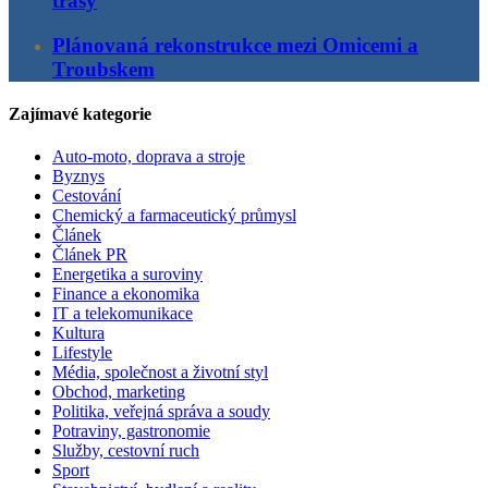
trasy
Plánovaná rekonstrukce mezi Omicemi a
Troubskem
Zajímavé kategorie
Auto-moto, doprava a stroje
Byznys
Cestování
Chemický a farmaceutický průmysl
Článek
Článek PR
Energetika a suroviny
Finance a ekonomika
IT a telekomunikace
Kultura
Lifestyle
Média, společnost a životní styl
Obchod, marketing
Politika, veřejná správa a soudy
Potraviny, gastronomie
Služby, cestovní ruch
Sport