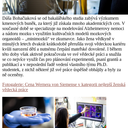
Dáša Bohačiaková se od bakalářského studia zabývá výzkumem
kmenových buněk, za který již získala mnoho akademických cen. V
současné době se specializuje na modelování Alzheimerovy nemoci
a nádoru mozku s využitím kultivačních modelů mozkových
organoidů – „minimozků“ ve zkumavce. Jako žena vědkyně v
minulých letech dvakrát krátkodobě přerušila svoji vědeckou kariéru
kvůli narození dětí a nutnému čerpání mateřské dovolené. I během
této doby však aktivně pokračovala ve své vědecké práci a snažila
se co nejvíce využít čas pro plánování experimentů, psaní grantů a
publikací a v neposlední řadě vedení vlastního týmu Ph.D.
studentek, z nichž některé již své práce úspěšně obhájily a byly za
ně oceněny.
Fotogalerie: Cena Wernera von Siemense v kategorii nejlepší ženská
vědecká práce