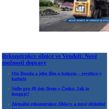
Rekonstrukce silnice ve Vendolí: Nové
možnosti dopravy
Oto Bunda a jeho film o halgatu – revoluce v
kultuře
Sídlo pro 49 tisíc firem v Česku: Jak to
funguje?
Aktuální rekonstrukce Jihlavy a nové objízdné