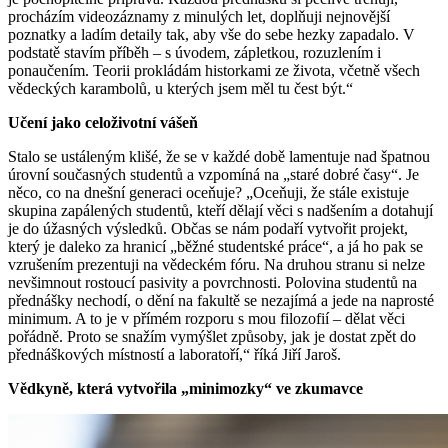
procházím videozáznamy z minulých let, doplňuji nejnovější
poznatky a ladím detaily tak, aby vše do sebe hezky zapadalo. V
podstatě stavím příběh – s úvodem, zápletkou, rozuzlením i
ponaučením. Teorii prokládám historkami ze života, včetně všech
vědeckých karambolů, u kterých jsem měl tu čest být.“
Učení jako celoživotní vášeň
Stalo se ustáleným klišé, že se v každé době lamentuje nad špatnou
úrovní současných studentů a vzpomíná na „staré dobré časy“. Je
něco, co na dnešní generaci oceňuje? „Oceňuji, že stále existuje
skupina zapálených studentů, kteří dělají věci s nadšením a dotahují
je do úžasných výsledků. Občas se nám podaří vytvořit projekt,
který je daleko za hranicí „běžné studentské práce“, a já ho pak se
vzrušením prezentuji na vědeckém fóru. Na druhou stranu si nelze
nevšimnout rostoucí pasivity a povrchnosti. Polovina studentů na
přednášky nechodí, o dění na fakultě se nezajímá a jede na naprosté
minimum. A to je v přímém rozporu s mou filozofií – dělat věci
pořádně. Proto se snažím vymýšlet způsoby, jak je dostat zpět do
přednáškových místností a laboratoří,“ říká Jiří Jaroš.
Vědkyně, která vytvořila „minimozky“ ve zkumavce