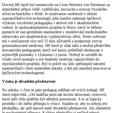
Docent Jiří Jaroš byl nominován na Cenu Wernera von Siemense za
mimořádný přínos vědě, vzdělávání, inovacím a rozvoji Vysokého
učení technického v Brně. Je uznávanou osobností v oblasti
superpočítačových technologií, jeho kariéra zahrnuje špičkový
výzkum, excelentní pedagogiku i aktivní roli v akademickém
vedení. Je spoluzakladatelem projektu k-Wave, který se během
patnácti let stal globálním standardem v modelování medicínského
ultrazvuku pro akademickou i průmyslovou sféru. Tento software
má v současnosti více než 25 tisíc uživatelů a podporuje rozvoj
personalizované medicíny. Jiří Jaroš je však také a možná především
inovativním pedagogem, který své kurzy průběžně obohacuje o
nejnovější poznatky z výzkumu i z praxe. Nebojí se zavádět do
výuky nové postupy a své studenty motivuje zapojováním do
mezinárodních projektů. Byl to právě on, kdo zpřístupnil národní
superpočítače všem studentům fakulty, a tím jim umožnil pracovat se
špičkovými technologiemi.
Výuka je divadelní představení
Na otázku, v čem se jako pedagog odlišuje od svých kolegů, Jiří
Jaroš odpovídá: „Od malička jsem tak trochu showman, extrovert,
který měl vždy potřebu být středem pozornosti. A to se logicky
promítlo i do mého přístupu k výuce. Snažím se, aby to nebyla jen
přednáška, ale spíš takové malé divadelní představení. Ale základem
je pochopitelně příprava. Každou přednášku si pečlivě trénuji,