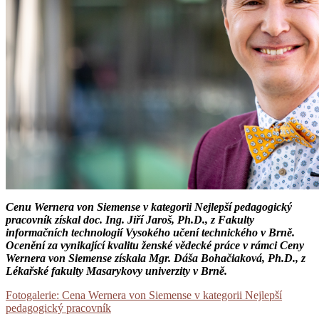
Cenu Wernera von Siemense v kategorii Nejlepší pedagogický
pracovník získal doc. Ing. Jiří Jaroš, Ph.D., z Fakulty
informačních technologií Vysokého učení technického v Brně.
Ocenění za vynikající kvalitu ženské vědecké práce v rámci Ceny
Wernera von Siemense získala Mgr. Dáša Bohačiaková, Ph.D., z
Lékařské fakulty Masarykovy univerzity v Brně.
Fotogalerie: Cena Wernera von Siemense v kategorii Nejlepší
pedagogický pracovník