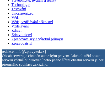
Stavebnictví, bydlení a reality
Technologie
Testování
Uncategorized
Věda
Věda, vzdělávání a školství
Vzdělávání
Zdraví
Zdravotnictví
Zpracovatelský a výrobní průmysl
Zpravodajství
redakce: info@zpravyted.cz |
Obsah serveru je chráněn autorským právem. Jakékoli užití obsahu
serveru včetně publikování nebo jiného šíření obsahu serveru je bez
písemného souhlasu zakázáno.