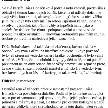
Ve své kariéře Dáša Bohačiaková potkala řadu vědkyň, především z
oblasti výzkumu kmenových buněk, které na ni udělaly dojem ne
svojí vědeckou erudicí, ale svojí pokorou. „Čeho si na nich vážím,
je to, že i když tyto ženy mají za sebou úspěšnou kariéru, dosáhly
skvělých výsledků, tak přitom vždy o úspěších mluví jako o
společném úsilí celého týmu, spolupracovníků a nestaví se do
popředí na úkor ostatních. S takovými osobnostmi pak mám chuť si
osobně pohovořit a následovat jejich vzor,“ říká.
Dáša Bohačiaková má také vlastní zkušenost, kterou získala v
období, kdy byla s dětmi na mateřské dovolené. I když pokaždé
bylo její přerušení vědecké kariéry krátké, pochopitelně bylo velmi
náročné. „Věřím, že toto období, kdy byly děti malé, se mi podařilo
překlenout nejen díky odhodlání se vědy nevzdát, ale zejména proto,
že mě v mém snažení podpořil manžel a můj skvělý vědecký tým,
bez kterého bych tu část mé kariéry jen tak nezvládla,“ zdůrazňuje.
Důležitá je motivace
Ocenění ženské vědecké práce v samostatné kategorii Dáša
Bohačiaková považuje za důležité. Podle ní je to hlavně motivující –
nejen pro ni samotnou a její tým v tom, že je jejich práce oceněna, je
přínosná a má smysl ji dělat, ale hlavně pro ostatní kolegyně a další
generace vědkyň, které se rozhodnou se na tuto dráhu nejen vydat,