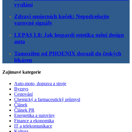
vysílání
Zdraví seniorních koček: Nepodceňujte
varovné signály
LEPAS L8: Jak leopardí estetika mění design
auta
Tamoxifen od PHOENIX dorazil do českých
lékáren
Zajímavé kategorie
Auto-moto, doprava a stroje
Byznys
Cestování
Chemický a farmaceutický průmysl
Článek
Článek PR
Energetika a suroviny
Finance a ekonomika
IT a telekomunikace
Kultura