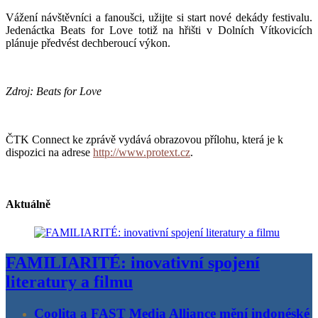
Vážení návštěvníci a fanoušci, užijte si start nové dekády festivalu.
Jedenáctka Beats for Love totiž na hřišti v Dolních Vítkovicích
plánuje předvést dechberoucí výkon.
Zdroj: Beats for Love
ČTK Connect ke zprávě vydává obrazovou přílohu, která je k
dispozici na adrese
http://www.protext.cz
.
Aktuálně
FAMILIARITÉ: inovativní spojení
literatury a filmu
Coolita a FAST Media Alliance mění indonéské