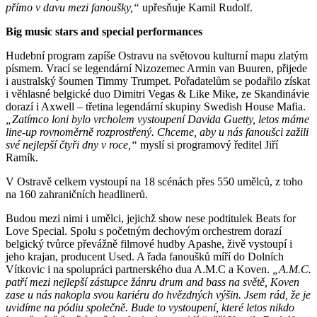
přímo v davu mezi fanoušky,“
upřesňuje Kamil Rudolf.
Big music stars and special performances
Hudební program zapíše Ostravu na světovou kulturní mapu zlatým
písmem. Vrací se legendární Nizozemec Armin van Buuren, přijede
i australský šoumen Timmy Trumpet. Pořadatelům se podařilo získat
i věhlasné belgické duo Dimitri Vegas & Like Mike, ze Skandinávie
dorazí i Axwell – třetina legendární skupiny Swedish House Mafia.
„Zatímco loni bylo vrcholem vystoupení Davida Guetty, letos máme
line-up rovnoměrně rozprostřený. Chceme, aby u nás fanoušci zažili
své nejlepší čtyři dny v roce,“
myslí si programový ředitel Jiří
Ramík.
V Ostravě celkem vystoupí na 18 scénách přes 550 umělců, z toho
na 160 zahraničních headlinerů.
Budou mezi nimi i umělci, jejichž show nese podtitulek Beats for
Love Special. Spolu s početným dechovým orchestrem dorazí
belgický tvůrce převážně filmové hudby Apashe, živě vystoupí i
jeho krajan, producent Used. A řada fanoušků míří do Dolních
Vítkovic i na spolupráci partnerského dua A.M.C a Koven.
„A.M.C.
patří mezi nejlepší zástupce žánru drum and bass na světě, Koven
zase u nás nakopla svou kariéru do hvězdných výšin. Jsem rád, že je
uvidíme na pódiu společně. Bude to vystoupení, které letos nikdo