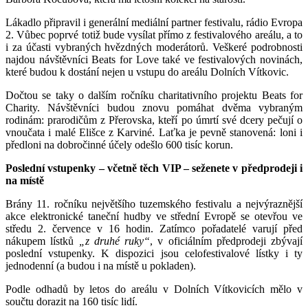
Lákadlo připravil i generální mediální partner festivalu, rádio Evropa
2. Vůbec poprvé totiž bude vysílat přímo z festivalového areálu, a to
i za účasti vybraných hvězdných moderátorů. Veškeré podrobnosti
najdou návštěvníci Beats for Love také ve festivalových novinách,
které budou k dostání nejen u vstupu do areálu Dolních Vítkovic.
Dočtou se taky o dalším ročníku charitativního projektu Beats for
Charity. Návštěvníci budou znovu pomáhat dvěma vybraným
rodinám: prarodičům z Přerovska, kteří po úmrtí své dcery pečují o
vnoučata i malé Elišce z Karviné. Laťka je pevně stanovená: loni i
předloni na dobročinné účely odešlo 600 tisíc korun.
Poslední vstupenky – včetně těch VIP – seženete v předprodeji i
na místě
Brány 11. ročníku největšího tuzemského festivalu a nejvýraznější
akce elektronické taneční hudby ve střední Evropě se otevřou ve
středu 2. července v 16 hodin. Zatímco pořadatelé varují před
nákupem lístků
„z druhé ruky“
, v oficiálním předprodeji zbývají
poslední vstupenky. K dispozici jsou celofestivalové lístky i ty
jednodenní (a budou i na místě u pokladen).
Podle odhadů by letos do areálu v Dolních Vítkovicích mělo v
součtu dorazit na 160 tisíc lidí.