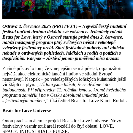
Ostrava 2. července 2025 (PROTEXT) – Největší český hudební
festival načíná druhou dekádu své existence. Jedenáctý ročník
Beats for Love, který v Ostravě startuje právě dnes 2. července,
nabízí našlapaný program plný světových hvězd i velkolepě
vylepšený festivalový areál. Start festivalové puberty ani zdaleka
nebude o otrávených pohledech, hádkách s rodiči a potížích s
dospíváním. Kdepak – zůstává jenom přiměřená míra drzosti.
Známé přísloví o tom, že v nejlepším se má přestat, organizátoři
největší akce elektronické taneční hudby ve střední Evropě
neuznávají. Naopak – po veleúspěšných loňských kulatinách ještě
víc šlápli na plyn.
„Už loni jsme hlásili, že se díváme i do
budoucnosti. Při přípravách 11. ročníku jsme se kromě hvězdného
programu zaměřili i na v Česku absolutně unikátní práci
s festivalovým areálem,“
říká ředitel Beats for Love Kamil Rudolf.
Beats for Love Universe
Onou prací s areálem je projekt Beats for Love Universe. Nový
festivalový vesmír totiž areál rozdělí do čtyř oblastí: LOVE,
SPACE, INDUSTRIAL a PULSE.