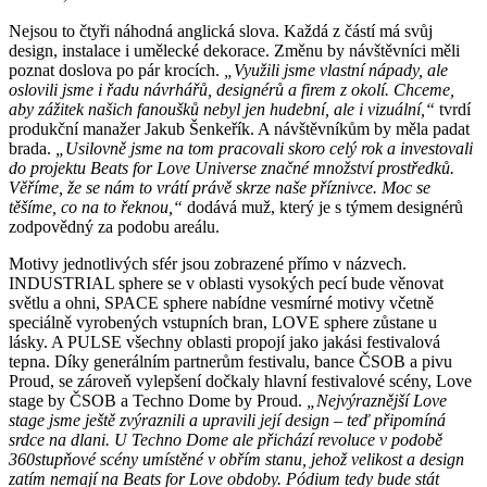
Nejsou to čtyři náhodná anglická slova. Každá z částí má svůj
design, instalace i umělecké dekorace. Změnu by návštěvníci měli
poznat doslova po pár krocích.
„Využili jsme vlastní nápady, ale
oslovili jsme i řadu návrhářů, designérů a firem z okolí. Chceme,
aby zážitek našich fanoušků nebyl jen hudební, ale i vizuální,“
tvrdí
produkční manažer Jakub Šenkeřík. A návštěvníkům by měla padat
brada.
„Usilovně jsme na tom pracovali skoro celý rok a investovali
do projektu Beats for Love Universe značné množství prostředků.
Věříme, že se nám to vrátí právě skrze naše příznivce. Moc se
těšíme, co na to řeknou,“
dodává muž, který je s týmem designérů
zodpovědný za podobu areálu.
Motivy jednotlivých sfér jsou zobrazené přímo v názvech.
INDUSTRIAL sphere se v oblasti vysokých pecí bude věnovat
světlu a ohni, SPACE sphere nabídne vesmírné motivy včetně
speciálně vyrobených vstupních bran, LOVE sphere zůstane u
lásky. A PULSE všechny oblasti propojí jako jakási festivalová
tepna. Díky generálním partnerům festivalu, bance ČSOB a pivu
Proud, se zároveň vylepšení dočkaly hlavní festivalové scény, Love
stage by ČSOB a Techno Dome by Proud.
„Nejvýraznější Love
stage jsme ještě zvýraznili a upravili její design – teď připomíná
srdce na dlani. U Techno Dome ale přichází revoluce v podobě
360stupňové scény umístěné v obřím stanu, jehož velikost a design
zatím nemají na Beats for Love obdoby. Pódium tedy bude stát