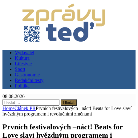
Vydavatel
Kultura
Lifestyle
Sport
Gastronomie
Redakční testy
Politika
08.08.2026
Vyhledávání
Home
Článek PR
Prvních festivalových –náct! Beats for Love slaví
hvězdným programem i revolučními změnami
Prvních festivalových –náct! Beats for
Love slaví hvězdným programem i