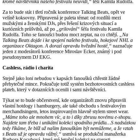
kromě návštěvníků našeho festivalu neuvidí,“
těší Kamila Rudolfa.
Za to bude stát i třetí ročník konference Talking Beats, opět ve
velíně koksovny. Připravená je paleta témat: od rozdílů mezi
mužskými a ženskými DJs, přes řešení krizových situací a
kuriózních průšvihů, až po
„grilování“
šéfa festivalu Kamila
Rudolfa. Toho se fanoušci budou moct zeptat, na co chtějí.
„Na
Talking Beats dojde i ke spojení našeho festivalu, hokejové NHL a
organizace Oktagon. A dorazí opravdu hvězdní hosté,“
naznačuje
jeden z moderátorů konference Miroslav Ecker, známý i pod
pseudonymem DJ EKG.
Cashless, rádio i charita
Stejně jako loni nebudou v kapsách fanoušků chřestit žádné
přebytečné mince. Pokračuje totiž systém bezhotovostních cashless
plateb, který v dotaznících ocenili i sami návštěvníci.
Týkat se to bude občerstvení, kde organizátoři znovu připravili
vlastní hotdogy i hamburgery, ale také obchodu s festivalovým
merchandisingem, letos inspirovaným hlavně stylem street wear.
„Máme toho ale mnohem víc, a to i díky zbrusu novému e-shopu.
Najdete tam třeba i unikátní kolekci spodního prádla…S nadsázkou
tedy říkáme, že blíž už našim fanouškům být nemůžeme, a že vztah
s Beats už je opravdu vážný,“
usmívá se produkční manažerka
Barbora Kocubová, která má letošní kolekci na starosti.