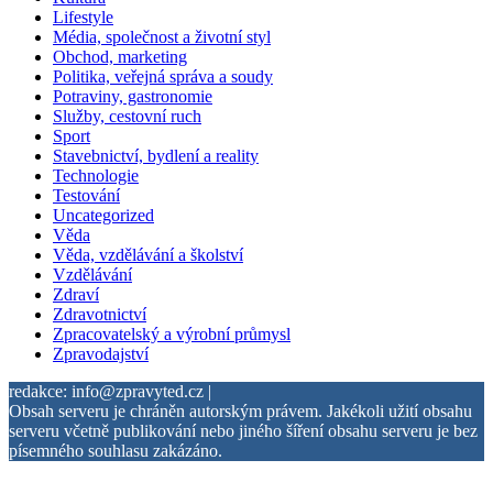
Lifestyle
Média, společnost a životní styl
Obchod, marketing
Politika, veřejná správa a soudy
Potraviny, gastronomie
Služby, cestovní ruch
Sport
Stavebnictví, bydlení a reality
Technologie
Testování
Uncategorized
Věda
Věda, vzdělávání a školství
Vzdělávání
Zdraví
Zdravotnictví
Zpracovatelský a výrobní průmysl
Zpravodajství
redakce: info@zpravyted.cz |
Obsah serveru je chráněn autorským právem. Jakékoli užití obsahu
serveru včetně publikování nebo jiného šíření obsahu serveru je bez
písemného souhlasu zakázáno.