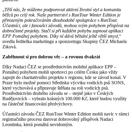
„
Těší nás, že můžeme podporovat aktivní životní styl a komunitu
běžců po celý rok. Naše partnerství s RunTour Winter Edition je
přirozeným pokračováním dlouhodobé spolupráce s RunTour.
Účastníci, ale i fanoušci závodů, mohou svým pohybem přispívat na
dobročinné projekty. Stačí si při každém pohybu zapnout aplikaci
EPP Pomáhej pohybem. Díky ní dává běhání ještě větší smysl,
“
uvedla ředitelka marketingu a sponzoringu Skupiny ČEZ Michaela
Ziková.
Zaběhnout si pro dobrou věc – a rovnou dvakrát
Díky Nadaci ČEZ se prostřednictvím mobilní aplikace EPP –
Pomáhej pohybem mohli sportovci po celém Česku jako vždy
zapojit do charitativního projektu v regionu, kde se závod konal. V
Praze bylo možné pomoci Středisku výcviku vodicích psů SONS,
které vychovává a připravuje štěňata na roli vodicích psů.
Prostřednictvím druhého závodu se – stejně jako v Českých
Budějovicích – vybralo krásných 100.000 Kč, které budou využity
na částečné financování předvýchovy.
Účastníci závodu ČEZ RunTour Winter Edition mohli navíc v rámci
registračního procesu darovat dobrovolný příspěvek Nadaci
Leontinka, která pomáhá nevidomým.