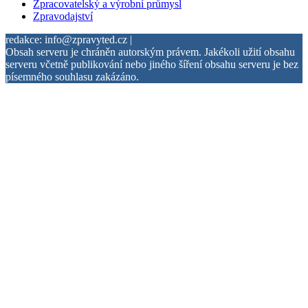
Zpracovatelský a výrobní průmysl
Zpravodajství
redakce: info@zpravyted.cz |
Obsah serveru je chráněn autorským právem. Jakékoli užití obsahu
serveru včetně publikování nebo jiného šíření obsahu serveru je bez
písemného souhlasu zakázáno.