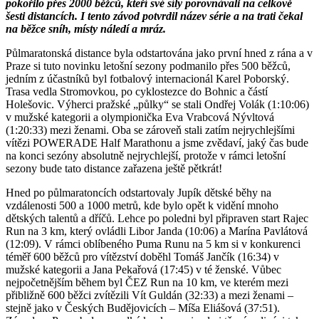
pokořilo přes 2000 běžců, kteří své síly porovnávali na celkově
šesti distancích. I tento závod potvrdil název série a na trati čekal
na běžce sníh, místy náledí a mráz.
Půlmaratonská distance byla odstartována jako první hned z rána a v
Praze si tuto novinku letošní sezony podmanilo přes 500 běžců,
jedním z účastníků byl fotbalový internacionál Karel Poborský.
Trasa vedla Stromovkou, po cyklostezce do Bohnic a částí
Holešovic. Výherci pražské „půlky“ se stali Ondřej Volák (1:10:06)
v mužské kategorii a olympionička Eva Vrabcová Nývltová
(1:20:33) mezi ženami. Oba se zároveň stali zatím nejrychlejšími
vítězi POWERADE Half Marathonu a jsme zvědaví, jaký čas bude
na konci sezóny absolutně nejrychlejší, protože v rámci letošní
sezony bude tato distance zařazena ještě pětkrát!
Hned po půlmaratoncích odstartovaly Jupík dětské běhy na
vzdálenosti 500 a 1000 metrů, kde bylo opět k vidění mnoho
dětských talentů a dříčů. Lehce po poledni byl připraven start Rajec
Run na 3 km, který ovládli Libor Janda (10:06) a Marína Pavlátová
(12:09). V rámci oblíbeného Puma Runu na 5 km si v konkurenci
téměř 600 běžců pro vítězství doběhl Tomáš Jančík (16:34) v
mužské kategorii a Jana Pekařová (17:45) v té ženské. Vůbec
nejpočetnějším během byl ČEZ Run na 10 km, ve kterém mezi
přibližně 600 běžci zvítězili Vít Guldán (32:33) a mezi ženami –
stejně jako v Českých Budějovicích – Míša Eliášová (37:51).