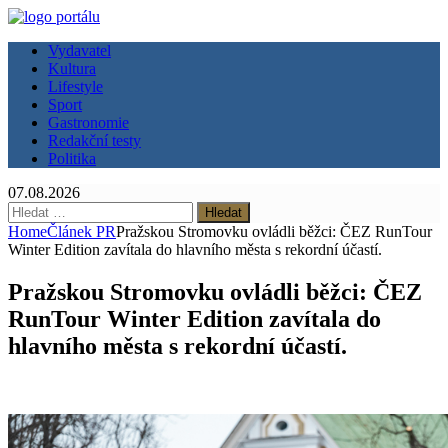
Vydavatel
Kultura
Lifestyle
Sport
Gastronomie
Redakční testy
Politika
07.08.2026
Vyhledávání
Home
Článek PR
Pražskou Stromovku ovládli běžci: ČEZ RunTour
Winter Edition zavítala do hlavního města s rekordní účastí.
Pražskou Stromovku ovládli běžci: ČEZ
RunTour Winter Edition zavítala do
hlavního města s rekordní účastí.