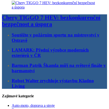
Chery TIGGO 7 HEV: bezkonkurenční
bezpečnost a úspora
Soutěžte v požárním sportu na mistrovství v
Ostravě
LAMARK: Přední výrobce moderních
exteriérů v ČR
Barman Patrik Škamla míří na světové finále v
barmanství
Robot Walter zrychluje výstavbu Kladno
Living
Zajímavé kategorie
Auto-moto, doprava a stroje