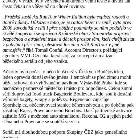
Závody v Praze byly ve velké konkurenci velmi těsné a diváci tak
často čekali na vítěze až do cílové rovinky.
„
Pražská zastávka RunTour Winter Edition byla explozí radosti a
dobré nálady. Důkazem toho, že je radost běžet i v zimě, bylo přes
2000 závodníků v cíli! I přes obtížné podmínky se nám podařilo ve
skvělé kooperaci se správou Královské obory Stromovka připravit
bezpečnou a atraktivní trasu a dát tak prostor těm, kteří chtějí zůstat
v pohybu i přes zimu, otestovat formu a zažít RunTour v jiné
atmosféře
,“ říká Tomáš Coufal, Account Director z pořádající
agentury VML Czechia, která stojí za koncepcí a realizací
běžeckého seriálu od jeho vzniku.
Ačkoliv bylo počasí o něco lepší než v Českých Budějovicích,
leden opravdu dostál svého jména. I tentokrát se před zimou mohli
běžci schovat do vyhřívaného pavilonu Výstaviště Praha, kde se
nacházelo partnerské městečko i místo pro odpočinek. Celou zimní
sérii doprovází food truck Bageterie Boulevard, kde jsou k dostání
výborné bagety, wrapy a polévky. Regeneraci zajišťuje
Sporthelp.cz, občerstvovací stanice během závodu a po doběhu pak
zásobují Rajec, Powerade nebo Bombus. Další partnerské aktivace
zajistilo MG s možností auto simulátoru, Rexona, O2 a jejich padel
stěna nebo Powerade se soutěží ve visu.
Seriál má dlouhodobou podporu Skupiny ČEZ jako generálního
partnera.