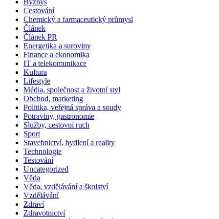
Byznys
Cestování
Chemický a farmaceutický průmysl
Článek
Článek PR
Energetika a suroviny
Finance a ekonomika
IT a telekomunikace
Kultura
Lifestyle
Média, společnost a životní styl
Obchod, marketing
Politika, veřejná správa a soudy
Potraviny, gastronomie
Služby, cestovní ruch
Sport
Stavebnictví, bydlení a reality
Technologie
Testování
Uncategorized
Věda
Věda, vzdělávání a školství
Vzdělávání
Zdraví
Zdravotnictví