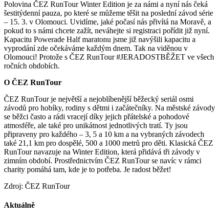
Polovina ČEZ RunTour Winter Edition je za námi a nyní nás čeká
šestitýdenní pauza, po které se můžeme těšit na poslední závod série
– 15. 3. v Olomouci. Uvidíme, jaké počasí nás přivítá na Moravě, a
pokud to s námi chcete zažít, neváhejte si registraci pořídit již nyní.
Kapacitu Powerade Half maratonu jsme již navýšili kapacitu a
vyprodání zde očekáváme každým dnem. Tak na viděnou v
Olomouci! Protože s ČEZ RunTour #JERADOSTBĚŽET ve všech
ročních obdobích.
O ČEZ RunTour
ČEZ RunTour je největší a nejoblíbenější běžecký seriál osmi
závodů pro hobíky, rodiny s dětmi i začátečníky. Na městské závody
se běžci často a rádi vracejí díky jejich přátelské a pohodové
atmosféře, ale také pro unikátnost jednotlivých tratí. Ty jsou
připraveny pro každého – 3, 5 a 10 km a na vybraných závodech
také 21,1 km pro dospělé, 500 a 1000 metrů pro děti. Klasická ČEZ
RunTour navazuje na Winter Edition, která přidává tři závody v
zimním období. Prostřednictvím ČEZ RunTour se navíc v rámci
charity pomáhá tam, kde je to potřeba. Je radost běžet!
Zdroj: ČEZ RunTour
Aktuálně