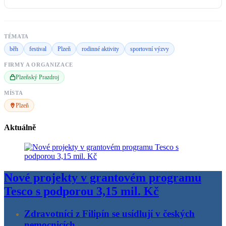
TÉMATA
běh
festival
Plzeň
rodinné aktivity
sportovní výzvy
FIRMY A ORGANIZACE
Plzeňský Prazdroj
MÍSTA
Plzeň
Aktuálně
Nové projekty v grantovém programu
Tesco s podporou 3,15 mil. Kč
Zdravotníci z Filipín se usídlují v českých
nemocnicích