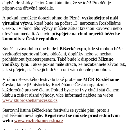
chybět do sbírky. Je totiž unikátní tím, že se točí! Pro děti je
připravena dřevěná medaile.
A pokud nemůžete dorazit přímo do Plzně,
vyzkoušejte si naši
virtuální výzvu
, která bude na počest 13. narozenin Rozběháme
Česko. I v rámci této výzvy můžete získat krásnou kovovou nebo
dřevěnou medaili. A navíc
přispějete na chod největší běžecké
komunity v České republice.
Součástí závodního dne bude i
Běžecké expo
, kde si mohou běžci
vyzkoušet sportovní boty, oblečení, doplňky nebo se nechat
prohlédnout fyzioterapeutem. Také bude k dispozici
Mizuno
vodičský tým
. Takže pokud máte strach, že nezaběhnete závod tak,
jak si přejete, stačí se jich držet a oni vám do cíle pomohou.
V rámci Běžeckého festivalu také proběhne
MČR Rozběháme
Česko
, které již historicky Rozběháme Česko organizuje
každoročně pro své členy. Pokud byste se i vy chtěli stát členem
klubu a získat různé výhody, více informací najdete na webu
www.klubrozbehamecesko.cz
.
Startovní listina Běžeckého festivalu se rychle plní, proto s
přihlášením neváhejte.
Registrovat se můžete prostřednictvím
webu
www.rozbehamecesko.cz