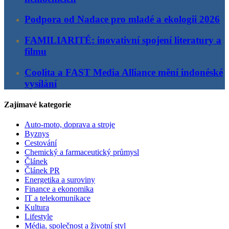
Podpora od Nadace pro mladé a ekologii 2026
FAMILIARITÉ: inovativní spojení literatury a
filmu
Coolita a FAST Media Alliance mění indonéské
vysílání
Zajímavé kategorie
Auto-moto, doprava a stroje
Byznys
Cestování
Chemický a farmaceutický průmysl
Článek
Článek PR
Energetika a suroviny
Finance a ekonomika
IT a telekomunikace
Kultura
Lifestyle
Média, společnost a životní styl