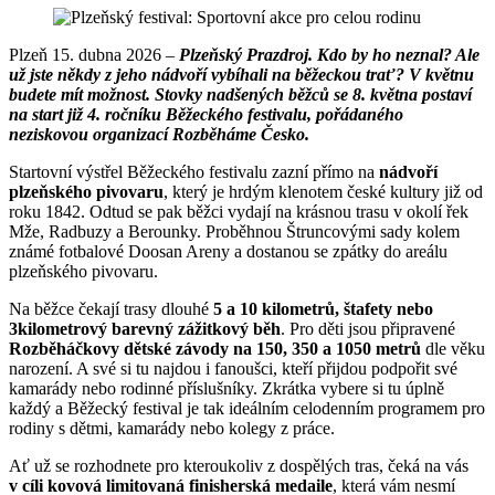
Plzeň 15. dubna 2026 –
Plzeňský Prazdroj. Kdo by ho neznal? Ale
už jste někdy z jeho nádvoří vybíhali na běžeckou trať? V květnu
budete mít možnost. Stovky nadšených běžců se 8. května postaví
na start již 4. ročníku Běžeckého festivalu, pořádaného
neziskovou organizací Rozběháme Česko.
Startovní výstřel Běžeckého festivalu zazní přímo na
nádvoří
plzeňského pivovaru
, který je hrdým klenotem české kultury již od
roku 1842. Odtud se pak běžci vydají na krásnou trasu v okolí řek
Mže, Radbuzy a Berounky. Proběhnou Štruncovými sady kolem
známé fotbalové Doosan Areny a dostanou se zpátky do areálu
plzeňského pivovaru.
Na běžce čekají trasy dlouhé
5 a 10 kilometrů, štafety nebo
3kilometrový barevný zážitkový běh
. Pro děti jsou připravené
Rozběháčkovy dětské závody na 150, 350 a 1050 metrů
dle věku
narození. A své si tu najdou i fanoušci, kteří přijdou podpořit své
kamarády nebo rodinné příslušníky. Zkrátka vybere si tu úplně
každý a Běžecký festival je tak ideálním celodenním programem pro
rodiny s dětmi, kamarády nebo kolegy z práce.
Ať už se rozhodnete pro kteroukoliv z dospělých tras, čeká na vás
v cíli kovová limitovaná finisherská medaile
, která vám nesmí