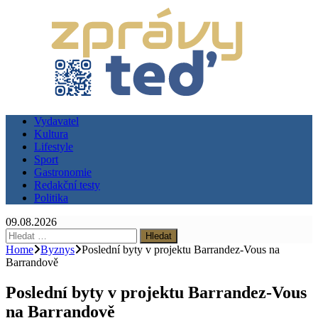
Vydavatel
Kultura
Lifestyle
Sport
Gastronomie
Redakční testy
Politika
09.08.2026
Vyhledávání
Home
Byznys
Poslední byty v projektu Barrandez-Vous na
Barrandově
Poslední byty v projektu Barrandez-Vous
na Barrandově