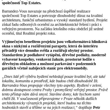
společnosti Top Estates.
Barrandez-Vous navazuje na předchozí úspěšné realizace
společnosti Top Estates a potvrzuje dlouhodobý důraz na kvalitní
architekturu, funkční urbanismus a vysoký standard bydlení. Projekt
získal řadu odborných ocenění za architektonické řešení i práci s
veřejným prostorem. Na začátku letošního roku obdržel již sedmé
ocenění, titul Realitní projekt roku.
Výjimečným benefitem projektu jsou velkoformátová hliníková
okna s nízkými a rozšířenými parapety, která do interiéru
přivádějí více denního světla a rozšiřují obytný prostor.
Standardem je podlahové vytápění, dřevěné podlahy, moderně
vybavené koupelny, venkovní žaluzie, prostorné lodžie s
dřevěným obkladem a možnost parkování v podzemních
garážích včetně nabíjecích stanic pro elektromobily.
„Dnes lidé při výběru bydlení nehledají pouze kvalitní byt, ale také
lokalitu, komunitu a prostředí, kde budou chtít dlouhodobě žít.
Barrandez-Vous propojuje všechny tyto aspekty. Bydlení v zeleni,
dobrou dostupnost centra Prahy i promyšlený veřejný prostor. Právě
tento přístup nám dává smysl. Stavíme domy, kde bychom sami
chtěli žít. V současnosti připravujeme v Praze několik dalších
architektonicky výrazných projektů, které budou na těchto
hodnotách stavět a těšíme se na jejich realizaci,“
doplňuje
Petr