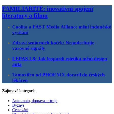
FAMILIARITÉ: inovativní spojení
literatury a filmu
Coolita a FAST Media Alliance mění indonéské
vysílání
Zdraví seniorních koček: Nepodceňujte
varovné signály
LEPAS L8: Jak leopardí estetika mění design
auta
Tamoxifen od PHOENIX dorazil do českých
lékáren
Zajímavé kategorie
Auto-moto, doprava a stroje
Byznys
Cestování