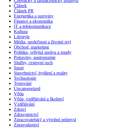
Chemický a farmaceutický průmysl
Článek
Článek PR
Energetika a suroviny
Finance a ekonomika
IT a telekomunikace
Kultura
Lifestyle
Média, společnost a životní styl
Obchod, marketing
Politika, veřejná správa a soudy
Potraviny, gastronomie
Služby, cestovní ruch
Sport
Stavebnictví, bydlení a reality
Technologie
Testování
Uncategorized
Věda
Věda, vzdělávání a školství
Vzdělávání
Zdraví
Zdravotnictví
Zpracovatelský a výrobní průmysl
Zpravodajství