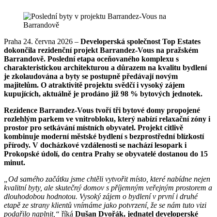
Praha 24. června 2026 –
Developerská společnost Top Estates
dokončila rezidenční projekt Barrandez-Vous na pražském
Barrandově. Poslední etapa oceňovaného komplexu s
charakteristickou architekturou a důrazem na kvalitu bydlení
je zkolaudována a byty se postupně předávají novým
majitelům. O atraktivitě projektu svědčí i vysoký zájem
kupujících, aktuálně je prodáno již 98 % bytových jednotek.
Rezidence Barrandez-Vous tvoří tři bytové domy propojené
rozlehlým parkem ve vnitrobloku, který nabízí relaxační zóny i
prostor pro setkávání místních obyvatel. Projekt citlivě
kombinuje moderní městské bydlení s bezprostřední blízkostí
přírody. V docházkové vzdálenosti se nachází lesopark i
Prokopské údolí, do centra Prahy se obyvatelé dostanou do 15
minut.
„Od samého začátku jsme chtěli vytvořit místo, které nabídne nejen
kvalitní byty, ale skutečný domov s příjemným veřejným prostorem a
dlouhodobou hodnotou. Vysoký zájem o bydlení v první i druhé
etapě ze strany klientů vnímáme jako potvrzení, že se nám tuto vizi
podařilo naplnit,“
říká
Dušan Dvořák, jednatel developerské