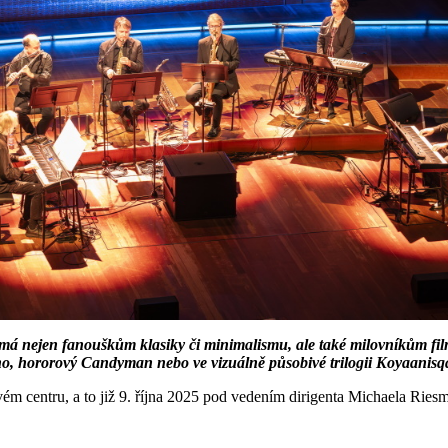
 nejen fanouškům klasiky či minimalismu, ale také milovníkům filmu
, hororový Candyman nebo ve vizuálně působivé trilogii Koyaanisqa
 centru, a to již 9. října 2025 pod vedením dirigenta Michaela Ries