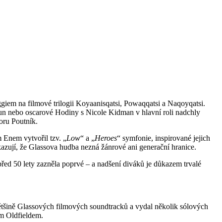
giem na filmové trilogii Koyaanisqatsi, Powaqqatsi a Naqoyqatsi.
n nebo oscarové Hodiny s Nicole Kidman v hlavní roli nadchly
oru Poutník.
 Enem vytvořil tzv. „
Low
“ a „
Heroes
“ symfonie, inspirované jejich
ují, že Glassova hudba nezná žánrové ani generační hranice.
řed 50 lety zazněla poprvé – a nadšení diváků je důkazem trvalé
 většině Glassových filmových soundtracků a vydal několik sólových
m Oldfieldem.