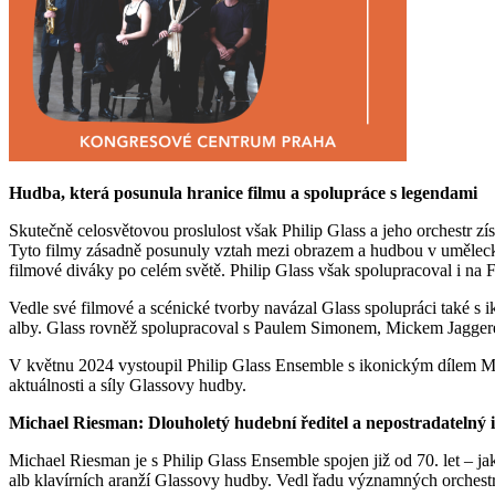
Hudba, která posunula hranice filmu a spolupráce s legendami
Skutečně celosvětovou proslulost však Philip Glass a jeho orchestr 
Tyto filmy zásadně posunuly vztah mezi obrazem a hudbou v uměleck
filmové diváky po celém světě. Philip Glass však spolupracoval i na
Vedle své filmové a scénické tvorby navázal Glass spolupráci také 
alby. Glass rovněž spolupracoval s Paulem Simonem, Mickem Jagger
V květnu 2024 vystoupil Philip Glass Ensemble s ikonickým dílem Mus
aktuálnosti a síly Glassovy hudby.
Michael Riesman: Dlouholetý hudební ředitel a nepostradatelný 
Michael Riesman je s Philip Glass Ensemble spojen již od 70. let – j
alb klavírních aranží Glassovy hudby. Vedl řadu významných orche