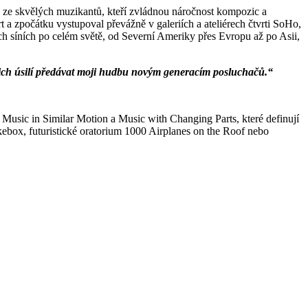
é ze skvělých muzikantů, kteří zvládnou náročnost kompozic a
a zpočátku vystupoval převážně v galeriích a ateliérech čtvrti SoHo,
ch síních po celém světě, od Severní Ameriky přes Evropu až po Asii,
ejich úsilí předávat moji hudbu novým generacím posluchačů.“
 Music in Similar Motion a Music with Changing Parts, které definují
ebox, futuristické oratorium 1000 Airplanes on the Roof nebo