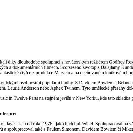
získali díky dlouhodobé spolupráci s novátorským režisérem Godfrey Reg
ých a dokumentárních filmech. Scorseseho životopis Dalajlamy Kundu
 Fantastické čtyřce z produkce Marvelu a na oceňovaném loutkovém hor
s ikonickými osobnostmi populární hudby. S Davidem Bowiem a Brianem
em, Laurie Anderson nebo Aphex Twinem. Tyto umělecké přesahy dokaz
ic in Twelve Parts na stejném jevišti v New Yorku, kde tato skladba p
interpret
ako klávesista a od roku 1976 i jako hudební ředitel. Spolupracoval na
strů a spolupracoval také s Paulem Simonem, Davidem Bowiem či Mike