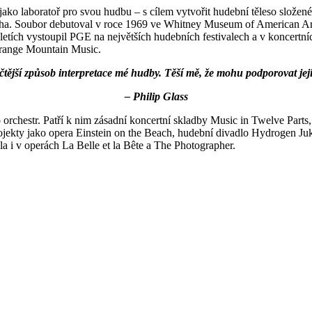
jako laboratoř pro svou hudbu – s cílem vytvořit hudební těleso složen
cha. Soubor debutoval v roce 1969 ve Whitney Museum of American Art 
letích vystoupil PGE na největších hudebních festivalech a v koncertní
Orange Mountain Music.
čtější způsob interpretace mé hudby. Těší mě, že mohu podporovat j
– Philip Glass
orchestr. Patří k nim zásadní koncertní skladby Music in Twelve Parts,
ojekty jako opera Einstein on the Beach, hudební divadlo Hydrogen Juk
a i v operách La Belle et la Bête a The Photographer.