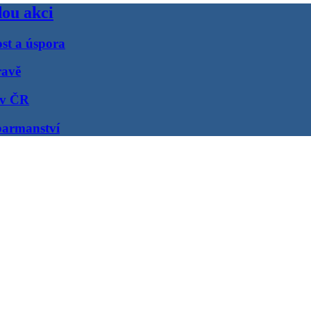
dou akci
st a úspora
ravě
 v ČR
barmanství