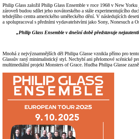
Philip Glass založil Philip Glass Ensemble v roce 1968 v New Yorku 
zároveň budou sdílet jeho novátorského a stále experimentujícího du
tehdejšího centra amerického uměleckého dění. V následujících deseti
a spolupracoval s předními vydavatelstvími jako Sony, Nonesuch a 
„Philip Glass Ensemble v dnešní době představuje nejautenti
Mnohá z nejvýznamnějších děl Philipa Glasse vznikla přímo pro tento 
Glassův raný minimalistický styl. Nechybí ani přelomové scénické pr
multimediální projekt Monsters of Grace. Hudba Philipa Glasse zazněl