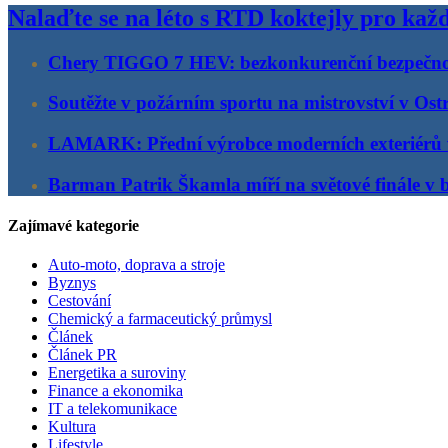
Nalaďte se na léto s RTD koktejly pro kaž
Chery TIGGO 7 HEV: bezkonkurenční bezpečno
Soutěžte v požárním sportu na mistrovství v Ost
LAMARK: Přední výrobce moderních exteriérů
Barman Patrik Škamla míří na světové finále v 
Zajímavé kategorie
Auto-moto, doprava a stroje
Byznys
Cestování
Chemický a farmaceutický průmysl
Článek
Článek PR
Energetika a suroviny
Finance a ekonomika
IT a telekomunikace
Kultura
Lifestyle