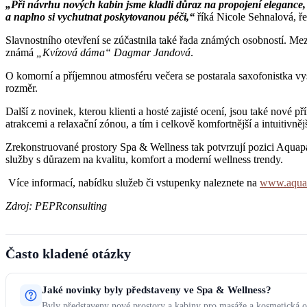
„Při návrhu nových kabin jsme kladli důraz na propojení elegance, 
a naplno si vychutnat poskytovanou péči,“
říká Nicole Sehnalová, ře
Slavnostního otevření se zúčastnila také řada známých osobností. M
známá
„Kvízová dáma“ Dagmar Jandová
.
O komorní a příjemnou atmosféru večera se postarala saxofonistka v
rozměr.
Další z novinek, kterou klienti a hosté zajisté ocení, jsou také nov
atrakcemi a relaxační zónou, a tím i celkově komfortnější a intuitivněj
Zrekonstruované prostory Spa & Wellness tak potvrzují pozici Aquapal
služby s důrazem na kvalitu, komfort a moderní wellness trendy.
Více informací, nabídku služeb či vstupenky naleznete na
www.aquap
Zdroj: PEPRconsulting
Často kladené otázky
Jaké novinky byly představeny ve Spa & Wellness?
Byly představeny nové prostory a kabiny pro masáže a kosmetická oš