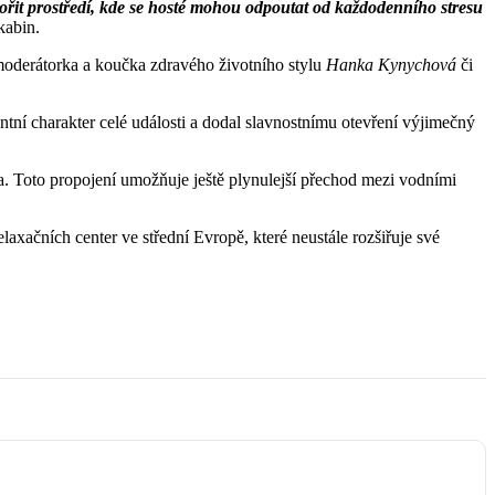
ořit prostředí, kde se hosté mohou odpoutat od každodenního stresu
kabin.
 moderátorka a koučka zdravého životního stylu
Hanka Kynychová
či
antní charakter celé události a dodal slavnostnímu otevření výjimečný
ha. Toto propojení umožňuje ještě plynulejší přechod mezi vodními
axačních center ve střední Evropě, které neustále rozšiřuje své