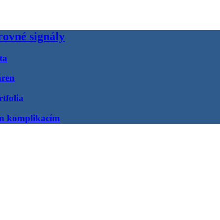
rovné signály
ta
áren
tfolia
ím komplikacím