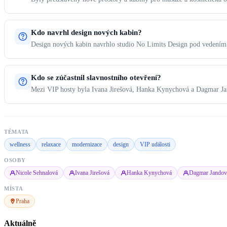
Kdo navrhl design nových kabin?
Design nových kabin navrhlo studio No Limits Design pod vedením
Kdo se zúčastnil slavnostního otevření?
Mezi VIP hosty byla Ivana Jirešová, Hanka Kynychová a Dagmar J
TÉMATA
wellness
relaxace
modernizace
design
VIP události
OSOBY
Nicole Sehnalová
Ivana Jirešová
Hanka Kynychová
Dagmar Jandov
MÍSTA
Praha
Aktuálně