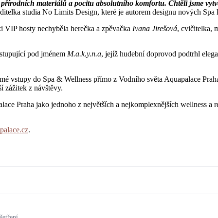
přírodních materiálů a pocitu absolutního komfortu. Chtěli jsme vytv
ditelka studia No Limits Design, které je autorem designu nových Spa 
ezi VIP hosty nechyběla herečka a zpěvačka
Ivana Jirešová
, cvičitelka,
ystupující pod jménem
M.a.k.y.n.a
, jejíž hudební doprovod podtrhl eleg
é přímé vstupy do Spa & Wellness přímo z Vodního světa Aquapalace Pra
ší zážitek z návštěvy.
ace Praha jako jednoho z největších a nejkomplexnějších wellness a rel
alace.cz
.
etření.