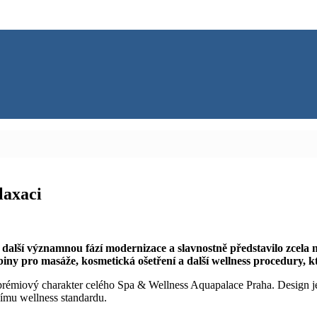
laxaci
alší významnou fází modernizace a slavnostně představilo zcela no
iny pro masáže, kosmetická ošetření a další wellness procedury, kt
 prémiový charakter celého Spa & Wellness Aquapalace Praha. Design j
šímu wellness standardu.