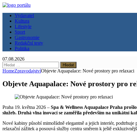
Vydavatel
Kultura
Lifestyle
Sport
Gastronomie
Redakční testy
Politika
07.08.2026
Vyhledávání
Home
Zpravodajství
Objevte Aquapalace: Nové prostory pro relaxaci
Objevte Aquapalace: Nové prostory pro re
Praha 19. května 2026 –
Spa & Wellness Aquapalace Praha prošlo d
služeb. Druhá vlna inovací se zaměřila především na unikátní kab
Nové kabiny působí mimořádně elegantně a jejich interiér, podtrhuje
relaxační zážitek a posouvá služby centra směrem k ještě exkluzivněj