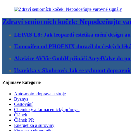
Zdraví seniorních koček: Nepodceňujte va
LEPAS L8: Jak leopardí estetika mění design au
Tamoxifen od PHOENIX dorazil do českých lék
Akvizice AVVie GmbH přináší AngelValve do por
Uzavírka v Skuhrově: Jak se vyhnout dopravn
Zajímavé kategorie
Auto-moto, doprava a stroje
Byznys
Cestování
Chemický a farmaceutický průmysl
Článek
Článek PR
Energetika a suroviny
Finance a ekonomika