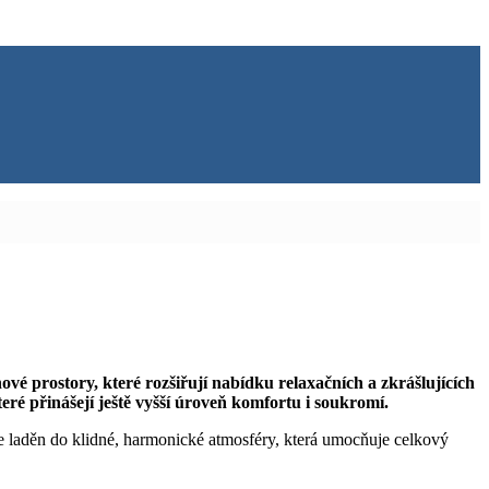
vé prostory, které rozšiřují nabídku relaxačních a zkrášlujících
eré přinášejí ještě vyšší úroveň komfortu i soukromí.
e laděn do klidné, harmonické atmosféry, která umocňuje celkový