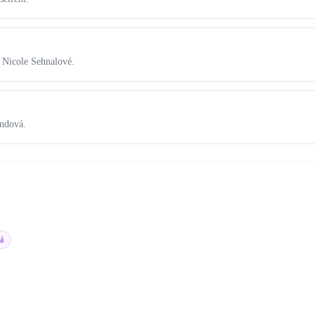
 Nicole Sehnalové.
andová.
á