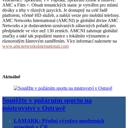
AMC a Film +. Obsah tematických stanic je vytvářen pro místní
diváky a trhy v různých jazycích. Je dostupný na celé řadě
platforem, včetně HD služeb, a nabízí verze pro mobilní telefony.
AMC Networks International (AMCNI) je globální divize AMC
Networks a je dodavatelem uznávaných zábavných pořadů pro
předplatitele ve více než 130 zemích. AMCNI zahrnuje globální
značky a také tak populární stanice s lokálním významem a
různorodým žánrovým zaměřením. Více informací naleznete na
www.amcnetworksinternational.com
Aktuálně
Soutěžte v požárním sportu na
mistrovství v Ostravě
LAMARK: Přední výrobce moderních
exteriérů v ČR