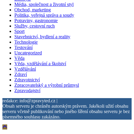
Média, společnost a životní styl
Obchod, marketing
Politika, veřejná správa a soudy
Potraviny, gastronomie
Služby, cestovní ruch
Sport
Stavebnictví, bydlení a reality
Technologie
Testování
Uncategorized
Věda
Věda, vzdělávání a školství
Vzdělávání
Zdraví
Zdravotnictví
Zpracovatelský a výrobní průmysl
Zpravodajství
redakce: info@zpravyted.cz |
Obsah serveru je chráněn autorským právem. Jakékoli užití obsahu
serveru včetně publikování nebo jiného šíření obsahu serveru je bez
písemného souhlasu zakázáno.