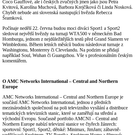
Coco Gauffové, ale i českých zvučných jmen jako jsou Petra
Kvitová, Karolína Muchová, Barbora Krejčíková či Linda Nosková.
Chybět nebude ani slovenská nastupující hvězda Rebecca
Šramková.
Počínaje nedělí 22. června budou moci diváci Sport1 a Sport2
sledovat největší hvězdy na turnaji WTA500 v německém Bad
Homburgu, jednom z nejdůležitějších testů před Grand Slamem ve
Wimbledonu. Během letních měsíců budou následovat turnaje z
Washingtonu, Monterrey či Clevelandu. Na podzim se přidají
například Soul, Wuhan či Guangzhou. Vše s profesionálním českým
komentářem.
O AMC Networks International – Central and Northern
Europe
AMC Networks International – Central and Northern Europe je
součástí AMC Networks International, jednou z předních
mezinárodních společností na poli televizního vysílání a distribuce
tematických televizních stanic, které se zaměřují na střední a
východní Evropu. Současně portfolio AMCNI – Central and
Northern Europe nabízí televizní stanice ve čtyřech žánrech:
sportovní: Sport1, Sport2, dětské: Minimax, JimJam; zábavně-
vzdělávací: Spektrum, TV Paprika, Spektrum Home a filmové: