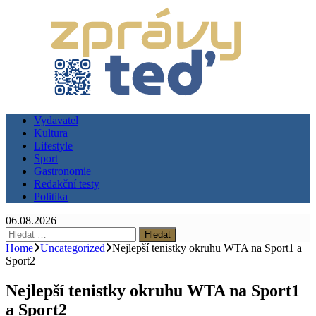
Vydavatel
Kultura
Lifestyle
Sport
Gastronomie
Redakční testy
Politika
06.08.2026
Vyhledávání
Home
Uncategorized
Nejlepší tenistky okruhu WTA na Sport1 a
Sport2
Nejlepší tenistky okruhu WTA na Sport1
a Sport2