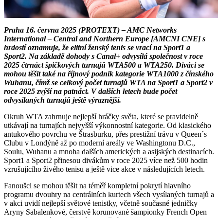
Praha 16. června 2025 (PROTEXT) – AMC Networks
International – Central and Northern Europe [AMCNI CNE] s
hrdostí oznamuje, že elitní ženský tenis se vrací na Sport1 a
Sport2. Na základě dohody s Canal+ odvysílá společnost v roce
2025 čtrnáct špičkových turnajů WTA500 a WTA250. Diváci se
mohou těšit také na říjnový podnik kategorie WTA1000 z čínského
Wuhanu, čímž se celkový počet turnajů WTA na Sport1 a Sport2 v
roce 2025 zvýší na patnáct. V dalších letech bude počet
odvysílaných turnajů ještě výraznější.
Okruh WTA zahrnuje nejlepší hráčky světa, které se pravidelně
utkávají na turnajích nejvyšší výkonnostní kategorie. Od klasického
antukového povrchu ve Štrasburku, přes prestižní trávu v Queen´s
Clubu v Londýně až po moderní areály ve Washingtonu D.C.,
Soulu, Wuhanu a mnoha dalších amerických a asijských destinacích.
Sport1 a Sport2 přinesou divákům v roce 2025 více než 500 hodin
vzrušujícího živého tenisu a ještě vice akce v následujících letech.
Fanoušci se mohou těšit na téměř kompletní pokrytí hlavního
programu dvouhry na centrálních kurtech všech vysílaných turnajů a
v akci uvidí nejlepší světové tenistky, včetně současné jedničky
Aryny Sabalenkové, čerstvě korunované šampionky French Open