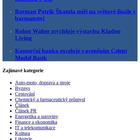
Barman Patrik Škamla míří na světové finále v
barmanství
Robot Walter zrychluje výstavbu Kladno
Living
Komerční banka exceluje s oceněním Celent
Model Bank
Zajímavé kategorie
Auto-moto, doprava a stroje
Byznys
Cestování
Chemický a farmaceutický průmysl
Článek
Článek PR
Energetika a suroviny
Finance a ekonomika
IT a telekomunikace
Kultura
Lifestyle