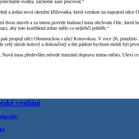
vynecháme svátky, začneme zase pracovat.“
ektů a jedna nová okružní křižovatka, která vznikne na napojení ulice
dvou staveb a za mnou povede budoucí trasa obchvatu Otic, která bude i
ci, aby toto konfliktní místo mělo co nejlehčí průběh.“
 pak propojí ulici Olomouckou s ulicí Krnovskou. V roce 26, potažmo 2
 celý okruh hotový a dokončený a tím pádem bychom mohli být první 
 Nová trasa především odvede tranzitní dopravu mimo město. Uleví cen
éské vysílání
signály
ta