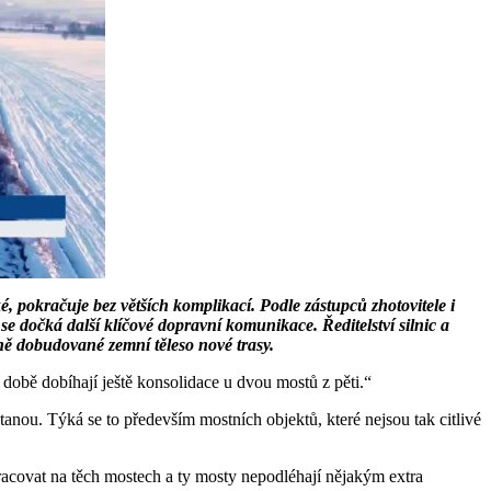
 pokračuje bez větších komplikací. Podle zástupců zhotovitele i
e dočká další klíčové dopravní komunikace. Ředitelství silnic a
tně dobudované zemní těleso nové trasy.
době dobíhají ještě konsolidace u dvou mostů z pěti.“
tanou. Týká se to především mostních objektů, které nejsou tak citlivé
racovat na těch mostech a ty mosty nepodléhají nějakým extra