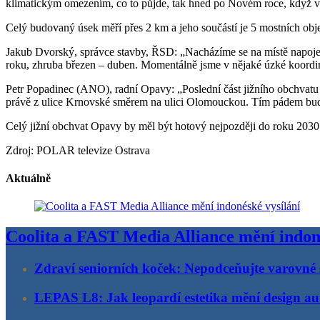
klimatickým omezením, co to půjde, tak hned po Novém roce, když 
Celý budovaný úsek měří přes 2 km a jeho součástí je 5 mostních obj
Jakub Dvorský, správce stavby, ŘSD: „Nacházíme se na místě napojení 
roku, zhruba březen – duben. Momentálně jsme v nějaké úzké koordina
Petr Popadinec (ANO), radní Opavy: „Poslední část jižního obchvatu
právě z ulice Krnovské směrem na ulici Olomouckou. Tím pádem bude
Celý jižní obchvat Opavy by měl být hotový nejpozději do roku 2030.
Zdroj: POLAR televize Ostrava
Aktuálně
Coolita a FAST Media Alliance mění indon
Zdraví seniorních koček: Nepodceňujte varovné 
LEPAS L8: Jak leopardí estetika mění design au