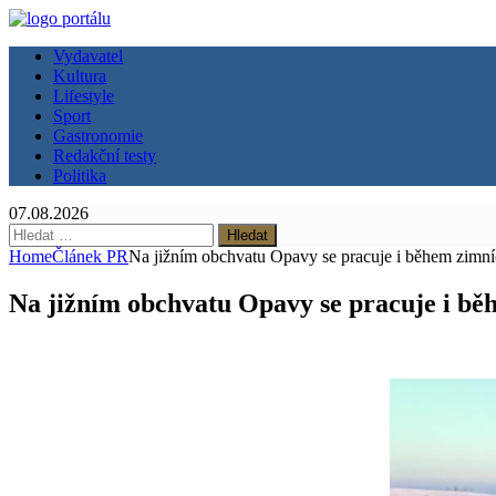
Vydavatel
Kultura
Lifestyle
Sport
Gastronomie
Redakční testy
Politika
07.08.2026
Vyhledávání
Home
Článek PR
Na jižním obchvatu Opavy se pracuje i během zimn
Na jižním obchvatu Opavy se pracuje i bě