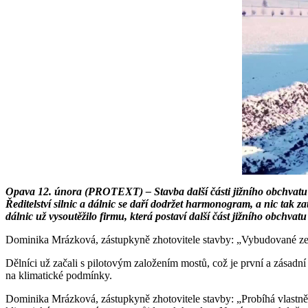
Opava 12. února (PROTEXT) – Stavba další části jižního obchvatu Op
Ředitelství silnic a dálnic se daří dodržet harmonogram, a nic tak 
dálnic už vysoutěžilo firmu, která postaví další část jižního obchva
Dominika Mrázková, zástupkyně zhotovitele stavby: „Vybudované zemní
Dělníci už začali s pilotovým založením mostů, což je první a zásadní
na klimatické podmínky.
Dominika Mrázková, zástupkyně zhotovitele stavby: „Probíhá vlastně 