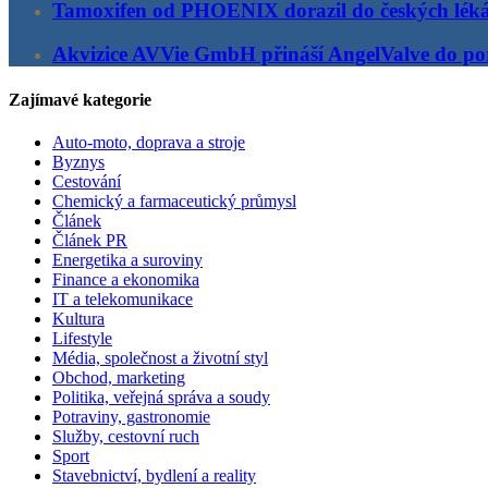
Tamoxifen od PHOENIX dorazil do českých lék
Akvizice AVVie GmbH přináší AngelValve do por
Zajímavé kategorie
Auto-moto, doprava a stroje
Byznys
Cestování
Chemický a farmaceutický průmysl
Článek
Článek PR
Energetika a suroviny
Finance a ekonomika
IT a telekomunikace
Kultura
Lifestyle
Média, společnost a životní styl
Obchod, marketing
Politika, veřejná správa a soudy
Potraviny, gastronomie
Služby, cestovní ruch
Sport
Stavebnictví, bydlení a reality