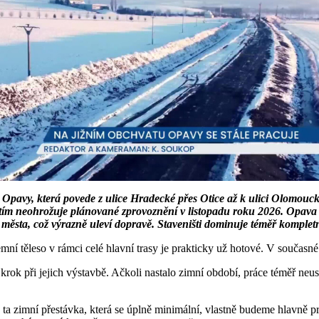
avy, která povede z ulice Hradecké přes Otice až k ulici Olomoucké,
zatím neohrožuje plánované zprovoznění v listopadu roku 2026. Opava s
tu města, což výrazně uleví dopravě. Staveništi dominuje téměř komple
 těleso v rámci celé hlavní trasy je prakticky už hotové. V současné 
 krok při jejich výstavbě. Ačkoli nastalo zimní období, práce téměř neus
ta zimní přestávka, která se úplně minimální, vlastně budeme hlavně p