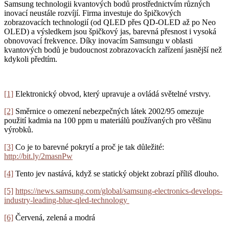
Samsung technologii kvantových bodů prostřednictvím různých
inovací neustále rozvíjí. Firma investuje do špičkových
zobrazovacích technologií (od QLED přes QD-OLED až po Neo
OLED) a výsledkem jsou špičkový jas, barevná přesnost i vysoká
obnovovací frekvence. Díky inovacím Samsungu v oblasti
kvantových bodů je budoucnost zobrazovacích zařízení jasnější než
kdykoli předtím.
[1]
Elektronický obvod, který upravuje a ovládá světelné vrstvy.
[2]
Směrnice o omezení nebezpečných látek 2002/95 omezuje
použití kadmia na 100 ppm u materiálů používaných pro většinu
výrobků.
[3]
Co je to barevné pokrytí a proč je tak důležité:
http://bit.ly/2masnPw
[4]
Tento jev nastává, když se statický objekt zobrazí příliš dlouho.
[5]
https://news.samsung.com/global/samsung-electronics-develops-
industry-leading-blue-qled-technology
[6]
Červená, zelená a modrá