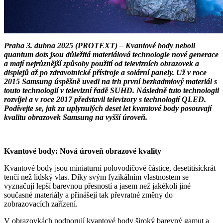
Praha 3. dubna 2025 (PROTEXT) – Kvantové body neboli
quantum dots jsou důležitá materiálová technologie nové generace
a mají nejrůznější způsoby použití od televizních obrazovek a
displejů až po zdravotnické přístroje a solární panely. Už v roce
2015 Samsung úspěšně uvedl na trh první bezkadmiový materiál s
touto technologií v televizní řadě SUHD. Následně tuto technologii
rozvíjel a v roce 2017 představil televizory s technologií QLED.
Podívejte se, jak za uplynulých deset let kvantové body posouvají
kvalitu obrazovek Samsung na vyšší úroveň.
Kvantové body: Nová úroveň obrazové kvality
Kvantové body jsou miniaturní polovodičové částice, desetitisíckrát
tenčí než lidský vlas. Díky svým fyzikálním vlastnostem se
vyznačují lepší barevnou přesností a jasem než jakékoli jiné
současné materiály a přinášejí tak převratné změny do
zobrazovacích zařízení.
V obrazovkách podporují kvantové body široký barevný gamut a