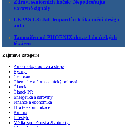
Zdraví seniorních koček: Nepodceňujte
varovné signály
LEPAS L8: Jak leopardí estetika mění design
auta
Tamoxifen od PHOENIX dorazil do českých
lékáren
Zajímavé kategorie
Auto-moto, doprava a stroje
Byznys
Cestování
Chemický a farmaceutický průmysl
Článek
Článek PR
Energetika a suroviny
Finance a ekonomika
IT a telekomunikace
Kultura
Lifestyle
Média, společnost a životní styl