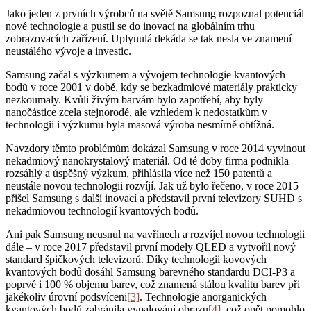
Jako jeden z prvních výrobců na světě Samsung rozpoznal potenciál
nové technologie a pustil se do inovací na globálním trhu
zobrazovacích zařízení. Uplynulá dekáda se tak nesla ve znamení
neustálého vývoje a investic.
Samsung začal s výzkumem a vývojem technologie kvantových
bodů v roce 2001 v době, kdy se bezkadmiové materiály prakticky
nezkoumaly. Kvůli živým barvám bylo zapotřebí, aby byly
nanočástice zcela stejnorodé, ale vzhledem k nedostatkům v
technologii i výzkumu byla masová výroba nesmírně obtížná.
Navzdory těmto problémům dokázal Samsung v roce 2014 vyvinout
nekadmiový nanokrystalový materiál. Od té doby firma podnikla
rozsáhlý a úspěšný výzkum, přihlásila více než 150 patentů a
neustále novou technologii rozvíjí. Jak už bylo řečeno, v roce 2015
přišel Samsung s další inovací a představil první televizory SUHD s
nekadmiovou technologií kvantových bodů.
Ani pak Samsung neusnul na vavřínech a rozvíjel novou technologii
dále – v roce 2017 představil první modely QLED a vytvořil nový
standard špičkových televizorů. Díky technologii kovových
kvantových bodů dosáhl Samsung barevného standardu DCI-P3 a
poprvé i 100 % objemu barev, což znamená stálou kvalitu barev při
jakékoliv úrovní podsvíceni
[3]
. Technologie anorganických
kvantových bodů zabránila vypalování obrazu
[4]
, což opět pomohlo