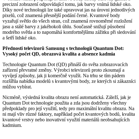
precizní zobrazení odpovídající tomu, jak barvy vnímá lidské oko.
Díky nové technologii lze také upravovat jas na úrovni jednotlivých
pixelů, což znamená přesnější podání černé. Kvantové body
vyzařují světlo do všech stran, což znamená rovnoměrné rozložení
jasu a stálé barvy z jakéhokoli úhlu. Současně snižují působení
modrého světla a to napomáhá komfortnějšímu zážitku při sledování
a šetří lidské oko.
Přednosti televizorů Samsung s technologií Quantum Dot:
Vysoký počet QD, obrazová kvalita a absence kadmia
Technologie Quantum Dot (QD) přináší do světa zobrazovacích
zařízení převratné změny. Výrobci televizorů proto zkoumají a
vyvíjejí způsoby, jak ji komerčně využít. Na trhu se tím pádem
rozšířila nabídka modelů s kvantovými body, ze kterých si zákazníci
můžou vybírat.
Nicméně, výsledná kvalita obrazu není automatická. Záleží, jak je
Quantum Dot technologie použita a zda jsou dodrženy všechny
předpoklady pro její využití, tedy pro maximální kvalitu obrazu. Na
ni mají vliv různé faktory, například počet kvantových bodů, kvalita
kvantové vrstvy nebo inovativní využití materiálů neobsahujících
kadmium.