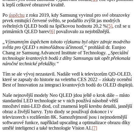
k lepší celkové obrazové kvalitě.
Po
úspěchu
z roku 2019, kdy Samsung vyvinul pro své obrazovky
prvek emitující červené světlo, se podařilo zvýšit jas modrých
světelných QLED bodů na špičkovou hodnotu 20,2 %
[5]
, což se u
primárních QLED barev
[6]
považovalo za nejobtížnější.
„Významným úspěchem tohoto výzkumu byl objev zdroje modrého
světla pro QLED s mimořádnou účinností,“
prohlásil dr. Eunjoo
Chang ze Samsung Advanced Institute of Technology.
„Speciální
technologie kvantových bodů z dílny Samsungu tak opět překonala
náročné technické překážky.“
Tím se ale vývoj nezastavil. Nadále vedl k televizorům QD-OLED,
které se zapsaly do historie na veletrhu CES 2022 – získaly ocenění
Best of Innovation za integraci kvantových bodů do OLED displejů.
Naše nejnovější modely Neo QLED jdou ještě o krok dále – místo
standardní LED technologie se v nich používá násobně větší
množství mini-LED diod, což znamená lepší kresbu detailů, jasnější
obraz a živější barvy. Tyto diody se používají dokonce i v
televizorech s rozlišením 8K. Samozřejmostí jsou i nejmodernější
softwarové funkce, například upscaling a optimalizace obrazu díky
umělé inteligenci a také technologie Vision AI.
[7]