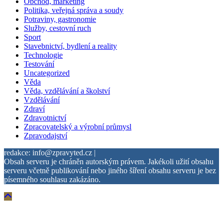
Obchod, marketing
Politika, veřejná správa a soudy
Potraviny, gastronomie
Služby, cestovní ruch
Sport
Stavebnictví, bydlení a reality
Technologie
Testování
Uncategorized
Věda
Věda, vzdělávání a školství
Vzdělávání
Zdraví
Zdravotnictví
Zpracovatelský a výrobní průmysl
Zpravodajství
redakce: info@zpravyted.cz |
Obsah serveru je chráněn autorským právem. Jakékoli užití obsahu
serveru včetně publikování nebo jiného šíření obsahu serveru je bez
písemného souhlasu zakázáno.