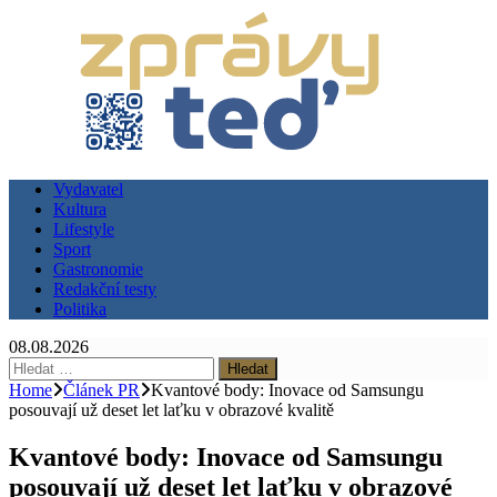
Vydavatel
Kultura
Lifestyle
Sport
Gastronomie
Redakční testy
Politika
08.08.2026
Vyhledávání
Home
Článek PR
Kvantové body: Inovace od Samsungu
posouvají už deset let laťku v obrazové kvalitě
Kvantové body: Inovace od Samsungu
posouvají už deset let laťku v obrazové