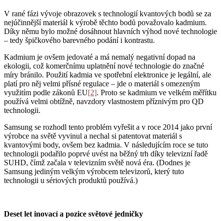
V rané fázi vývoje obrazovek s technologií kvantových bodů se za
nejúčinnější materiál k výrobě těchto bodů považovalo kadmium.
Díky němu bylo možné dosáhnout hlavních výhod nové technologie
– tedy špičkového barevného podání i kontrastu.
Kadmium je ovšem jedovaté a má nemalý negativní dopad na
ekologii, což komerčnímu uplatnění nové technologie do značné
míry bránilo. Použití kadmia ve spotřební elektronice je legální, ale
platí pro něj velmi přísné regulace – jde o materiál s omezeným
využitím podle zákonů EU
[2]
. Proto se kadmium ve velkém měřítku
používá velmi obtížně, navzdory vlastnostem příznivým pro QD
technologii.
Samsung se rozhodl tento problém vyřešit a v roce 2014 jako první
výrobce na světě vyvinul a nechal si patentovat materiál s
kvantovými body, ovšem bez kadmia. V následujícím roce se tuto
technologii podařilo poprvé uvést na běžný trh díky televizní řadě
SUHD, čímž začala v televizním světě nová éra. (Dodnes je
Samsung jediným velkým výrobcem televizorů, který tuto
technologii u sériových produktů používá.)
Deset let inovací a pozice světové jedničky