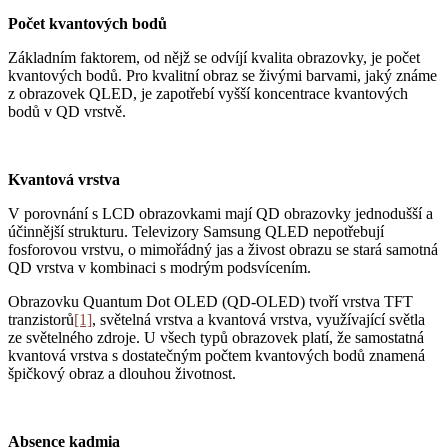
Počet kvantových bodů
Základním faktorem, od nějž se odvíjí kvalita obrazovky, je počet
kvantových bodů. Pro kvalitní obraz se živými barvami, jaký známe
z obrazovek QLED, je zapotřebí vyšší koncentrace kvantových
bodů v QD vrstvě.
Kvantová vrstva
V porovnání s LCD obrazovkami mají QD obrazovky jednodušší a
účinnější strukturu. Televizory Samsung QLED nepotřebují
fosforovou vrstvu, o mimořádný jas a živost obrazu se stará samotná
QD vrstva v kombinaci s modrým podsvícením.
Obrazovku Quantum Dot OLED (QD-OLED) tvoří vrstva TFT
tranzistorů
[1]
, světelná vrstva a kvantová vrstva, využívající světla
ze světelného zdroje. U všech typů obrazovek platí, že samostatná
kvantová vrstva s dostatečným počtem kvantových bodů znamená
špičkový obraz a dlouhou životnost.
Absence kadmia