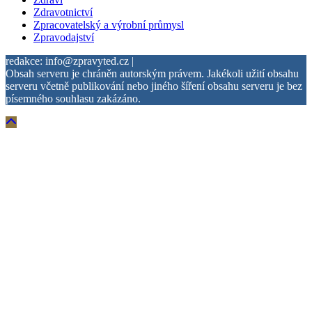
Zdravotnictví
Zpracovatelský a výrobní průmysl
Zpravodajství
redakce: info@zpravyted.cz |
Obsah serveru je chráněn autorským právem. Jakékoli užití obsahu
serveru včetně publikování nebo jiného šíření obsahu serveru je bez
písemného souhlasu zakázáno.