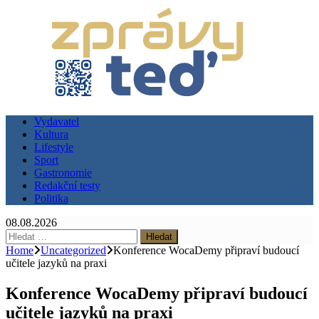
Vydavatel
Kultura
Lifestyle
Sport
Gastronomie
Redakční testy
Politika
08.08.2026
Vyhledávání
Home
Uncategorized
Konference WocaDemy připraví budoucí
učitele jazyků na praxi
Konference WocaDemy připraví budoucí
učitele jazyků na praxi