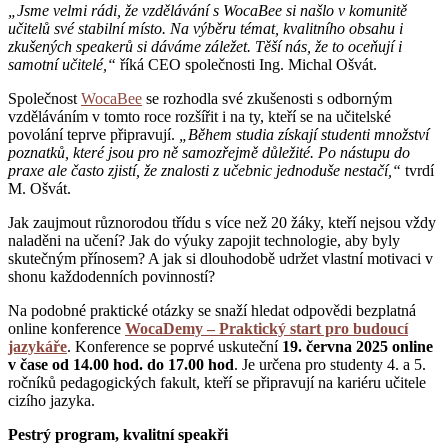
„Jsme velmi rádi, že vzdělávání s WocaBee si našlo v komunitě
učitelů své stabilní místo. Na výběru témat, kvalitního obsahu i
zkušených speakerů si dáváme záležet. Těší nás, že to oceňují i
samotní učitelé,“
říká CEO společnosti Ing. Michal Ošvát.
Společnost
WocaBee
se rozhodla své zkušenosti s odborným
vzděláváním v tomto roce rozšířit i na ty, kteří se na učitelské
povolání teprve připravují.
„Během studia získají studenti množství
poznatků, které jsou pro ně samozřejmě důležité. Po nástupu do
praxe ale často zjistí, že znalosti z učebnic jednoduše nestačí,“
tvrdí
M. Ošvát.
Jak zaujmout různorodou třídu s více než 20 žáky, kteří nejsou vždy
naladěni na učení? Jak do výuky zapojit technologie, aby byly
skutečným přínosem? A jak si dlouhodobě udržet vlastní motivaci v
shonu každodenních povinností?
Na podobné praktické otázky se snaží hledat odpovědi bezplatná
online konference
WocaDemy – Praktický start pro budoucí
jazykáře
. Konference se poprvé uskuteční
19. června 2025 online
v čase od 14.00 hod. do 17.00 hod
. Je určena pro studenty 4. a 5.
ročníků pedagogických fakult, kteří se připravují na kariéru učitele
cizího jazyka.
Pestrý program, kvalitní speakři