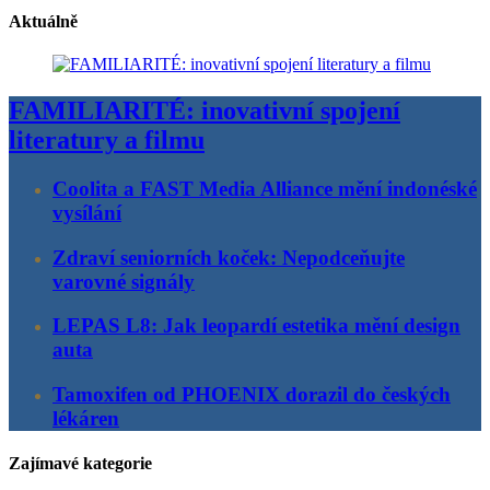
Aktuálně
FAMILIARITÉ: inovativní spojení
literatury a filmu
Coolita a FAST Media Alliance mění indonéské
vysílání
Zdraví seniorních koček: Nepodceňujte
varovné signály
LEPAS L8: Jak leopardí estetika mění design
auta
Tamoxifen od PHOENIX dorazil do českých
lékáren
Zajímavé kategorie