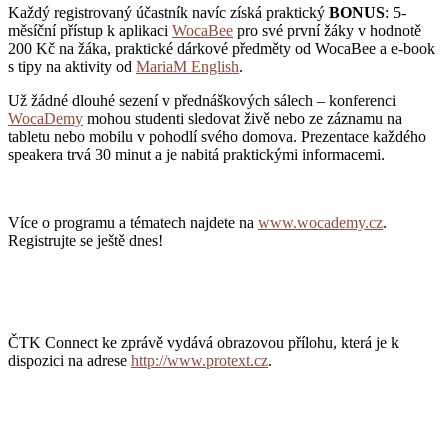
Každý registrovaný účastník navíc získá praktický
BONUS
: 5-
měsíční přístup k aplikaci
WocaBee
pro své první žáky v hodnotě
200 Kč na žáka, praktické dárkové předměty od WocaBee a e-book
s tipy na aktivity od
MariaM English
.
Už žádné dlouhé sezení v přednáškových sálech – konferenci
WocaDemy
mohou studenti sledovat živě nebo ze záznamu na
tabletu nebo mobilu v pohodlí svého domova. Prezentace každého
speakera trvá 30 minut a je nabitá praktickými informacemi.
Více o programu a tématech najdete na
www.wocademy.cz
.
Registrujte se ještě dnes!
ČTK Connect ke zprávě vydává obrazovou přílohu, která je k
dispozici na adrese
http://www.protext.cz
.