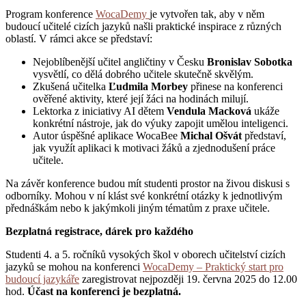
Program konference
WocaDemy
je vytvořen tak, aby v něm
budoucí učitelé cizích jazyků našli praktické inspirace z různých
oblastí. V rámci akce se představí:
Nejoblíbenější učitel angličtiny v Česku
Bronislav Sobotka
vysvětlí, co dělá dobrého učitele skutečně skvělým.
Zkušená učitelka
Ľudmila Morbey
přinese na konferenci
ověřené aktivity, které její žáci na hodinách milují.
Lektorka z iniciativy AI dětem
Vendula Macková
ukáže
konkrétní nástroje, jak do výuky zapojit umělou inteligenci.
Autor úspěšné aplikace WocaBee
Michal Ošvát
představí,
jak využít aplikaci k motivaci žáků a zjednodušení práce
učitele.
Na závěr konference budou mít studenti prostor na živou diskusi s
odborníky. Mohou v ní klást své konkrétní otázky k jednotlivým
přednáškám nebo k jakýmkoli jiným tématům z praxe učitele.
Bezplatná registrace, dárek pro každého
Studenti 4. a 5. ročníků vysokých škol v oborech učitelství cizích
jazyků se mohou na konferenci
WocaDemy – Praktický start pro
budoucí jazykáře
zaregistrovat nejpozději 19. června 2025 do 12.00
hod.
Účast na konferenci je bezplatná.