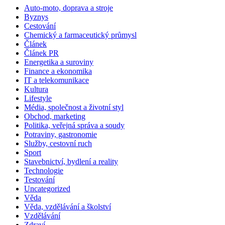
Auto-moto, doprava a stroje
Byznys
Cestování
Chemický a farmaceutický průmysl
Článek
Článek PR
Energetika a suroviny
Finance a ekonomika
IT a telekomunikace
Kultura
Lifestyle
Média, společnost a životní styl
Obchod, marketing
Politika, veřejná správa a soudy
Potraviny, gastronomie
Služby, cestovní ruch
Sport
Stavebnictví, bydlení a reality
Technologie
Testování
Uncategorized
Věda
Věda, vzdělávání a školství
Vzdělávání
Zdraví