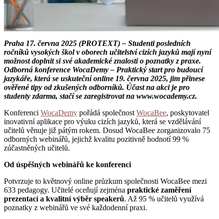
Praha 17. června 2025 (PROTEXT) – Studenti posledních
ročníků vysokých škol v oborech učitelství cizích jazyků mají nyní
možnost doplnit si své akademické znalosti o poznatky z praxe.
Odborná konference WocaDemy – Praktický start pro budoucí
jazykáře, která se uskuteční online 19. června 2025, jim přinese
ověřené tipy od zkušených odborníků. Účast na akci je pro
studenty zdarma, stačí se zaregistrovat na www.wocademy.cz.
Konferenci
WocaDemy
pořádá společnost
WocaBee
, poskytovatel
inovativní aplikace pro výuku cizích jazyků, která se vzdělávání
učitelů věnuje již pátým rokem. Dosud WocaBee zorganizovalo 75
odborných webinářů, jejichž kvalitu pozitivně hodnotí 99 %
zúčastněných učitelů.
Od úspěšných webinářů ke konferenci
Potvrzuje to květnový online průzkum společnosti WocaBee mezi
633 pedagogy. Učitelé oceňují zejména
praktické zaměření
prezentací a kvalitní výběr speakerů
. Až 95 % učitelů využívá
poznatky z webinářů ve své každodenní praxi.