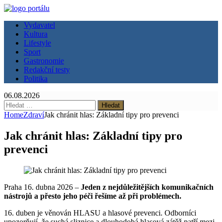
Vydavatel
Kultura
Lifestyle
Sport
Gastronomie
Redakční testy
Politika
06.08.2026
Vyhledávání
Home
Zdraví
Jak chránit hlas: Základní tipy pro prevenci
Jak chránit hlas: Základní tipy pro
prevenci
Praha 16. dubna 2026 –
Jeden z nejdůležitějších komunikačních
nástrojů a přesto jeho péči řešíme až při problémech.
16. duben je věnován HLASU a hlasové prevenci. Odborníci
upozorňují, že suchá sliznice a dlouhodobá hlasová zátěž patří mezi