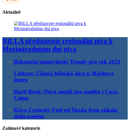
Aktuálně
BILLA představuje regionální piva k
Mezinárodnímu dni piva
Rekreační nemovitosti: Trendy pro rok 2023
Leskros: Úžasná běžecká akce u Máchova
jezera
Hard Rock: Nová soutěž pro umělce s Coca-
Colou
Káva Curiosity Fuel od Škoda Auto získala
další ocenění
Zajímavé kategorie