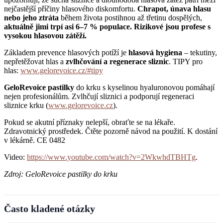
nejčastější příčiny hlasového diskomfortu.
Chrapot, únava hlasu
nebo jeho ztráta
během života postihnou až třetinu dospělých,
aktuálně jimi trpí asi 6–7 % populace.
Rizikové jsou profese s
vysokou hlasovou zátěží.
Základem prevence hlasových potíží je
hlasová hygiena
– tekutiny,
nepřetěžovat hlas a
zvlhčování a regenerace sliznic
. TIPY pro
hlas:
www.gelorevoice.cz/#tipy
GeloRevoice pastilky
do krku s kyselinou hyaluronovou pomáhají
nejen profesionálům. Zvlhčují sliznici a podporují regeneraci
sliznice krku (
www.gelorevoice.cz
).
Pokud se akutní příznaky nelepší, obraťte se na lékaře.
Zdravotnický prostředek. Čtěte pozorně návod na použití. K dostání
v lékárně. CE 0482
Video:
https://www.youtube.com/watch?v=2WkwhdTBHTg
.
Zdroj: GeloRevoice pastilky do krku
Často kladené otázky