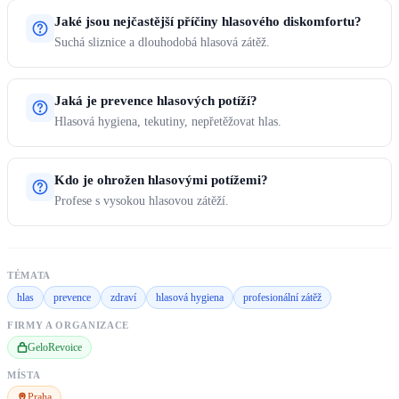
Jaké jsou nejčastější příčiny hlasového diskomfortu?
Suchá sliznice a dlouhodobá hlasová zátěž.
Jaká je prevence hlasových potíží?
Hlasová hygiena, tekutiny, nepřetěžovat hlas.
Kdo je ohrožen hlasovými potížemi?
Profese s vysokou hlasovou zátěží.
TÉMATA
hlas
prevence
zdraví
hlasová hygiena
profesionální zátěž
FIRMY A ORGANIZACE
GeloRevoice
MÍSTA
Praha