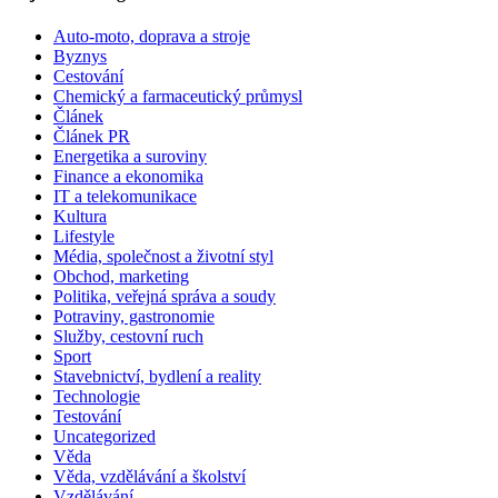
Auto-moto, doprava a stroje
Byznys
Cestování
Chemický a farmaceutický průmysl
Článek
Článek PR
Energetika a suroviny
Finance a ekonomika
IT a telekomunikace
Kultura
Lifestyle
Média, společnost a životní styl
Obchod, marketing
Politika, veřejná správa a soudy
Potraviny, gastronomie
Služby, cestovní ruch
Sport
Stavebnictví, bydlení a reality
Technologie
Testování
Uncategorized
Věda
Věda, vzdělávání a školství
Vzdělávání