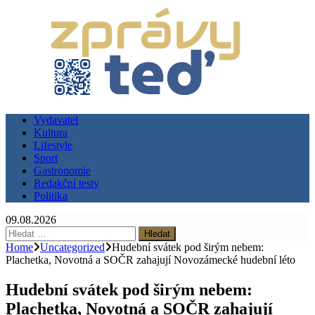
Vydavatel
Kultura
Lifestyle
Sport
Gastronomie
Redakční testy
Politika
09.08.2026
Vyhledávání
Home
Uncategorized
Hudební svátek pod širým nebem:
Plachetka, Novotná a SOČR zahajují Novozámecké hudební léto
Hudební svátek pod širým nebem:
Plachetka, Novotná a SOČR zahajují