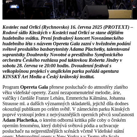
Kostelec nad Orlicí (Rychnovsko) 16. června 2025 (PROTEXT) –
Rodové sídlo Kinských v Kostelci nad Orlicí se stane dějištěm
hudebního svátku. První festivalový koncert Novozámeckého
hudebního léta s názvem Opereta Gala zazní v hvězdném podání
světově proslulého basbarytonisty Adama Plachetky, talentované
sopranistky Doubravky Novotné a prestižního Symfonického
orchestru Českého rozhlasu pod taktovkou Roberta Jindry v
sobotu 28. června ve 20:00 hodin. Dvoudenní festival s
velkoplošnou projekcí v anglickém parku pořádá agentura
KINSKÝ Art Media a Český královský institut.
Program
Opereta Gala
přenese posluchače do atmosféry zlatého
věku vídeňské operety. Zazní nezapomenutelné melodie, árie,
valčíky i čardáše Franze Lehára, Emmericha Kálmána, Johanna
Strausse ml. a dalších významných skladatelů, jejichž díla dodnes
okouzlují publikum po celém světě. V zámeckém parku Kinských
poprvé vystoupí jeden z nejvýraznějších operních pěvců současnosti
Adam Plachetka,
o
kterém odborná kritika píše coby o českém
operním fenoménu, který dobývá světová pódia a uchvacuje
posluchače na nejprestižnějších scénách včetně Vídeňské státní
opery, Metropolitní opery v New Yorku a v Teatro alla Scala