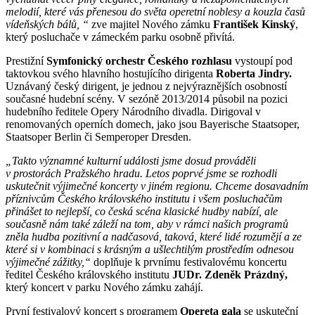
melodií, které vás přenesou do světa operetní noblesy a kouzla časů
vídeňských bálů, “
zve majitel Nového zámku
František Kinský
,
který posluchače v zámeckém parku osobně přivítá.
Prestižní
Symfonický orchestr Českého rozhlasu
vystoupí pod
taktovkou svého hlavního hostujícího dirigenta
Roberta Jindry.
Uznávaný český dirigent, je jednou z nejvýraznějších osobností
současné hudební scény. V sezóně 2013/2014 působil na pozici
hudebního ředitele Opery Národního divadla. Dirigoval v
renomovaných operních domech, jako jsou Bayerische Staatsoper,
Staatsoper Berlin či Semperoper Dresden.
„Takto významné kulturní události jsme dosud prováděli
v prostorách Pražského hradu. Letos poprvé jsme se rozhodli
uskutečnit výjimečné koncerty v jiném regionu. Chceme dosavadním
příznivcům Českého královského institutu i všem posluchačům
přinášet to nejlepší, co česká scéna klasické hudby nabízí, ale
současně nám také záleží na tom, aby v rámci našich programů
zněla hudba pozitivní a nadčasová, taková, které lidé rozumějí a ze
které si v kombinaci s krásným a ušlechtilým prostředím odnesou
výjimečné zážitky,“
doplňuje k prvnímu festivalovému koncertu
ředitel Českého královského institutu
JUDr. Zdeněk Prázdný,
který koncert v parku Nového zámku zahájí.
První festivalový koncert s programem
Opereta gala
se uskuteční