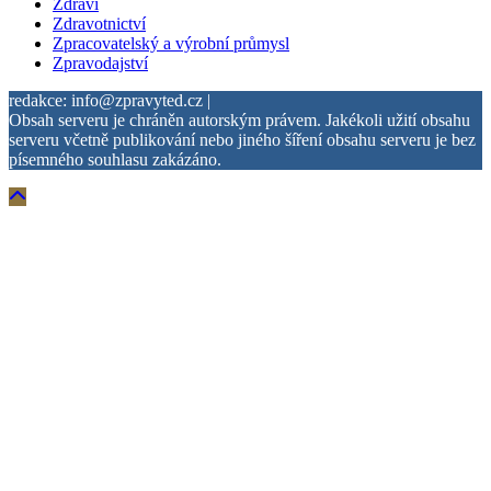
Zdraví
Zdravotnictví
Zpracovatelský a výrobní průmysl
Zpravodajství
redakce: info@zpravyted.cz |
Obsah serveru je chráněn autorským právem. Jakékoli užití obsahu
serveru včetně publikování nebo jiného šíření obsahu serveru je bez
písemného souhlasu zakázáno.