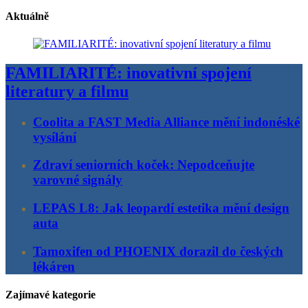
Aktuálně
FAMILIARITÉ: inovativní spojení
literatury a filmu
Coolita a FAST Media Alliance mění indonéské
vysílání
Zdraví seniorních koček: Nepodceňujte
varovné signály
LEPAS L8: Jak leopardí estetika mění design
auta
Tamoxifen od PHOENIX dorazil do českých
lékáren
Zajímavé kategorie