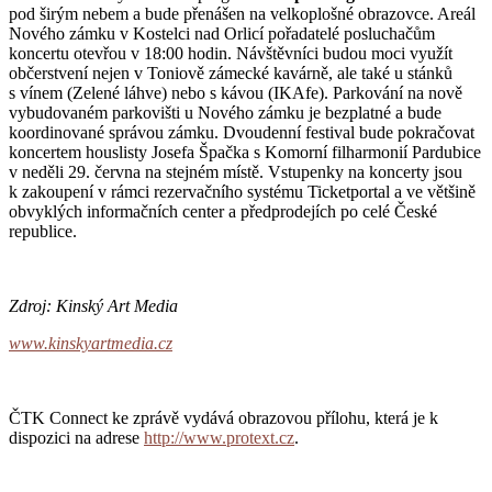
pod širým nebem a bude přenášen na velkoplošné obrazovce. Areál
Nového zámku v Kostelci nad Orlicí pořadatelé posluchačům
koncertu otevřou v 18:00 hodin. Návštěvníci budou moci využít
občerstvení nejen v Toniově zámecké kavárně, ale také u stánků
s vínem (Zelené láhve) nebo s kávou (IKAfe). Parkování na nově
vybudovaném parkovišti u Nového zámku je bezplatné a bude
koordinované správou zámku. Dvoudenní festival bude pokračovat
koncertem houslisty Josefa Špačka s Komorní filharmonií Pardubice
v neděli 29. června na stejném místě. Vstupenky na koncerty jsou
k zakoupení v rámci rezervačního systému Ticketportal a ve většině
obvyklých informačních center a předprodejích po celé České
republice.
Zdroj: Kinský Art Media
www.kinskyartmedia.cz
ČTK Connect ke zprávě vydává obrazovou přílohu, která je k
dispozici na adrese
http://www.protext.cz
.