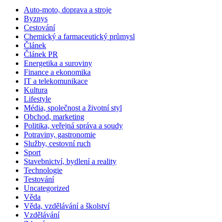
Auto-moto, doprava a stroje
Byznys
Cestování
Chemický a farmaceutický průmysl
Článek
Článek PR
Energetika a suroviny
Finance a ekonomika
IT a telekomunikace
Kultura
Lifestyle
Média, společnost a životní styl
Obchod, marketing
Politika, veřejná správa a soudy
Potraviny, gastronomie
Služby, cestovní ruch
Sport
Stavebnictví, bydlení a reality
Technologie
Testování
Uncategorized
Věda
Věda, vzdělávání a školství
Vzdělávání