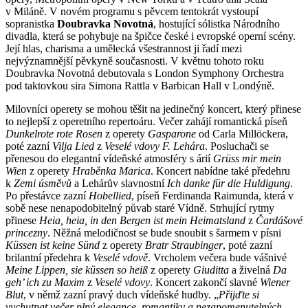
v Miláně. V novém programu s pěvcem tentokrát vystoupí
sopranistka
Doubravka Novotná
, hostující sólistka Národního
divadla, která se pohybuje na špičce české i evropské operní scény.
Její hlas, charisma a umělecká všestrannost ji řadí mezi
nejvýznamnější pěvkyně současnosti. V květnu tohoto roku
Doubravka Novotná debutovala s London Symphony Orchestra
pod taktovkou sira Simona Rattla v Barbican Hall v Londýně.
Milovníci operety se mohou těšit na jedinečný koncert, který přinese
to nejlepší z operetního repertoáru. Večer zahájí romantická píseň
Dunkelrote rote Rosen
z operety
Gasparone
od Carla Millöckera,
poté zazní
Vilja Lied
z
Veselé vdovy F. Lehára
. Posluchači se
přenesou do elegantní vídeňské atmosféry s árií
Grüss mir mein
Wien
z operety
Hraběnka Marica
. Koncert nabídne také předehru
k
Zemi úsměvů
a Lehárův slavnostní
Ich danke für die Huldigung
.
Po přestávce zazní
Hobellied
, píseň Ferdinanda Raimunda, která v
sobě nese nenapodobitelný půvab staré Vídně. Strhující rytmy
přinese
Heia, heia, in den Bergen ist mein Heimatsland
z
Čardášové
princezny
. Něžná melodičnost se bude snoubit s šarmem v písni
Küssen ist keine Sünd
z operety
Bratr Straubinger
, poté zazní
brilantní předehra k
Veselé vdově
. Vrcholem večera bude vášnivé
Meine Lippen, sie küssen so heiß
z operety
Giuditta
a živelná
Da
geh’ ich zu Maxim
z
Veselé vdovy
. Koncert zakončí slavné
Wiener
Blut
, v němž zazní pravý duch vídeňské hudby. „
Přijďte si
vychutnat večer plný elegance, romantiky a nezapomenutelných