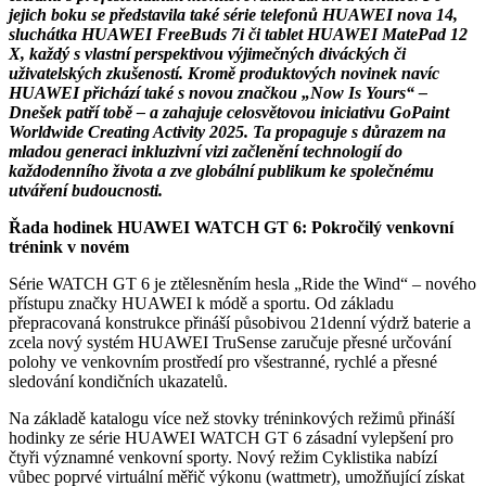
jejich boku se představila také série telefonů HUAWEI nova 14,
sluchátka HUAWEI FreeBuds 7i či tablet HUAWEI MatePad 12
X, každý s vlastní perspektivou výjimečných diváckých či
uživatelských zkušeností. Kromě produktových novinek navíc
HUAWEI přichází také s novou značkou „Now Is Yours“ –
Dnešek patří tobě – a zahajuje celosvětovou iniciativu GoPaint
Worldwide Creating Activity 2025. Ta propaguje s důrazem na
mladou generaci inkluzivní vizi začlenění technologií do
každodenního života a zve globální publikum ke společnému
utváření budoucnosti.
Řada hodinek HUAWEI WATCH GT 6: Pokročilý venkovní
trénink v novém
Série WATCH GT 6 je ztělesněním hesla „Ride the Wind“ – nového
přístupu značky HUAWEI k módě a sportu. Od základu
přepracovaná konstrukce přináší působivou 21denní výdrž baterie a
zcela nový systém HUAWEI TruSense zaručuje přesné určování
polohy ve venkovním prostředí pro všestranné, rychlé a přesné
sledování kondičních ukazatelů.
Na základě katalogu více než stovky tréninkových režimů přináší
hodinky ze série HUAWEI WATCH GT 6 zásadní vylepšení pro
čtyři významné venkovní sporty. Nový režim Cyklistika nabízí
vůbec poprvé virtuální měřič výkonu (wattmetr), umožňující získat