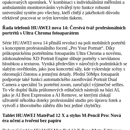
opakovaných upomínek. V kombinaci s individuálními měřeními a
ambulantním monitorováním vytvářejí tyto funkce robustní
univerzální systém pro všechny, kteří chtějí z jakéhokoli důvodu
efektivně pracovat se svým krevním tlakem.
Řada telefonů HUAWEI nova 14: Čerstvá tvář profesionálních
portrétů s Ultra Chroma fotoaparátem
Série HUAWEI nova 14 přináší revoluci na poli mobilních portrétů
s konceptem profesionálního focení „Pro Your Portrait“. Díky
průkopnickému portrétnímu fotoaparátu Ultra Chroma a novému,
zdokonalenému XD Portrait Engine slibuje portréty s nevídanou
hloubkou a texturou. Vyniká především v náročných podmínkách se
slabým osvětlením, jako jsou koncertní sály, kde vykresluje scény s
ohromující čistotou a jemnými detaily. Přední 50Mpx fotoaparát
podporuje také funkci automatického zaostřování Portrait Dual
Camera a speciální 5x portrétní zoom, zaručující výjimečné selfies.
To vše doplní škála průlomových editačních nástrojů na bázi AI,
jako je AI Best Expression a AI Remove, se kterými získají
uživatelé několika doteky profesionální studio pro úpravu fotek a
vytvoří z libovolného záběru dílo bez jediné chybičky.
Tablet HUAWEI MatePad 12 X a stylus M-Pencil Pro: Nová
éra učení a tvoření bez papíru