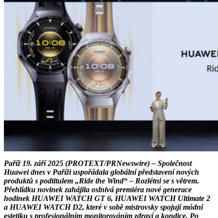
Paříž 19. září 2025 (PROTEXT/PRNewswire) – Společnost
Huawei dnes v Paříži uspořádala globální představení nových
produktů s podtitulem „Ride the Wind“ – Rozlétni se s větrem.
Přehlídku novinek zahájila oslnivá premiéra nové generace
hodinek HUAWEI WATCH GT 6, HUAWEI WATCH Ultimate 2
a HUAWEI WATCH D2, které v sobě mistrovsky spojují módní
estetiku s profesionálním monitorováním zdraví a kondice. Po