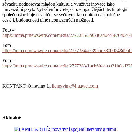
závazku podporovat mladou kulturu a využívat inovace jako
univerzální jazyk. Vytvářením vřelejších, empatičtějších technologií
společnost usiluje o sladění se světovou komunitou na společné
cestě k budoucnosti plné neomezených možností.
Foto –
https://mma.prnewswire.com/media/2777385/3b62f0a40cc6e7046c6
Foto –
https://mma.prnewswire.com/media/2777384/a739b5c3800d648d950
Foto –
https://mma.prnewswire.com/media/2777383/1bcb6044aaa31b0cd22
KONTAKT: Qingying Li
liqingying@huawei.com
Aktuálně