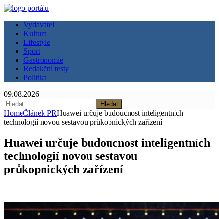
Vydavatel
Kultura
Lifestyle
Sport
Gastronomie
Redakční testy
Politika
09.08.2026
Vyhledávání
Home
Článek PR
Huawei určuje budoucnost inteligentních
technologií novou sestavou průkopnických zařízení
Huawei určuje budoucnost inteligentních
technologií novou sestavou
průkopnických zařízení