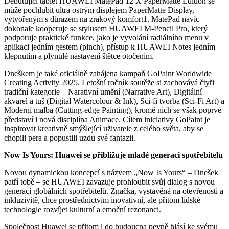
Debutující tablet HUAWEI MatePad 12 X PaperMatte Edition se
může pochlubit ultra ostrým displejem PaperMatte Display,
vytvořeným s důrazem na zrakový komfort1. MatePad navíc
dokonale kooperuje se stylusem HUAWEI M-Pencil Pro, který
podporuje praktické funkce, jako je vyvolání radiálního menu v
aplikaci jedním gestem (pinch), přístup k HUAWEI Notes jedním
klepnutím a plynulé nastavení štětce otočením.
Dneškem je také oficiálně zahájena kampaň GoPaint Worldwide
Creating Activity 2025. Letošní ročník soutěže si zachovává čtyři
tradiční kategorie – Narativní umění (Narrative Art), Digitální
akvarel a tuš (Digital Watercolour & Ink), Sci-fi tvorba (Sci-Fi Art) a
Moderní malba (Cutting-edge Painting), kromě nich se však poprvé
představí i nová disciplína Animace. Cílem iniciativy GoPaint je
inspirovat kreativně smýšlející uživatele z celého světa, aby se
chopili pera a popustili uzdu své fantazii.
Now Is Yours: Huawei se přibližuje mladé generaci spotřebitelů
Novou dynamickou koncepcí s názvem „Now Is Yours“ – Dnešek
patří tobě – se HUAWEI zavazuje prohloubit svůj dialog s novou
generací globálních spotřebitelů. Značka, vystavěná na otevřenosti a
inkluzivitě, chce prostřednictvím inovativní, ale přitom lidské
technologie rozvíjet kulturní a emoční rezonanci.
Společnost Huawei se přitom i do budoucna pevně hlásí ke svému