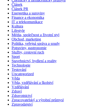
Chemický a farmaceutický průmysl
Článek
Článek PR
Energetika a suroviny
Finance a ekonomika
IT a telekomunikace
Kultura
Lifestyle
Média, společnost a životní styl
Obchod, marketing
Politika, veřejná správa a soudy
Potraviny, gastronomie
Služby, cestovní ruch
Sport
Stavebnictví, bydlení a reality
Technologie
Testování
Uncategorized
Věda
Věda, vzdělávání a školství
Vzdělávání
Zdraví
Zdravotnictví
Zpracovatelský a výrobní průmysl
Zpravodajství