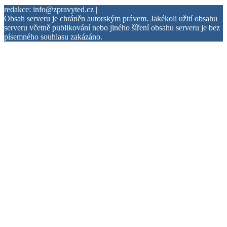
redakce: info@zpravyted.cz |
Obsah serveru je chráněn autorským právem. Jakékoli užití obsahu
serveru včetně publikování nebo jiného šíření obsahu serveru je bez
písemného souhlasu zakázáno.