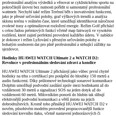
profesionální analýzu výsledků a věnovat se cyklistickému sportu na
pokročilejší úrovni bez nutnosti pořídit si samostatný profesionální
wattmetr. Nechybí také režim Terénní běh s inovativními funkcemi,
jako je přesné určování polohy, graf výškových trendů a analýza
sklonu terénu v reálném čase, které umožňují identifikovat náročnost
zvolené trasy a optimalizovat rozložení energie. Režim Golf přichází
s celou řadou prémiových funkcí včetně map fairwayů ve vysokém
rozlišení, které zajistí perfektní provedení každého úderu. V nabídce
je dokonce i režim Lyžování s přesným určováním polohy a
bohatým souborem dat pro plně profesionální a strhující zážitky na
sjezdovce.
Hodinky HUAWEI WATCH Ultimate 2 a WATCH D2:
Revoluce v profesionálním sledování zdraví a kondice
HUAWEI WATCH Ultimate 2 přicházejí jako vůbec první chytré
hodinky na trhu s certifikací pro potápění do hloubky 150 metrů a
audio funkcemi. Díky průlomové technologii sonarové komunikace
Dolphin umožňují podvodní zasílání zpráv mezi hodinkami až do
vzdálenosti 30 metrů a signalizaci SOS na jeden dotyk až do
vzdálenosti 60 metrů. Milovníkům ponorů do hlubin tak slibují
efektivnější podvodní komunikaci a větší jistotu na jejich
dobrodružstvích. Kromě toho přinášejí HUAWEI WATCH D2 v
novém, působivém modrém provedení propracovanější funkce
sledování krevního tlaku, včetně nastavení jednorázových či