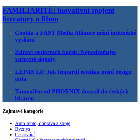
FAMILIARITÉ: inovativní spojení
literatury a filmu
Coolita a FAST Media Alliance mění indonéské
vysílání
Zdraví seniorních koček: Nepodceňujte
varovné signály
LEPAS L8: Jak leopardí estetika mění design
auta
Tamoxifen od PHOENIX dorazil do českých
lékáren
Zajímavé kategorie
Auto-moto, doprava a stroje
Byznys
Cestování