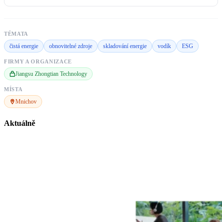
TÉMATA
čistá energie
obnovitelné zdroje
skladování energie
vodík
ESG
FIRMY A ORGANIZACE
Jiangsu Zhongtian Technology
MÍSTA
Mnichov
Aktuálně