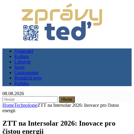
Vydavatel
Kultura
Lifestyle
Sport
Gastronomie
Redakční testy
Politika
08.08.2026
Vyhledávání
Home
Technologie
ZTT na Intersolar 2026: Inovace pro čistou
energii
ZTT na Intersolar 2026: Inovace pro
čistou energii