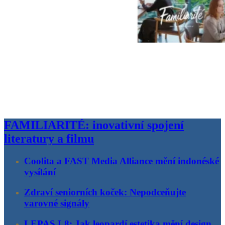
FAMILIARITÉ: inovativní spojení
literatury a filmu
Coolita a FAST Media Alliance mění indonéské
vysílání
Zdraví seniorních koček: Nepodceňujte
varovné signály
LEPAS L8: Jak leopardí estetika mění design