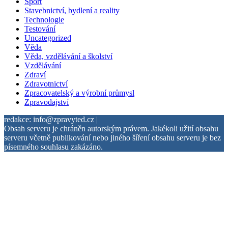
Sport
Stavebnictví, bydlení a reality
Technologie
Testování
Uncategorized
Věda
Věda, vzdělávání a školství
Vzdělávání
Zdraví
Zdravotnictví
Zpracovatelský a výrobní průmysl
Zpravodajství
redakce: info@zpravyted.cz |
Obsah serveru je chráněn autorským právem. Jakékoli užití obsahu
serveru včetně publikování nebo jiného šíření obsahu serveru je bez
písemného souhlasu zakázáno.