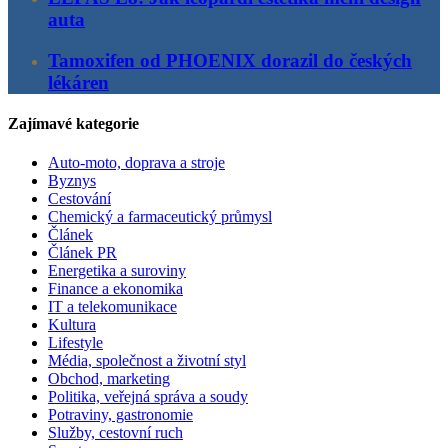
auta
Tamoxifen od PHOENIX dorazil do českých
lékáren
Zajímavé kategorie
Auto-moto, doprava a stroje
Byznys
Cestování
Chemický a farmaceutický průmysl
Článek
Článek PR
Energetika a suroviny
Finance a ekonomika
IT a telekomunikace
Kultura
Lifestyle
Média, společnost a životní styl
Obchod, marketing
Politika, veřejná správa a soudy
Potraviny, gastronomie
Služby, cestovní ruch