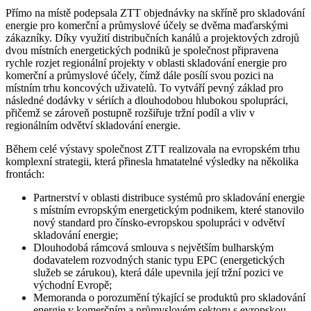
Přímo na místě podepsala ZTT objednávky na skříně pro skladování
energie pro komerční a průmyslové účely se dvěma maďarskými
zákazníky. Díky využití distribučních kanálů a projektových zdrojů
dvou místních energetických podniků je společnost připravena
rychle rozjet regionální projekty v oblasti skladování energie pro
komerční a průmyslové účely, čímž dále posílí svou pozici na
místním trhu koncových uživatelů. To vytváří pevný základ pro
následné dodávky v sériích a dlouhodobou hlubokou spolupráci,
přičemž se zároveň postupně rozšiřuje tržní podíl a vliv v
regionálním odvětví skladování energie.
Během celé výstavy společnost ZTT realizovala na evropském trhu
komplexní strategii, která přinesla hmatatelné výsledky na několika
frontách:
Partnerství v oblasti distribuce systémů pro skladování energie
s místním evropským energetickým podnikem, které stanovilo
nový standard pro čínsko-evropskou spolupráci v odvětví
skladování energie;
Dlouhodobá rámcová smlouva s největším bulharským
dodavatelem rozvodných stanic typu EPC (energetických
služeb se zárukou), která dále upevnila její tržní pozici ve
východní Evropě;
Memoranda o porozumění týkající se produktů pro skladování
energie v komerčním a průmyslovém sektoru s evropskou