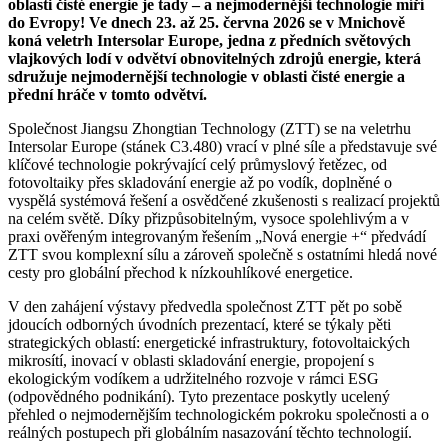
oblasti čisté energie je tady – a nejmodernější technologie míří
do Evropy! Ve dnech 23. až 25. června 2026 se v Mnichově
koná veletrh Intersolar Europe, jedna z předních světových
vlajkových lodí v odvětví obnovitelných zdrojů energie, která
sdružuje nejmodernější technologie v oblasti čisté energie a
přední hráče v tomto odvětví.
Společnost Jiangsu Zhongtian Technology (ZTT) se na veletrhu
Intersolar Europe (stánek C3.480) vrací v plné síle a představuje své
klíčové technologie pokrývající celý průmyslový řetězec, od
fotovoltaiky přes skladování energie až po vodík, doplněné o
vyspělá systémová řešení a osvědčené zkušenosti s realizací projektů
na celém světě. Díky přizpůsobitelným, vysoce spolehlivým a v
praxi ověřeným integrovaným řešením „Nová energie +“ předvádí
ZTT svou komplexní sílu a zároveň společně s ostatními hledá nové
cesty pro globální přechod k nízkouhlíkové energetice.
V den zahájení výstavy předvedla společnost ZTT pět po sobě
jdoucích odborných úvodních prezentací, které se týkaly pěti
strategických oblastí: energetické infrastruktury, fotovoltaických
mikrosítí, inovací v oblasti skladování energie, propojení s
ekologickým vodíkem a udržitelného rozvoje v rámci ESG
(odpovědného podnikání). Tyto prezentace poskytly ucelený
přehled o nejmodernějším technologickém pokroku společnosti a o
reálných postupech při globálním nasazování těchto technologií.