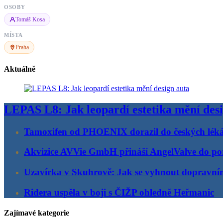
OSOBY
Tomáš Kosa
MÍSTA
Praha
Aktuálně
LEPAS L8: Jak leopardí estetika mění des
Tamoxifen od PHOENIX dorazil do českých lék
Akvizice AVVie GmbH přináší AngelValve do por
Uzavírka v Skuhrově: Jak se vyhnout dopravn
Ridera uspěla v boji s ČIŽP ohledně Heřmanic
Zajímavé kategorie