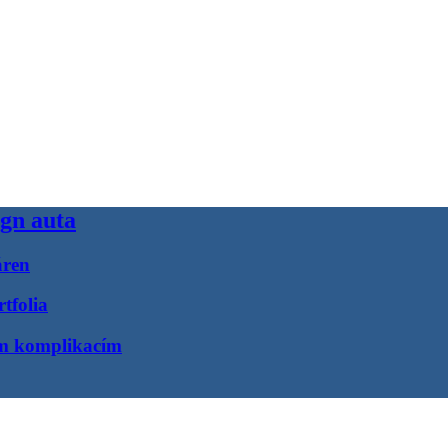
ign auta
áren
tfolia
ím komplikacím