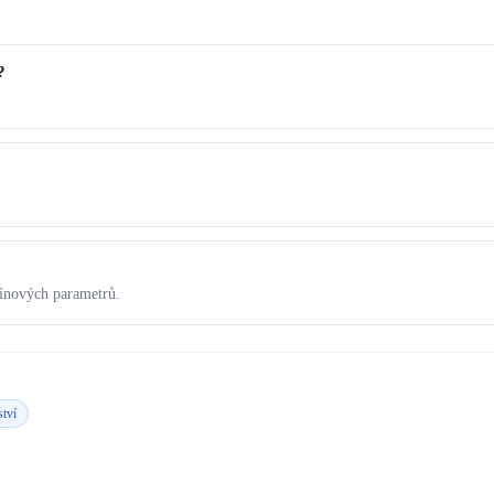
?
mínových parametrů.
ství