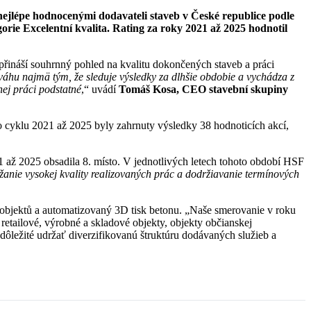
ejlépe hodnocenými dodavateli staveb v České republice podle
orie Excelentní kvalita. Rating za roky 2021 až 2025 hodnotil
přináší souhrnný pohled na kvalitu dokončených staveb a práci
áhu najmä tým, že sleduje výsledky za dlhšie obdobie a vychádza z
nej práci podstatné
,“ uvádí
Tomáš Kosa, CEO stavební skupiny
ého cyklu 2021 až 2025 byly zahrnuty výsledky 38 hodnoticích akcí,
 až 2025 obsadila 8. místo. V jednotlivých letech tohoto období HSF
anie vysokej kvality realizovaných prác a dodržiavanie termínových
 objektů a automatizovaný 3D tisk betonu. „Naše smerovanie v roku
etailové, výrobné a skladové objekty, objekty občianskej
dôležité udržať diverzifikovanú štruktúru dodávaných služieb a