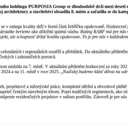
ičního holdingu PURPOSIA Group se dlouhodobě drží mezi deseti n
chitektury a stavitelství obsadila 8. místo a zařadila se do kateg
 v ratingu kvality drží v horní části žebříčku opakovaně. Hodnocení 
 desiatke berieme ako dôležitú spätnú väzbu. Rating RABF má pre nás v
jekt, ale schopnosť držať kvalitu opakovane. To je pre nás v každoden
 celostátních i regionálních soutěží a přehlídek. Do aktuálního pětilet
českých i zahraničních porotců.
t umístila na 7. místě. V aktuálním pětiletém hodnocení za roky 2021
 2024 a na 11. místě v roce 2025. „
Naďalej budeme klásť dôraz na udrž
b, projektové a inženýrské práce, kompletní střešní a obvodové pláště
aprieč českým stavebným trhom. Popri tradičných segmentoch, ako sú r
túpenie rezidenčných projektov v našom portfóliu. Zároveň je pre nás 