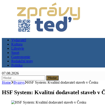
Vydavatel
Kultura
Lifestyle
Sport
Gastronomie
Redakční testy
Politika
07.08.2026
Vyhledávání
Home
Byznys
HSF System: Kvalitní dodavatel staveb v Česku
HSF System: Kvalitní dodavatel staveb v 