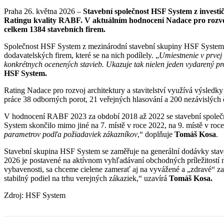
Praha 26. května 2026 –
Stavební společnost HSF System z invest
Ratingu kvality RABF. V aktuálním hodnocení Nadace pro rozvoj ar
celkem 1384 stavebních firem.
Společnost HSF System z mezinárodní stavební skupiny HSF System se
dodavatelských firem, které se na nich podílely. „
Umiestnenie v prvej
konkrétnych ocenených stavieb. Ukazuje tak nielen jeden vydarený pro
HSF System.
Rating Nadace pro rozvoj architektury a stavitelství využívá výsledky
práce 38 odborných porot, 21 veřejných hlasování a 200 nezávislých 
V hodnocení RABF 2023 za období 2018 až 2022 se stavební společnos
System skončilo mimo jiné na 7. místě v roce 2022, na 9. místě v roce
parametrov podľa požiadaviek zákazníkov
,“ doplňuje
Tomáš Kosa
.
Stavební skupina HSF System se zaměřuje na generální dodávky stave
2026 je postavené na aktívnom vyhľadávaní obchodných príležitostí n
vybavenosti, sa chceme cielene zamerať aj na vyvážené a „zdravé“ zas
stabilný podiel na trhu verejných zákaziek,“ uzavírá
Tomáš Kosa.
Zdroj: HSF System