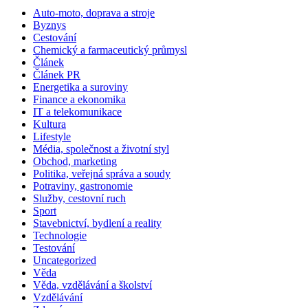
Auto-moto, doprava a stroje
Byznys
Cestování
Chemický a farmaceutický průmysl
Článek
Článek PR
Energetika a suroviny
Finance a ekonomika
IT a telekomunikace
Kultura
Lifestyle
Média, společnost a životní styl
Obchod, marketing
Politika, veřejná správa a soudy
Potraviny, gastronomie
Služby, cestovní ruch
Sport
Stavebnictví, bydlení a reality
Technologie
Testování
Uncategorized
Věda
Věda, vzdělávání a školství
Vzdělávání