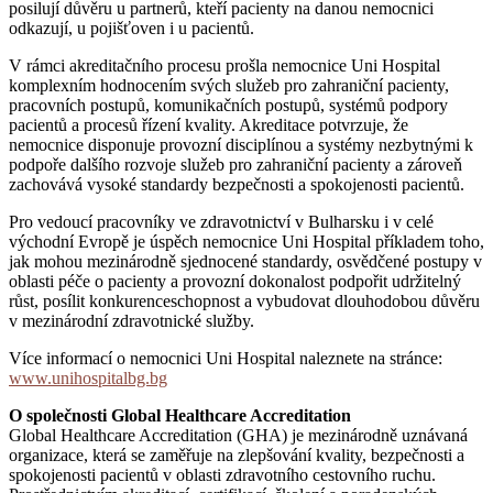
posilují důvěru u partnerů, kteří pacienty na danou nemocnici
odkazují, u pojišťoven i u pacientů.
V rámci akreditačního procesu prošla nemocnice Uni Hospital
komplexním hodnocením svých služeb pro zahraniční pacienty,
pracovních postupů, komunikačních postupů, systémů podpory
pacientů a procesů řízení kvality. Akreditace potvrzuje, že
nemocnice disponuje provozní disciplínou a systémy nezbytnými k
podpoře dalšího rozvoje služeb pro zahraniční pacienty a zároveň
zachovává vysoké standardy bezpečnosti a spokojenosti pacientů.
Pro vedoucí pracovníky ve zdravotnictví v Bulharsku i v celé
východní Evropě je úspěch nemocnice Uni Hospital příkladem toho,
jak mohou mezinárodně sjednocené standardy, osvědčené postupy v
oblasti péče o pacienty a provozní dokonalost podpořit udržitelný
růst, posílit konkurenceschopnost a vybudovat dlouhodobou důvěru
v mezinárodní zdravotnické služby.
Více informací o nemocnici Uni Hospital naleznete na stránce:
www.unihospitalbg.bg
O společnosti Global Healthcare Accreditation
Global Healthcare Accreditation (GHA) je mezinárodně uznávaná
organizace, která se zaměřuje na zlepšování kvality, bezpečnosti a
spokojenosti pacientů v oblasti zdravotního cestovního ruchu.