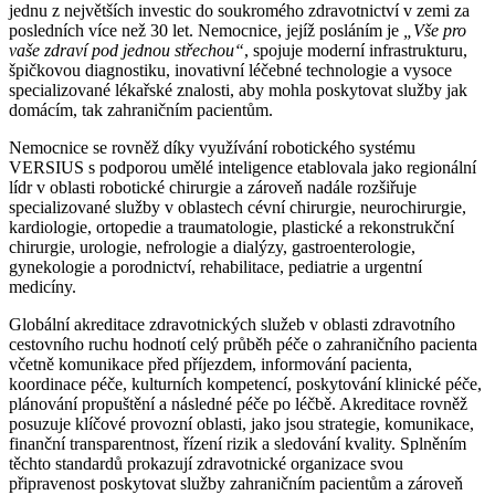
jednu z největších investic do soukromého zdravotnictví v zemi za
posledních více než 30 let. Nemocnice, jejíž posláním je
„Vše pro
vaše zdraví pod jednou střechou“
, spojuje moderní infrastrukturu,
špičkovou diagnostiku, inovativní léčebné technologie a vysoce
specializované lékařské znalosti, aby mohla poskytovat služby jak
domácím, tak zahraničním pacientům.
Nemocnice se rovněž díky využívání robotického systému
VERSIUS s podporou umělé inteligence etablovala jako regionální
lídr v oblasti robotické chirurgie a zároveň nadále rozšiřuje
specializované služby v oblastech cévní chirurgie, neurochirurgie,
kardiologie, ortopedie a traumatologie, plastické a rekonstrukční
chirurgie, urologie, nefrologie a dialýzy, gastroenterologie,
gynekologie a porodnictví, rehabilitace, pediatrie a urgentní
medicíny.
Globální akreditace zdravotnických služeb v oblasti zdravotního
cestovního ruchu hodnotí celý průběh péče o zahraničního pacienta
včetně komunikace před příjezdem, informování pacienta,
koordinace péče, kulturních kompetencí, poskytování klinické péče,
plánování propuštění a následné péče po léčbě. Akreditace rovněž
posuzuje klíčové provozní oblasti, jako jsou strategie, komunikace,
finanční transparentnost, řízení rizik a sledování kvality. Splněním
těchto standardů prokazují zdravotnické organizace svou
připravenost poskytovat služby zahraničním pacientům a zároveň