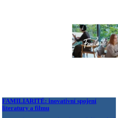
FAMILIARITÉ: inovativní spojení
literatury a filmu