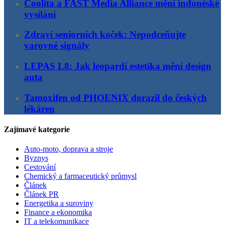
Coolita a FAST Media Alliance mění indonéské
vysílání
Zdraví seniorních koček: Nepodceňujte
varovné signály
LEPAS L8: Jak leopardí estetika mění design
auta
Tamoxifen od PHOENIX dorazil do českých
lékáren
Zajímavé kategorie
Auto-moto, doprava a stroje
Byznys
Cestování
Chemický a farmaceutický průmysl
Článek
Článek PR
Energetika a suroviny
Finance a ekonomika
IT a telekomunikace