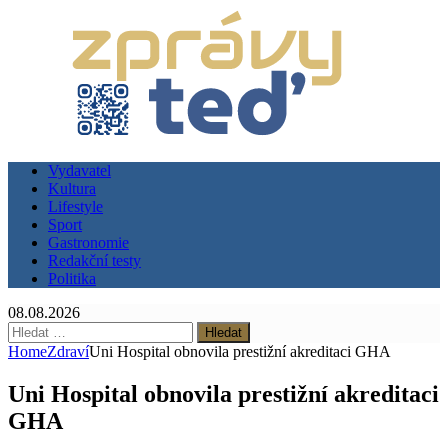
Vydavatel
Kultura
Lifestyle
Sport
Gastronomie
Redakční testy
Politika
08.08.2026
Vyhledávání
Home
Zdraví
Uni Hospital obnovila prestižní akreditaci GHA
Uni Hospital obnovila prestižní akreditaci
GHA