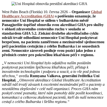
West Palm Beach (Florida) 10. června 2026 –
Organizace
Global
Healthcare Accreditation (GHA)
s potěšením oznamuje, že
nemocnice Uni Hospital se sídlem v bulharském městě
Panagjurište úspěšně obnovila svou akreditaci GHA pro služby
v oblasti zdravotního cestovního ruchu v souladu se
standardem GHA 5.2. Získání druhého akreditačního cyklu
odráží trvalé odhodlání nemocnice Uni Hospital poskytovat
bezpečnou, na pacienta zaměřenou a mezinárodně sjednocenou
péči pacientům cestujícím z celého Bulharska i ze sousedních
zemí. Nemocnice zároveň posiluje svou pozici jako jedno z
předních center pro pokročilou lékařskou péči v regionu.
„V nemocnici Uni Hospital bylo odjakživa naším posláním
poskytovat pacientům špičkovou lékařskou péči, přístup k
inovativním technologiím i podporu a soucit, a to vše pod jednou
střechou,“
uvedla
Rumyana Valkova, generální ředitelka Uni
Hospital.
„Obnovení akreditace Global Healthcare Accreditation
odráží náš trvalý závazek k excelentní mezinárodní péči o pacienty a
neustálému zlepšování v celé naší organizaci. Proces GHA nám
poskytl cenné poznatky, které nám pomohly dále posílit koordinaci,
komunikaci a celkovou zkušenost pacientů, kteří do naší nemocnice
cestují z celého Bulharska i širšího regionu.“