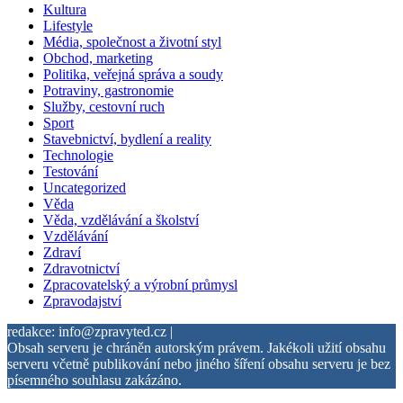
Kultura
Lifestyle
Média, společnost a životní styl
Obchod, marketing
Politika, veřejná správa a soudy
Potraviny, gastronomie
Služby, cestovní ruch
Sport
Stavebnictví, bydlení a reality
Technologie
Testování
Uncategorized
Věda
Věda, vzdělávání a školství
Vzdělávání
Zdraví
Zdravotnictví
Zpracovatelský a výrobní průmysl
Zpravodajství
redakce: info@zpravyted.cz |
Obsah serveru je chráněn autorským právem. Jakékoli užití obsahu
serveru včetně publikování nebo jiného šíření obsahu serveru je bez
písemného souhlasu zakázáno.