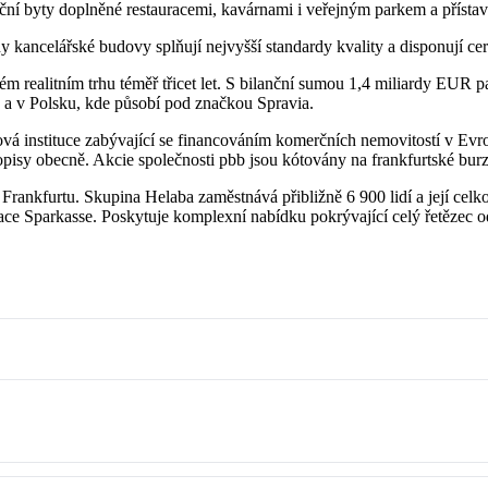
enční byty doplněné restauracemi, kavárnami i veřejným parkem a přísta
ncelářské budovy splňují nejvyšší standardy kvality a disponují certi
 realitním trhu téměř třicet let. S bilanční sumou 1,4 miliardy EUR
ce a v Polsku, kde působí pod značkou Spravia.
vá instituce zabývající se financováním komerčních nemovitostí v Evr
hopisy obecně. Akcie společnosti pbb jsou kótovány na frankfurtské burz
Frankfurtu. Skupina Helaba zaměstnává přibližně 6 900 lidí a její ce
ace Sparkasse. Poskytuje komplexní nabídku pokrývající celý řetězec 