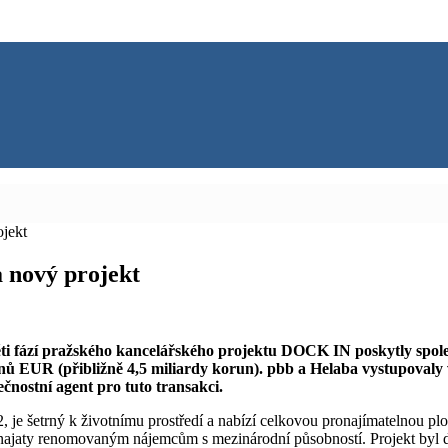
jekt
 nový projekt
ěti fází pražského kancelářského projektu DOCK IN poskytly spol
nů EUR (přibližně 4,5 miliardy korun). pbb a Helaba vystupovaly v
čnostní agent pro tuto transakci.
e šetrný k životnímu prostředí a nabízí celkovou pronajímatelnou plo
onajaty renomovaným nájemcům s mezinárodní působností. Projekt byl do