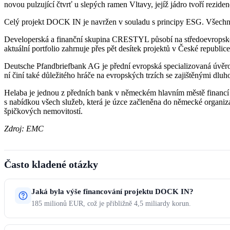
novou pulzující čtvrť u slepých ramen Vltavy, jejíž jádro tvoří rezid
Celý projekt DOCK IN je navržen v souladu s principy ESG. Všechny ka
Developerská a finanční skupina CRESTYL působí na středoevropském
aktuální portfolio zahrnuje přes pět desítek projektů v České republi
Deutsche Pfandbriefbank AG je přední evropská specializovaná úvěro
ní činí také důležitého hráče na evropských trzích se zajištěnými dlu
Helaba je jednou z předních bank v německém hlavním městě financí 
s nabídkou všech služeb, která je úzce začleněna do německé organiz
špičkových nemovitostí.
Zdroj: EMC
Často kladené otázky
Jaká byla výše financování projektu DOCK IN?
185 milionů EUR, což je přibližně 4,5 miliardy korun.