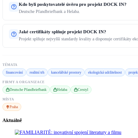
Kdo byli poskytovatelé úvěru pro projekt DOCK IN?
Deutsche Pfandbriefbank a Helaba.
Jaké certifikáty splňuje projekt DOCK IN?
Projekt splňuje nejvyšší standardy kvality a disponuje certifikáty eko
TÉMATA
financování
realitní trh
kancelářské prostory
ekologická udržitelnost
projek
FIRMY A ORGANIZACE
Deutsche Pfandbriefbank
Helaba
Crestyl
MÍSTA
Praha
Aktuálně