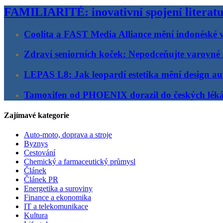
FAMILIARITÉ: inovativní spojení literatu
Coolita a FAST Media Alliance mění indonéské v
Zdraví seniorních koček: Nepodceňujte varovné 
LEPAS L8: Jak leopardí estetika mění design au
Tamoxifen od PHOENIX dorazil do českých lék
Zajímavé kategorie
Auto-moto, doprava a stroje
Byznys
Cestování
Chemický a farmaceutický průmysl
Článek
Článek PR
Energetika a suroviny
Finance a ekonomika
IT a telekomunikace
Kultura