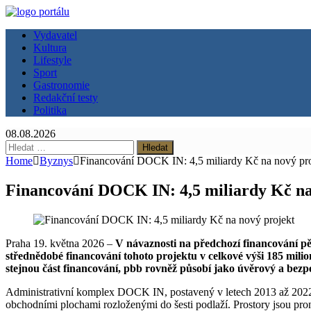
Vydavatel
Kultura
Lifestyle
Sport
Gastronomie
Redakční testy
Politika
08.08.2026
Vyhledávání
Home
Byznys
Financování DOCK IN: 4,5 miliardy Kč na nový pro
Financování DOCK IN: 4,5 miliardy Kč na
Praha 19. května 2026 –
V návaznosti na předchozí financování p
střednědobé financování tohoto projektu v celkové výši 185 milio
stejnou část financování, pbb rovněž působí jako úvěrový a bezpe
Administrativní komplex DOCK IN, postavený v letech 2013 až 2022, j
obchodními plochami rozloženými do šesti podlaží. Prostory jsou pr