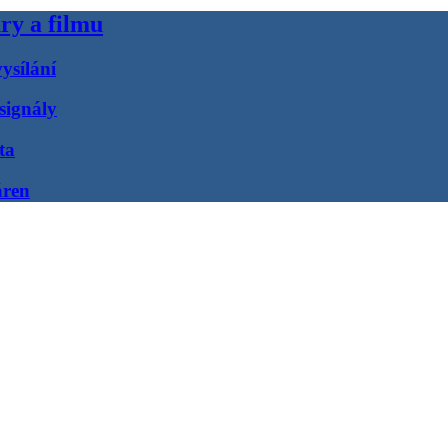
ry a filmu
ysílání
signály
ta
áren