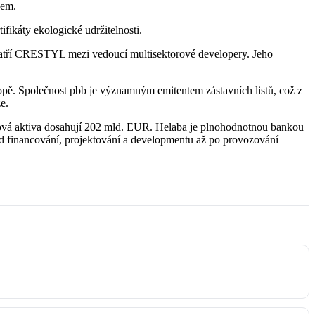
vem.
fikáty ekologické udržitelnosti.
 patří CRESTYL mezi vedoucí multisektorové developery. Jeho
opě. Společnost pbb je významným emitentem zástavních listů, což z
e.
lková aktiva dosahují 202 mld. EUR. Helaba je plnohodnotnou bankou
od financování, projektování a developmentu až po provozování