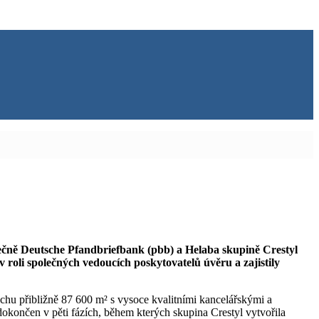
ečně Deutsche Pfandbriefbank (pbb) a Helaba skupině Crestyl
 roli společných vedoucích poskytovatelů úvěru a zajistily
chu přibližně 87 600 m² s vysoce kvalitními kancelářskými a
končen v pěti fázích, během kterých skupina Crestyl vytvořila