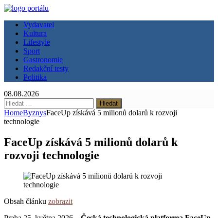
Vydavatel
Kultura
Lifestyle
Sport
Gastronomie
Redakční testy
Politika
08.08.2026
Vyhledávání
Home
Byznys
FaceUp získává 5 milionů dolarů k rozvoji
technologie
FaceUp získává 5 milionů dolarů k
rozvoji technologie
Obsah článku
zobrazit
Praha 25. května 2026 –
Česká technologická platforma FaceUp,