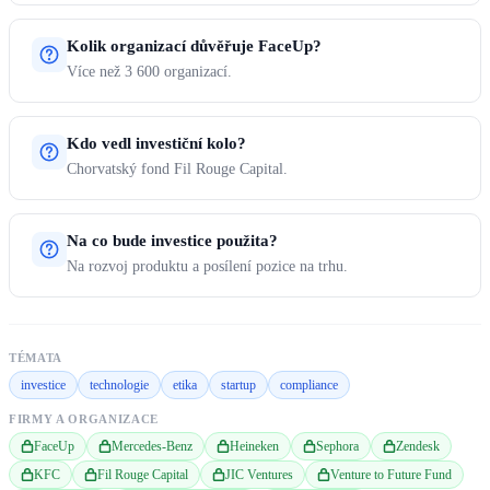
Kolik organizací důvěřuje FaceUp?
Více než 3 600 organizací.
Kdo vedl investiční kolo?
Chorvatský fond Fil Rouge Capital.
Na co bude investice použita?
Na rozvoj produktu a posílení pozice na trhu.
TÉMATA
investice
technologie
etika
startup
compliance
FIRMY A ORGANIZACE
FaceUp
Mercedes-Benz
Heineken
Sephora
Zendesk
KFC
Fil Rouge Capital
JIC Ventures
Venture to Future Fund