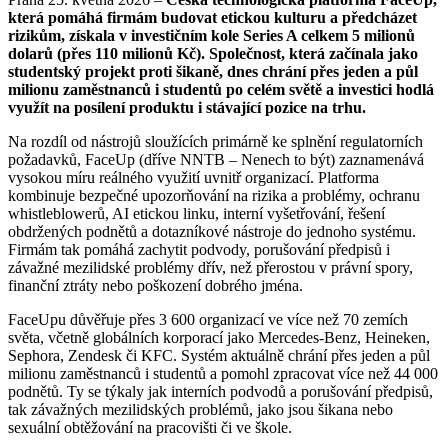
která pomáhá firmám budovat etickou kulturu a předcházet
rizikům, získala v investičním kole Series A celkem 5 milionů
dolarů (přes 110 milionů Kč). Společnost, která začínala jako
studentský projekt proti šikaně, dnes chrání přes jeden a půl
milionu zaměstnanců i studentů po celém světě a investici hodlá
využít na posílení produktu i stávající pozice na trhu.
Na rozdíl od nástrojů sloužících primárně ke splnění regulatorních
požadavků, FaceUp (dříve NNTB – Nenech to být) zaznamenává
vysokou míru reálného využití uvnitř organizací. Platforma
kombinuje bezpečné upozorňování na rizika a problémy, ochranu
whistleblowerů, AI etickou linku, interní vyšetřování, řešení
obdržených podnětů a dotazníkové nástroje do jednoho systému.
Firmám tak pomáhá zachytit podvody, porušování předpisů i
závažné mezilidské problémy dřív, než přerostou v právní spory,
finanční ztráty nebo poškození dobrého jména.
FaceUpu důvěřuje přes 3 600 organizací ve více než 70 zemích
světa, včetně globálních korporací jako Mercedes-Benz, Heineken,
Sephora, Zendesk či KFC. Systém aktuálně chrání přes jeden a půl
milionu zaměstnanců i studentů a pomohl zpracovat více než 44 000
podnětů. Ty se týkaly jak interních podvodů a porušování předpisů,
tak závažných mezilidských problémů, jako jsou šikana nebo
sexuální obtěžování na pracovišti či ve škole.