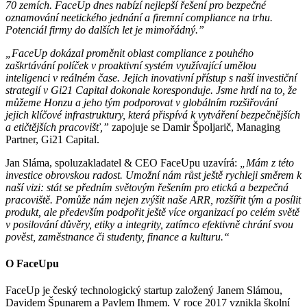
70 zemích. FaceUp dnes nabízí nejlepší řešení pro bezpečné
oznamování neetického jednání a firemní compliance na trhu.
Potenciál firmy do dalších let je mimořádný.”
„FaceUp dokázal proměnit oblast compliance z pouhého
zaškrtávání políček v proaktivní systém využívající umělou
inteligenci v reálném čase. Jejich inovativní přístup s naší investiční
strategií v Gi21 Capital dokonale koresponduje. Jsme hrdí na to, že
můžeme Honzu a jeho tým podporovat v globálním rozšiřování
jejich klíčové infrastruktury, která přispívá k vytváření bezpečnějších
a etičtějších pracovišť,”
zapojuje se Damir Špoljarič, Managing
Partner, Gi21 Capital.
Jan Sláma, spoluzakladatel & CEO FaceUpu uzavírá:
„Mám z této
investice obrovskou radost. Umožní nám růst ještě rychleji směrem k
naší vizi: stát se předním světovým řešením pro etická a bezpečná
pracoviště. Pomůže nám nejen zvýšit naše ARR, rozšířit tým a posílit
produkt, ale především podpořit ještě více organizací po celém světě
v posilování důvěry, etiky a integrity, zatímco efektivně chrání svou
pověst, zaměstnance či studenty, finance a kulturu.“
O FaceUpu
FaceUp je český technologický startup založený Janem Slámou,
Davidem Špunarem a Pavlem Ihmem. V roce 2017 vznikla školní