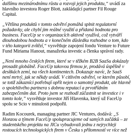
dalšímu mezinárodnímu růstu a rozvoji jejich produktu,“
uvádí za
hlavního investora Roger Blott, zakládající partner Fil Rouge
Capital.
„Většina produktů v tomto odvětví pomáhá splnit regulatorní
požadavky, ale chybí jim reálné využití a přidaná hodnota pro
business. FaceUp se v organizacích aktivně využívá, což vytváří
dlouhodobou hodnotu a v konečném důsledku rozhodne o tom, kdo
v této kategorii zvítězí,“
vysvětluje zapojení fondu Venture to Future
Fund Miriama Hanout, manažerka investic a členka správní rady.
„Není mnoho českých firem, které se v těžkém B2B SaaSu dokázaly
prosadit globálně. FaceUp takovou firmou je, prodává úspěšně v
desítkách zemí, na všech kontinentech. Dokazuje navíc, že SaaS
není mrtvý, jak se někdy uvádí. V citlivém odvětví, ve kterém působí,
se totiž zákazníci potřebují opřít nejen o samotný produkt, ale hlavně
o spolehlivého partnera s dobrou reputací a prvotřídním
zabezpečením dat. Proto jsem se rozhodl zúčastnit se investice i v
tomto kole,”
vysvětluje investor Jiří Hlavenka, který už FaceUp
spolu se Scio v minulosti podpořil.
Radim Kocourek, managing partner JIC Ventures, dodává:
„S
Honzou a týmem FaceUp spolupracujeme od samých začátků – ze
studentského projektu na JICu vybudovali jednu z nejrychleji
rostoucích technologických firem v Česku s přítomností ve více než