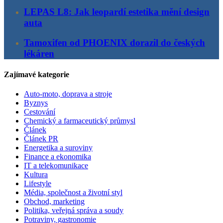
LEPAS L8: Jak leopardí estetika mění design
auta
Tamoxifen od PHOENIX dorazil do českých
lékáren
Zajímavé kategorie
Auto-moto, doprava a stroje
Byznys
Cestování
Chemický a farmaceutický průmysl
Článek
Článek PR
Energetika a suroviny
Finance a ekonomika
IT a telekomunikace
Kultura
Lifestyle
Média, společnost a životní styl
Obchod, marketing
Politika, veřejná správa a soudy
Potraviny, gastronomie