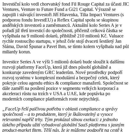
Investiční kolo vedl chorvatský fond Fil Rouge Capital za účasti JIC
Ventures, Venture to Future Fund a Gi21 Capital. Výrazně se
zapojili i stávající investoři Jiří Hlavenka, Tilia Impact Ventures (s
podporou fondu InvestEU) a Reflex Capital spolu se skupinou
andělských investorů a zaměstnanců. Aktuální kolo Series A je v
pořadí již třetí investicí do společnosti, přičemž celková částka se
vyšplhala na 9 milionů dolarů, přibližně 210 milionů Kč. Valuace
rychle rostoucího startupu, v jehož čele stojí dvaceti šestiletý Jan
Sláma, David Špunar a Pavel Ihm, se tímto kolem vyšplhala nad půl
miliardy korun.
Investice Series A ve výši 5 milionů dolarů bude sloužit k dalšímu
rozvoji platformy FaceUp, která již dnes působí globálně a
konkuruje zavedeným GRC leaderům. Nové prostředky podpoří
rozvoj systému v komplexní modulární a bezpečný celek, který
pokryje celou agendu ethics & compliance manažerů. Společnost se
dále zaměří na posílení pozice v segmentu velkých korporací a
akceleraci růstu na trzích v USA a UAE, kde poptávka po
moderních compliance platformách roste nejrychleji.
„FaceUp řeší palčivou potřebu v oblasti compliance a správy
společností – a to produktem, který je škálovatelný a vysoce
relevantní napříč trhy. Tým prokázal silnou exekuci: z jednoho
úzkého případu užití vybudoval globální SaaS platformu s jasným
product-market fitem. Těší nás, že je můžeme podpořit na cestě k