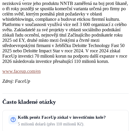
nezisková verze jeho produktu NNTB zaměřená na boj proti šikaně,
o tři roky později se spustila komerční varianta určená pro firmy po
celém světě, kterým pomáhá plnit požadavky v oblasti
whistleblowingu, compliance a budovat etickou firemní kulturu.
Platformu v současnosti využívá více než 3 600 organizací z celého
světa. Zakladatelé za své projekty v oblasti sociálního podnikání
získali řadu ocenění, nejnověji titul Začínajícího podnikatele roku
2025 od EY, druhé místo mezi českými a čtvrté mezi
středoevropskými firmami v žebříčku Deloitte Technology Fast 50
2025 nebo Deloitte Impact Star v roce 2024. V roce 2024 získal
FaceUp investici 70 milionů korun na podporu další expanze v roce
2026 následovala investice přesahující 110 milionů korun.
www.faceup.com/en
Zdroj: FaceUp
Často kladené otázky
Kolik peněz FaceUp získal v investičním kole?
5 milionů dolarů (přes 110 milionů Kč).