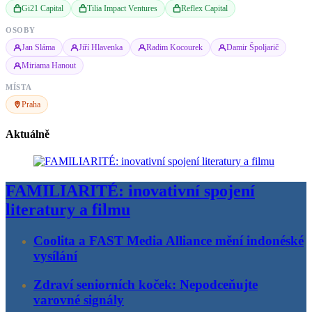
Gi21 Capital
Tilia Impact Ventures
Reflex Capital
OSOBY
Jan Sláma
Jiří Hlavenka
Radim Kocourek
Damir Špoljarič
Miriama Hanout
MÍSTA
Praha
Aktuálně
FAMILIARITÉ: inovativní spojení
literatury a filmu
Coolita a FAST Media Alliance mění indonéské
vysílání
Zdraví seniorních koček: Nepodceňujte
varovné signály