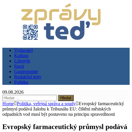
Vydavatel
Kultura
Lifestyle
Sport
Gastronomie
Redakční testy
Politika
09.08.2026
Vyhledávání
Home
Politika, veřejná správa a soudy
Evropský farmaceutický
průmysl podává žalobu k Tribunálu EU: čištění městských
odpadních vod musí být postaveno na principu spravedlnosti
Evropský farmaceutický průmysl podává