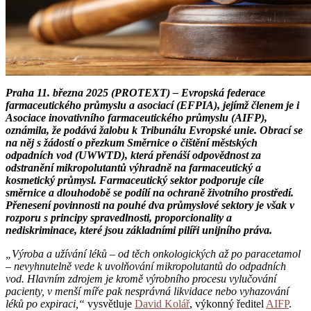
Praha 11. března 2025 (PROTEXT) – Evropská federace
farmaceutického průmyslu a asociací (EFPIA), jejímž členem je i
Asociace inovativního farmaceutického průmyslu (AIFP),
oznámila, že podává žalobu k Tribunálu Evropské unie. Obrací se
na něj s žádostí o přezkum Směrnice o čištění městských
odpadních vod (UWWTD), která přenáší odpovědnost za
odstranění mikropolutantů výhradně na farmaceutický a
kosmetický průmysl. Farmaceutický sektor podporuje cíle
směrnice a dlouhodobě se podílí na ochraně životního prostředí.
Přenesení povinnosti na pouhé dva průmyslové sektory je však v
rozporu s principy spravedlnosti, proporcionality a
nediskriminace, které jsou základními pilíři unijního práva.
„Výroba a užívání léků – od těch onkologických až po paracetamol
– nevyhnutelně vede k uvolňování mikropolutantů do odpadních
vod. Hlavním zdrojem je kromě výrobního procesu vylučování
pacienty, v menší míře pak nesprávná likvidace nebo vyhazování
léků po expiraci,“
vysvětluje
David Kolář
, výkonný ředitel
AIFP
.