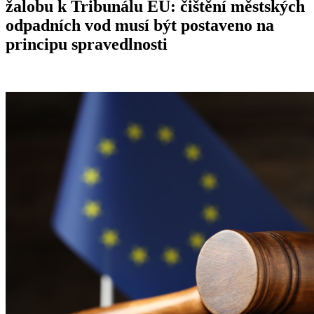
žalobu k Tribunálu EU: čištění městských
odpadních vod musí být postaveno na
principu spravedlnosti