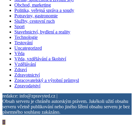
Obchod, marketing
Politika, veřejná správa a soudy
Potraviny, gastronomie
Služby, cestovní ruch
Sport
Stavebnictví, bydlení a reality
Technologie
Testování
Uncategorized
Věda
Věda, vzdělávání a školství
Vzdělávání
Zdraví
Zdravotnictví
Zpracovatelský a výrobní průmysl
Zpravodajství
redakce: info@zpravyted.cz |
Obsah serveru je chráněn autorským právem. Jakékoli užití obsahu
serveru včetně publikování nebo jiného šíření obsahu serveru je bez
písemného souhlasu zakázáno.