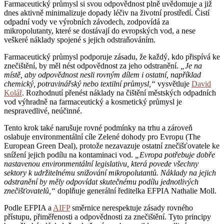
Farmaceutický průmysl si svou odpovědnost plně uvědomuje a již
dnes aktivně minimalizuje dopady léčiv na životní prostředí. Čistí
odpadní vody ve výrobních závodech, zodpovídá za
mikropolutanty, které se dostávají do evropských vod, a nese
veškeré náklady spojené s jejich odstraňováním.
Farmaceutický průmysl podporuje zásadu, že každý, kdo přispívá ke
znečištění, by měl nést odpovědnost za jeho odstranění.
„Je na
místě, aby odpovědnost nesli rovným dílem i ostatní, například
chemický, potravinářský nebo textilní průmysl,“
vysvětluje
David
Kolář
. Rozhodnutí přenést náklady na čištění městských odpadních
vod výhradně na farmaceutický a kosmetický průmysl je
nespravedlivé, neúčinné.
Tento krok také narušuje rovné podmínky na trhu a zároveň
oslabuje environmentální cíle Zelené dohody pro Evropu (The
European Green Deal), protože nezavazuje ostatní znečišťovatele ke
snížení jejich podílu na kontaminaci vod.
„Evropa potřebuje dobře
nastavenou environmentální legislativu, která povede všechny
sektory k udržitelnému snižování mikropolutantů. Náklady na jejich
odstranění by měly odpovídat skutečnému podílu jednotlivých
znečišťovatelů,“
doplňuje generální ředitelka EFPIA Nathalie Moll.
Podle EFPIA a
AIFP
směrnice nerespektuje zásady rovného
přístupu, přiměřenosti a odpovědnosti za znečištění. Tyto principy