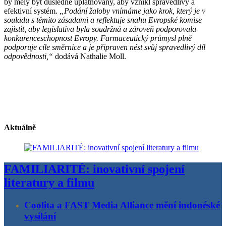
by měly být důsledně uplatňovány, aby vznikl spravedlivý a
efektivní systém.
„Podání žaloby vnímáme jako krok, který je v
souladu s těmito zásadami a reflektuje snahu Evropské komise
zajistit, aby legislativa byla soudržná a zároveň podporovala
konkurenceschopnost Evropy. Farmaceutický průmysl plně
podporuje cíle směrnice a je připraven nést svůj spravedlivý díl
odpovědnosti,“
dodává Nathalie Moll.
Aktuálně
FAMILIARITÉ: inovativní spojení
literatury a filmu
Coolita a FAST Media Alliance mění indonéské
vysílání