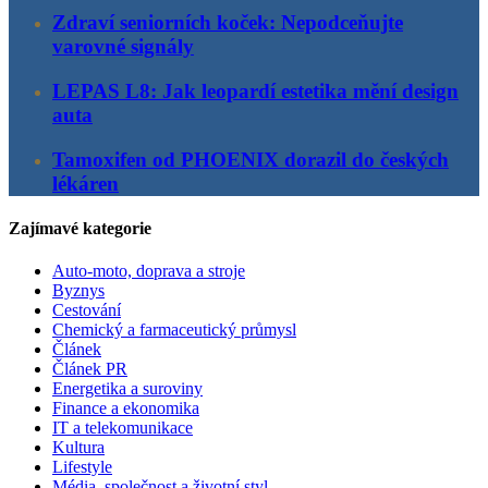
Zdraví seniorních koček: Nepodceňujte
varovné signály
LEPAS L8: Jak leopardí estetika mění design
auta
Tamoxifen od PHOENIX dorazil do českých
lékáren
Zajímavé kategorie
Auto-moto, doprava a stroje
Byznys
Cestování
Chemický a farmaceutický průmysl
Článek
Článek PR
Energetika a suroviny
Finance a ekonomika
IT a telekomunikace
Kultura
Lifestyle
Média, společnost a životní styl