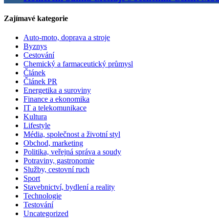
Zajímavé kategorie
Auto-moto, doprava a stroje
Byznys
Cestování
Chemický a farmaceutický průmysl
Článek
Článek PR
Energetika a suroviny
Finance a ekonomika
IT a telekomunikace
Kultura
Lifestyle
Média, společnost a životní styl
Obchod, marketing
Politika, veřejná správa a soudy
Potraviny, gastronomie
Služby, cestovní ruch
Sport
Stavebnictví, bydlení a reality
Technologie
Testování
Uncategorized