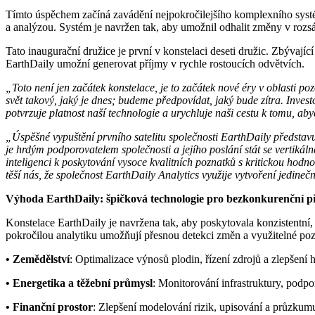
Tímto úspěchem začíná zavádění nejpokročilejšího komplexního systé
a analýzou. Systém je navržen tak, aby umožnil odhalit změny v rozsá
Tato inaugurační družice je první v konstelaci deseti družic. Zbývajíc
EarthDaily umožní generovat příjmy v rychle rostoucích odvětvích.
„Toto není jen začátek konstelace, je to začátek nové éry v oblasti po
svět takový, jaký je dnes; budeme předpovídat, jaký bude zítra. Inves
potvrzuje platnost naší technologie a urychluje naši cestu k tomu, 
„Úspěšné vypuštění prvního satelitu společnosti EarthDaily představu
je hrdým podporovatelem společnosti a jejího poslání stát se verti
inteligenci k poskytování vysoce kvalitních poznatků s kritickou hod
těší nás, že společnost EarthDaily Analytics využije vytvoření jedin
Výhoda EarthDaily: špičková technologie pro bezkonkurenční p
Konstelace EarthDaily je navržena tak, aby poskytovala konzistentní, 
pokročilou analytiku umožňují přesnou detekci změn a využitelné po
• Zemědělství
: Optimalizace výnosů plodin, řízení zdrojů a zlepšení
• Energetika a těžební průmysl
: Monitorování infrastruktury, podp
• Finanční prostor
: Zlepšení modelování rizik, upisování a průzkumu