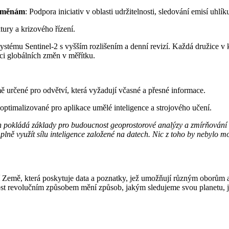
 změnám
: Podpora iniciativ v oblasti udržitelnosti, sledování emisí uhlík
tury a krizového řízení.
systému Sentinel-2 s vyšším rozlišením a denní revizí. Každá družice 
ci globálních změn v měřítku.
mě určené pro odvětví, která vyžadují včasné a přesné informace.
optimalizované pro aplikace umělé inteligence a strojového učení.
on pokládá základy pro budoucnost geoprostorové analýzy a zmírňování r
ně využít sílu inteligence založené na datech. Nic z toho by nebylo m
í Země, která poskytuje data a poznatky, jež umožňují různým oborům 
st revolučním způsobem mění způsob, jakým sledujeme svou planetu, j