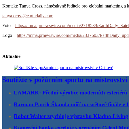
Kontakt: Tanya Cross, náměstkyně ředitele pro globální marketing a
tanya.cross@earthdaily.com
Foto –
https://mma.prnewswire.com/media/2718539/EarthDaily_Sate
Logo –
https://mma.prnewswire.com/media/2337603/EarthDaily_up
Aktuálně
Soutěžte v požárním sportu na mistrovství
LAMARK: Přední výrobce moderních exteriérů
Barman Patrik Škamla míří na světové finále v 
Robot Walter zrychluje výstavbu Kladno Living
Komerční banka exceluje s oceněním Celent Mo