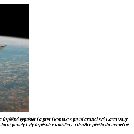
spěšné vypuštění a první kontakt s první družicí své EarthDaily
solární panely byly úspěšně rozmístěny a družice přešla do bezpečné