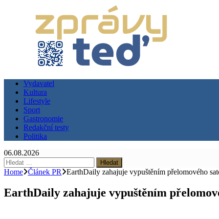
Vydavatel
Kultura
Lifestyle
Sport
Gastronomie
Redakční testy
Politika
06.08.2026
Vyhledávání
Home
Článek PR
EarthDaily zahajuje vypuštěním přelomového sat
EarthDaily zahajuje vypuštěním přelomov