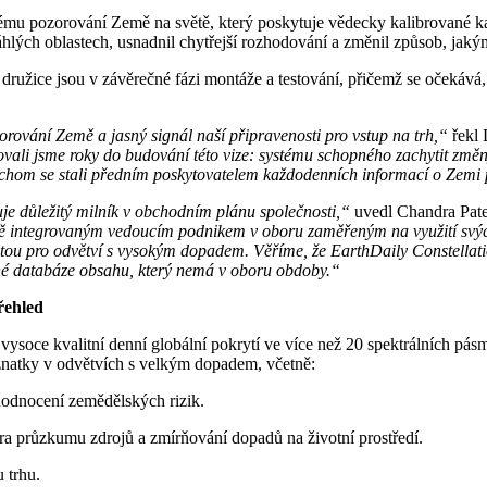
mu pozorování Země na světě, který poskytuje vědecky kalibrované kaž
hlých oblastech, usnadnil chytřejší rozhodování a změnil způsob, jakým
í družice jsou v závěrečné fázi montáže a testování, přičemž se očekává,
zorování Země a jasný signál naší připravenosti pro vstup na trh,“
řekl 
tovali jsme roky do budování této vize: systému schopného zachytit změn
abychom se stali předním poskytovatelem každodenních informací o Zemi
je důležitý milník v obchodním plánu společnosti,“
uvedl Chandra Patel
kálně integrovaným vedoucím podnikem v oboru zaměřeným na využití sv
notou pro odvětví s vysokým dopadem. Věříme, že EarthDaily Constellat
ečné databáze obsahu, který nemá v oboru obdoby.“
řehled
vysoce kvalitní denní globální pokrytí ve více než 20 spektrálních pásm
znatky v odvětvích s velkým dopadem, včetně:
 hodnocení zemědělských rizik.
ora průzkumu zdrojů a zmírňování dopadů na životní prostředí.
 trhu.