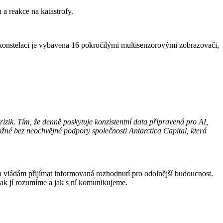
u a reakce na katastrofy.
v konstelaci je vybavena 16 pokročilými multisenzorovými zobrazovači,
izik. Tím, že denně poskytuje konzistentní data připravená pro AI,
ožné bez neochvějné podpory společnosti Antarctica Capital, která
a vládám přijímat informovaná rozhodnutí pro odolnější budoucnost.
ak jí rozumíme a jak s ní komunikujeme.