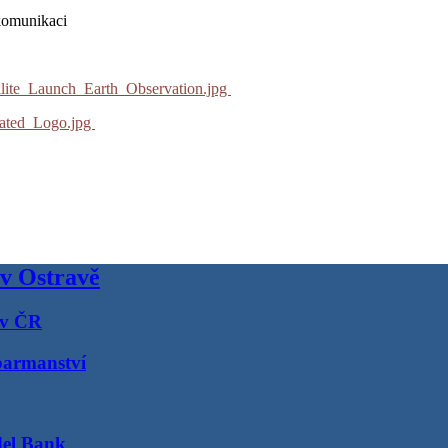
 komunikaci
llite_Launch_Earth_Observation.jpg
dated_Logo.jpg
 v Ostravě
 v ČR
barmanství
del Bank