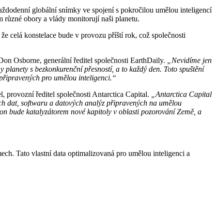
dodenní globální snímky ve spojení s pokročilou umělou inteligencí
 různé obory a vlády monitorují naši planetu.
 že celá konstelace bude v provozu příští rok, což společnosti
Don Osborne, generální ředitel společnosti EarthDaily.
„Nevidíme jen
y planety s bezkonkurenční přesností, a to každý den. Toto spuštění
 připravených pro umělou inteligenci.“
, provozní ředitel společnosti Antarctica Capital.
„Antarctica Capital
ých dat, softwaru a datových analýz připravených na umělou
ion bude katalyzátorem nové kapitoly v oblasti pozorování Země, a
ech. Tato vlastní data optimalizovaná pro umělou inteligenci a