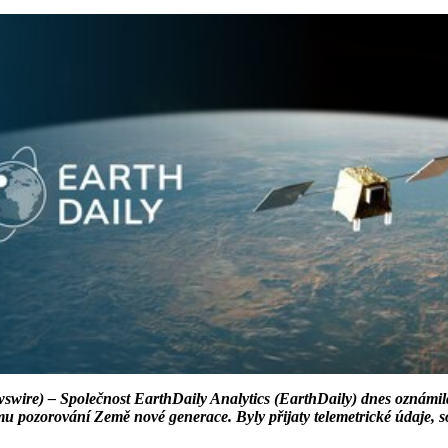
e) – Společnost EarthDaily Analytics (EarthDaily) dnes oznámila ú
ému pozorování Země nové generace. Byly přijaty telemetrické údaje, 