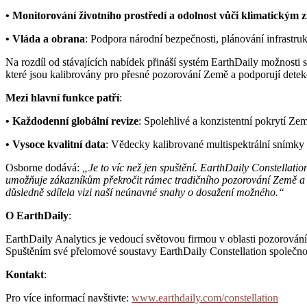
• Monitorování životního prostředí a odolnost vůči klimatickým
• Vláda a obrana
: Podpora národní bezpečnosti, plánování infrastruk
Na rozdíl od stávajících nabídek přináší systém EarthDaily možnosti 
které jsou kalibrovány pro přesné pozorování Země a podporují detek
Mezi hlavní funkce patří
:
• Každodenní globální revize
: Spolehlivé a konzistentní pokrytí Ze
• Vysoce kvalitní data
: Vědecky kalibrované multispektrální snímky 
Osborne dodává:
„Je to víc než jen spuštění. EarthDaily Constellati
umožňuje zákazníkům překročit rámec tradičního pozorování Země a pl
důsledně sdílela vizi naší neúnavné snahy o dosažení možného.“
O EarthDaily
:
EarthDaily Analytics je vedoucí světovou firmou v oblasti pozorován
Spuštěním své přelomové soustavy EarthDaily Constellation společno
Kontakt
:
Pro více informací navštivte:
www.earthdaily.com/constellation