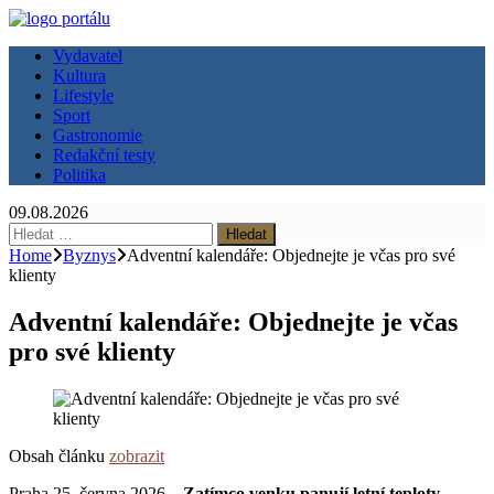
Vydavatel
Kultura
Lifestyle
Sport
Gastronomie
Redakční testy
Politika
09.08.2026
Vyhledávání
Home
Byznys
Adventní kalendáře: Objednejte je včas pro své
klienty
Adventní kalendáře: Objednejte je včas
pro své klienty
Obsah článku
zobrazit
Praha 25. června 2026 –
Zatímco venku panují letní teploty,