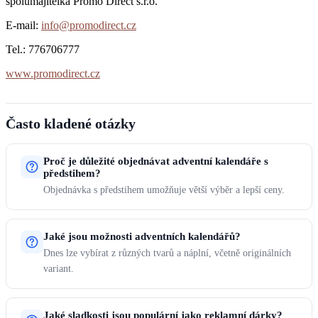
spolumajitelka Promo Direct s.r.o.
E-mail:
info@promodirect.cz
Tel.: 776706777
www.promodirect.cz
Často kladené otázky
Proč je důležité objednávat adventní kalendáře s
předstihem?
Objednávka s předstihem umožňuje větší výběr a lepší ceny.
Jaké jsou možnosti adventních kalendářů?
Dnes lze vybírat z různých tvarů a náplní, včetně originálních
variant.
Jaké sladkosti jsou populární jako reklamní dárky?