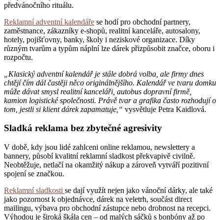
předvánočního rituálu.
Reklamní adventní kalendáře
se hodí pro obchodní partnery,
zaměstnance, zákazníky e-shopů, realitní kanceláře, autosalony,
hotely, pojišťovny, banky, školy i neziskové organizace. Díky
různým tvarům a typům náplní lze dárek přizpůsobit značce, oboru i
rozpočtu.
„Klasický adventní kalendář je stále dobrá volba, ale firmy dnes
chtějí čím dál častěji něco originálnějšího. Kalendář ve tvaru domku
může dávat smysl realitní kanceláři, autobus dopravní firmě,
kamion logistické společnosti. Právě tvar a grafika často rozhodují o
tom, jestli si klient dárek zapamatuje,“
vysvětluje Petra Kaidlová.
Sladká reklama bez zbytečné agresivity
V době, kdy jsou lidé zahlceni online reklamou, newslettery a
bannery, působí kvalitní reklamní sladkost překvapivě civilně.
Neobtěžuje, netlačí na okamžitý nákup a zároveň vytváří pozitivní
spojení se značkou.
Reklamní sladkosti
se dají využít nejen jako vánoční dárky, ale také
jako pozornost k objednávce, dárek na veletrh, součást direct
mailingu, výbava pro obchodní zástupce nebo drobnost na recepci.
Výhodou je široká škála cen – od malých sáčků s bonbóny až po