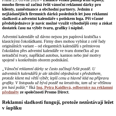
mnoho firem už začíná řešit vánoční reklamní dárky pro
klienty, zaměstnance a obchodní partnery. Jedním z
nejžádanějších firemních dárků posledních let jsou reklamní
sladkosti a adventní kalendáře s potiskem loga. Při včasné
předobjednávce je navíc možné využít výhodnější ceny a získat
dostatek času na výběr tvaru, grafiky i náplně.
Adventní kalendáře už dávno nejsou jen papírová krabička s
klasickými čokoládkami. Firmy dnes mohou vybírat z celé řady
originálních variant – od elegantních kalendářů s prémiovou
čokoládou přes adventní kalendáře ve tvaru domečku až po
netradiční tvary, například autobus, kamion nebo jiné motivy
spojené s konkrétním oborem podnikání.
„Vánoční reklamní dárky se často začínají řešit pozdě. U
adventních kalendářů je ale ideální objednávat s předstihem,
protože klient má větší výběr, lepší cenu a hlavně klid na přípravu
grafiky. V listopadu už bývá pozdě na kreativitu, tam už se většinou
jen hasí požár,“
říká
Ing. Petra Kaidlová, odbornice na reklamní
předměty
ze společnosti Promo Direct
.
Reklamní sladkosti fungují, protože nezůstávají ležet
v šuplíku