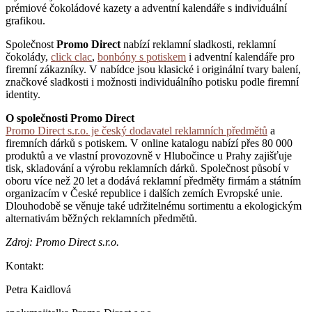
prémiové čokoládové kazety a adventní kalendáře s individuální
grafikou.
Společnost
Promo Direct
nabízí reklamní sladkosti, reklamní
čokolády,
click clac
,
bonbóny s potiskem
i adventní kalendáře pro
firemní zákazníky. V nabídce jsou klasické i originální tvary balení,
značkové sladkosti i možnosti individuálního potisku podle firemní
identity.
O společnosti Promo Direct
Promo Direct s.r.o. je český dodavatel reklamních předmětů
a
firemních dárků s potiskem. V online katalogu nabízí přes 80 000
produktů a ve vlastní provozovně v Hlubočince u Prahy zajišťuje
tisk, skladování a výrobu reklamních dárků. Společnost působí v
oboru více než 20 let a dodává reklamní předměty firmám a státním
organizacím v České republice i dalších zemích Evropské unie.
Dlouhodobě se věnuje také udržitelnému sortimentu a ekologickým
alternativám běžných reklamních předmětů.
Zdroj: Promo Direct s.r.o.
Kontakt:
Petra Kaidlová