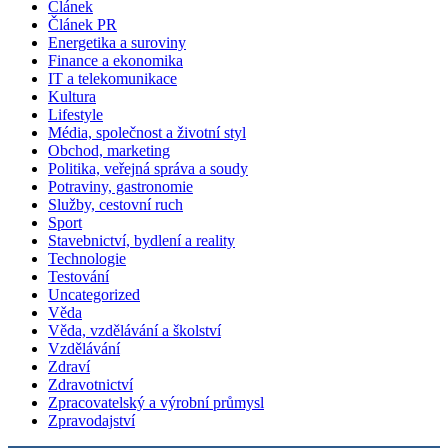
Článek
Článek PR
Energetika a suroviny
Finance a ekonomika
IT a telekomunikace
Kultura
Lifestyle
Média, společnost a životní styl
Obchod, marketing
Politika, veřejná správa a soudy
Potraviny, gastronomie
Služby, cestovní ruch
Sport
Stavebnictví, bydlení a reality
Technologie
Testování
Uncategorized
Věda
Věda, vzdělávání a školství
Vzdělávání
Zdraví
Zdravotnictví
Zpracovatelský a výrobní průmysl
Zpravodajství