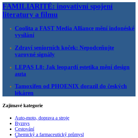
FAMILIARITÉ: inovativní spojení
literatury a filmu
Coolita a FAST Media Alliance mění indonéské
vysílání
Zdraví seniorních koček: Nepodceňujte
varovné signály
LEPAS L8: Jak leopardí estetika mění design
auta
Tamoxifen od PHOENIX dorazil do českých
lékáren
Zajímavé kategorie
Auto-moto, doprava a stroje
Byznys
Cestování
Chemický a farmaceutický průmysl