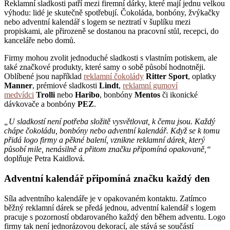
Reklamní sladkosti patří mezi firemní dárky, které mají jednu velkou
výhodu: lidé je skutečně spotřebují. Čokoláda, bonbóny, žvýkačky
nebo adventní kalendář s logem se neztratí v šuplíku mezi
propiskami, ale přirozeně se dostanou na pracovní stůl, recepci, do
kanceláře nebo domů.
Firmy mohou zvolit jednoduché sladkosti s vlastním potiskem, ale
také značkové produkty, které samy o sobě působí hodnotněji.
Oblíbené jsou například
reklamní čokolády
Ritter Sport
, oplatky
Manner
, prémiové sladkosti
Lindt
,
reklamní gumoví
medvídci
Trolli
nebo
Haribo
, bonbóny
Mentos
či ikonické
dávkovače a bonbóny
PEZ
.
„U sladkostí není potřeba složitě vysvětlovat, k čemu jsou. Každý
chápe čokoládu, bonbóny nebo adventní kalendář. Když se k tomu
přidá logo firmy a pěkné balení, vznikne reklamní dárek, který
působí mile, nenásilně a přitom značku připomíná opakovaně,“
doplňuje Petra Kaidlová.
Adventní kalendář připomíná značku každý den
Síla adventního kalendáře je v opakovaném kontaktu. Zatímco
běžný reklamní dárek se předá jednou, adventní kalendář s logem
pracuje s pozorností obdarovaného každý den během adventu. Logo
firmy tak není jednorázovou dekorací, ale stává se součástí