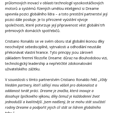
průlomových inovací v oblasti technologií vysokootáčkových
motorů a systémů řízených umělou inteligencí si Dreame
upevnila pozici globálního lídra – a toto prestižní partnerství její
pozici dále posiluje. Je to přirozené vyústění vývoje
společnosti, které potvrzuje její připravenost vést globální trh
prémiových domácích spotřebičů.
Cristiano Ronaldo se ve svém oboru stal globální ikonou díky
neochvějné sebedisciplíně, vytrvalosti a odhodlání neustále
překonávat vlastní hranice. Tyto principy jsou zároveň
základem firemní filozofie Dreame: důraz na dlouhodobou vizi,
technologický leadership a nepřetržité zdokonalování
uživatelského zážitku.
V souvislosti s tímto partnerstvím Cristiano Ronaldo řekl:
„Vždy
hledám partnery, kteří sdílejí mou vášeň pro dokonalost a
oddanost tvrdé práci. Dreame je značka, která inovuje a
dosahuje špičkového výkonu, díky čemuž je každodenní život
jednodušší a kvalitnější. Jsem nadšený, že se mohu stát součástí
rodiny Dreame a podpořit jejich cíl stát se lídrem globálního
trhu.“