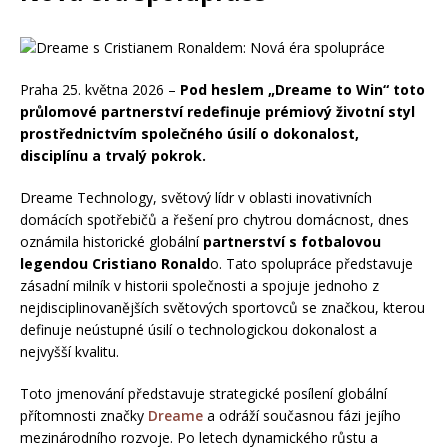
Praha 25. května 2026 –
Pod heslem „Dreame to Win“ toto
průlomové partnerství redefinuje prémiový životní styl
prostřednictvím společného úsilí o dokonalost,
disciplínu a trvalý pokrok.
Dreame Technology, světový lídr v oblasti inovativních
domácích spotřebičů a řešení pro chytrou domácnost, dnes
oznámila historické globální
partnerství s fotbalovou
legendou Cristiano Ronald
o. Tato spolupráce představuje
zásadní milník v historii společnosti a spojuje jednoho z
nejdisciplinovanějších světových sportovců se značkou, kterou
definuje neústupné úsilí o technologickou dokonalost a
nejvyšší kvalitu.
Toto jmenování představuje strategické posílení globální
přítomnosti značky
Dreame
a odráží současnou fázi jejího
mezinárodního rozvoje. Po letech dynamického růstu a