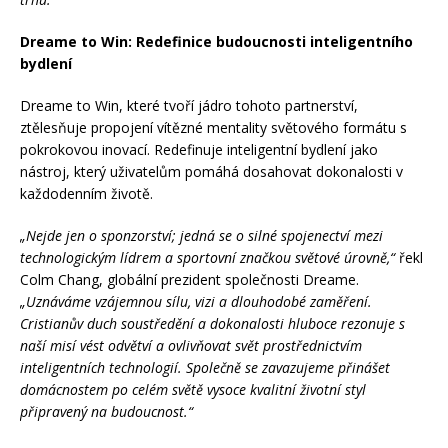
Dreame to Win: Redefinice budoucnosti inteligentního
bydlení
Dreame to Win, které tvoří jádro tohoto partnerství,
ztělesňuje propojení vítězné mentality světového formátu s
pokrokovou inovací. Redefinuje inteligentní bydlení jako
nástroj, který uživatelům pomáhá dosahovat dokonalosti v
každodenním životě.
„Nejde jen o sponzorství; jedná se o silné spojenectví mezi
technologickým lídrem a sportovní značkou světové úrovně,“
řekl
Colm Chang, globální prezident společnosti Dreame.
„Uznáváme vzájemnou sílu, vizi a dlouhodobé zaměření.
Cristianův duch soustředění a dokonalosti hluboce rezonuje s
naší misí vést odvětví a ovlivňovat svět prostřednictvím
inteligentních technologií. Společně se zavazujeme přinášet
domácnostem po celém světě vysoce kvalitní životní styl
připravený na budoucnost.“