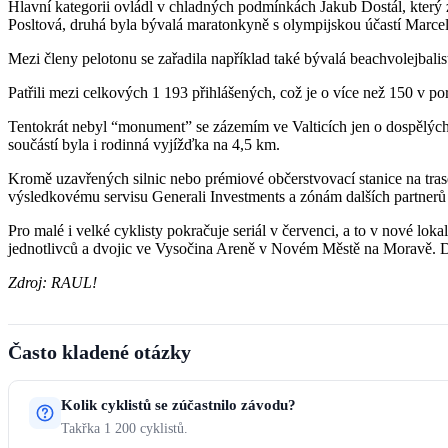
Hlavní kategorii ovládl v chladných podmínkách Jakub Dostál, který 
Posltová, druhá byla bývalá maratonkyně s olympijskou účastí Marcel
Mezi členy pelotonu se zařadila například také bývalá beachvolejbali
Patřili mezi celkových 1 193 přihlášených, což je o více než 150 v 
Tentokrát nebyl “monument” se zázemím ve Valticích jen o dospělých 
součástí byla i rodinná vyjížďka na 4,5 km.
Kromě uzavřených silnic nebo prémiové občerstvovací stanice na tra
výsledkovému servisu Generali Investments a zónám dalších partner
Pro malé i velké cyklisty pokračuje seriál v červenci, a to v nové l
jednotlivců a dvojic ve Vysočina Areně v Novém Městě na Moravě. Dru
Zdroj: RAUL!
Často kladené otázky
Kolik cyklistů se zúčastnilo závodu?
Takřka 1 200 cyklistů.