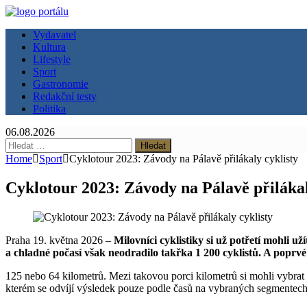
Vydavatel
Kultura
Lifestyle
Sport
Gastronomie
Redakční testy
Politika
06.08.2026
Vyhledávání
Home
Sport
Cyklotour 2023: Závody na Pálavě přilákaly cyklisty
Cyklotour 2023: Závody na Pálavě přilákal
Praha 19. května 2026 –
Milovníci cyklistiky si už potřetí mohli u
a chladné počasí však neodradilo takřka 1 200 cyklistů. A poprvé 
125 nebo 64 kilometrů. Mezi takovou porci kilometrů si mohli vybrat 
kterém se odvíjí výsledek pouze podle časů na vybraných segmentech