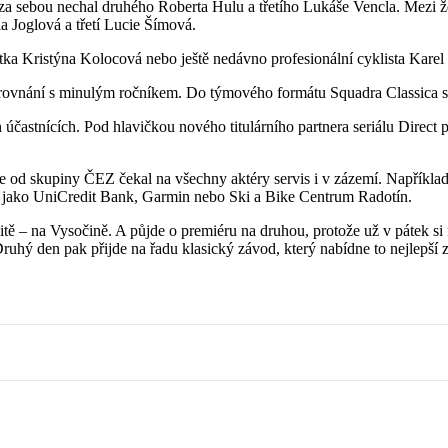
za sebou nechal druhého Roberta Hulu a třetího Lukáše Vencla. Mezi ž
a Joglová a třetí Lucie Šímová.
stka Kristýna Kolocová nebo ještě nedávno profesionální cyklista Karel 
porovnání s minulým ročníkem. Do týmového formátu Squadra Classica s
účastnících. Pod hlavičkou nového titulárního partnera seriálu Direct
se od skupiny ČEZ čekal na všechny aktéry servis i v zázemí. Napříkl
ů jako UniCredit Bank, Garmin nebo Ski a Bike Centrum Radotín.
okalitě – na Vysočině. A půjde o premiéru na druhou, protože už v pátek
hý den pak přijde na řadu klasický závod, který nabídne to nejlepší z