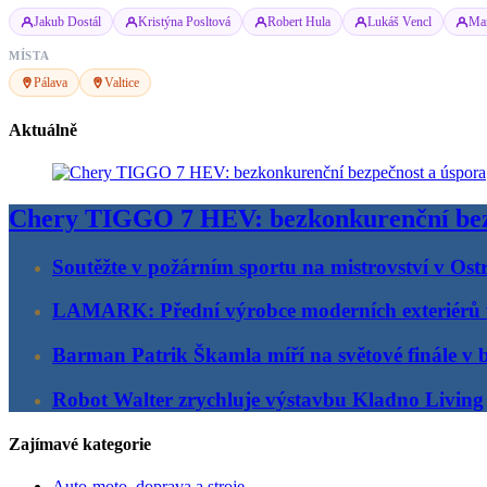
Jakub Dostál
Kristýna Posltová
Robert Hula
Lukáš Vencl
Mar
MÍSTA
Pálava
Valtice
Aktuálně
Chery TIGGO 7 HEV: bezkonkurenční bez
Soutěžte v požárním sportu na mistrovství v Ost
LAMARK: Přední výrobce moderních exteriérů
Barman Patrik Škamla míří na světové finále v 
Robot Walter zrychluje výstavbu Kladno Living
Zajímavé kategorie
Auto-moto, doprava a stroje