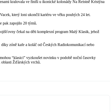
enami kralovala ve finiši u ikonické kolonády Na Reistně Kristýna
Vacek, který loni ukončil kariéru ve věku pouhých 24 let.
e pak zapojilo 20 týmů.
 pojišťovny čekal na děti komplexní program Malý Klasik, jehož
ad díky zóně kafe a koláč od Českých Radiokomunikací nebo
 si mohou “klasici” vyzkoušet novinku v podobě noční časovky
 oblasti Žďárských vrchů.