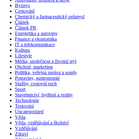
Byznys
Cestování
Chemický a farmaceutický průmysl
Článek
Článek PR
Energetika a suroviny
Finance a ekonomika
IT a telekomunikace
Kultura
Lifestyle
Média, společnost a životní styl
Obchod, marketing
Politika, veřejná správa a soudy
Potraviny, gastronomie
Služby, cestovní ruch
Sport
Stavebnictví, bydlení a reality
Technologie
Testování
Uncategorized
Věda
Věda, vzdělávání a školství
Vzdělávání
Zdraví