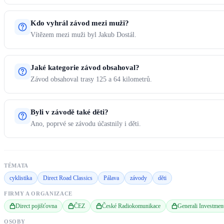
Kdo vyhrál závod mezi muži?
Vítězem mezi muži byl Jakub Dostál.
Jaké kategorie závod obsahoval?
Závod obsahoval trasy 125 a 64 kilometrů.
Byli v závodě také děti?
Ano, poprvé se závodu účastnily i děti.
TÉMATA
cyklistika
Direct Road Classics
Pálava
závody
děti
FIRMY A ORGANIZACE
Direct pojišťovna
ČEZ
České Radiokomunikace
Generali Investmen
OSOBY