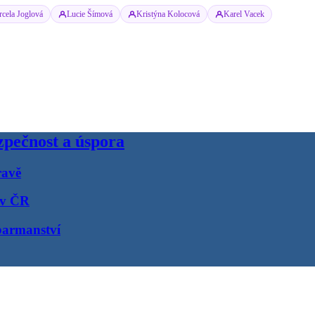
cela Joglová
Lucie Šímová
Kristýna Kolocová
Karel Vacek
pečnost a úspora
ravě
 v ČR
barmanství