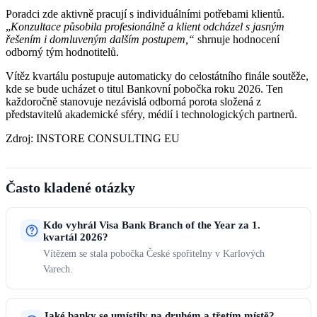
Poradci zde aktivně pracují s individuálními potřebami klientů.
„
Konzultace působila profesionálně a klient odcházel s jasným
řešením i domluveným dalším postupem,“
shrnuje hodnocení
odborný tým hodnotitelů.
Vítěz kvartálu postupuje automaticky do celostátního finále soutěže,
kde se bude ucházet o titul Bankovní pobočka roku 2026. Ten
každoročně stanovuje nezávislá odborná porota složená z
představitelů akademické sféry, médií i technologických partnerů.
Zdroj: INSTORE CONSULTING EU
Často kladené otázky
Kdo vyhrál Visa Bank Branch of the Year za 1.
kvartál 2026?
Vítězem se stala pobočka České spořitelny v Karlových
Varech.
Jaké banky se umístily na druhém a třetím místě?