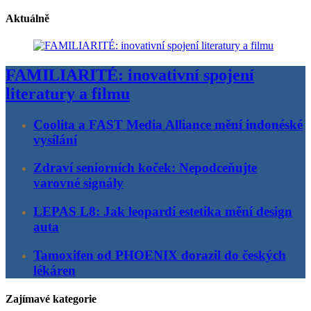
Aktuálně
FAMILIARITÉ: inovativní spojení
literatury a filmu
Coolita a FAST Media Alliance mění indonéské
vysílání
Zdraví seniorních koček: Nepodceňujte
varovné signály
LEPAS L8: Jak leopardí estetika mění design
auta
Tamoxifen od PHOENIX dorazil do českých
lékáren
Zajímavé kategorie