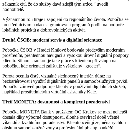
zákazník cítí, že do služby dává zdejší tým srdce,“ uvedli
hodnotitelé.
Významnou roli hraje i zapojení do regionálního života. Pobočka se
prostřednictvím nadace a grantových programů podílí na podpoře
lokálních projektů a dobrovolnických aktivit.
Druhá ČSOB: moderní servis a digitální orientace
Pobočka ČSOB v Hradci Králové bodovala především moderním
prostředím, přehlednou navigací a vysokou úrovní digitální podpory
klientů. Silnou stránkou je také práce s klientem při vstupu na
pobočku, kde orientaci zajišťuje vyškolený „greeter“.
Porota ocenila čistý, vizuálně sjednocený interiér, důraz na
bezbariérovost i využití digitálních panelů a samoobslužných prvků.
Pobočka zároveň podporuje klienty v používání digitálních služeb,
například prostřednictvím virtuální asistentky Kate.
Třetí MONETA: dostupnost a komplexní poradenství
Pobočka MONETA Bank v pražském OC Krakov se mezi nejlepší
dostala díky výborné dostupnosti, dlouhé otevírací době včetně
víkendů a kvalitnímu poradenství. Klienti oceňují zejména rychlou
obsluhu samoobslužné zóny a profesionální přístup bankéřů.