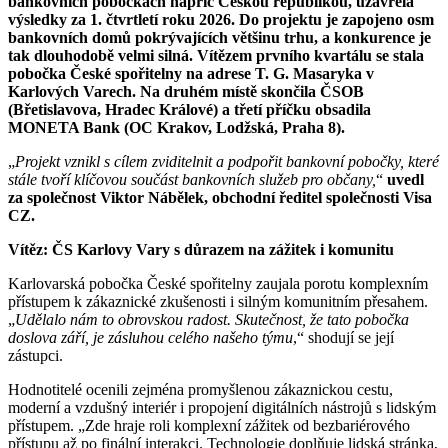
bankovních pobočkách napříč Českou republikou, uzavřela
výsledky za 1. čtvrtletí roku 2026. Do projektu je zapojeno osm
bankovních domů pokrývajících většinu trhu, a konkurence je
tak dlouhodobě velmi silná. Vítězem prvního kvartálu se stala
pobočka České spořitelny na adrese T. G. Masaryka v
Karlových Varech. Na druhém místě skončila ČSOB
(Břetislavova, Hradec Králové) a třetí příčku obsadila
MONETA Bank (OC Krakov, Lodžská, Praha 8).
„
Projekt vznikl s cílem zviditelnit a podpořit bankovní pobočky, které
stále tvoří klíčovou součást bankovních služeb pro občany,
“
uvedl
za společnost Viktor Nábělek, obchodní ředitel společnosti Visa
CZ.
Vítěz: ČS Karlovy Vary s důrazem na zážitek i komunitu
Karlovarská pobočka České spořitelny zaujala porotu komplexním
přístupem k zákaznické zkušenosti i silným komunitním přesahem.
„
Udělalo nám to obrovskou radost. Skutečnost, že tato pobočka
doslova září, je zásluhou celého našeho týmu
,“ shodují se její
zástupci.
Hodnotitelé ocenili zejména promyšlenou zákaznickou cestu,
moderní a vzdušný interiér i propojení digitálních nástrojů s lidským
přístupem. „Zde hraje roli komplexní zážitek od bezbariérového
přístupu až po finální interakci. Technologie doplňuje lidská stránka,