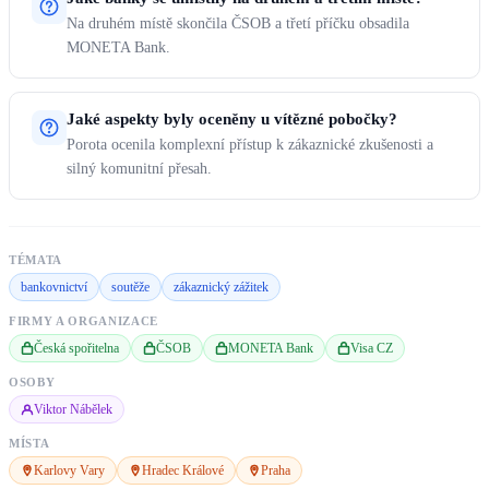
Na druhém místě skončila ČSOB a třetí příčku obsadila
MONETA Bank.
Jaké aspekty byly oceněny u vítězné pobočky?
Porota ocenila komplexní přístup k zákaznické zkušenosti a
silný komunitní přesah.
TÉMATA
bankovnictví
soutěže
zákaznický zážitek
FIRMY A ORGANIZACE
Česká spořitelna
ČSOB
MONETA Bank
Visa CZ
OSOBY
Viktor Nábělek
MÍSTA
Karlovy Vary
Hradec Králové
Praha