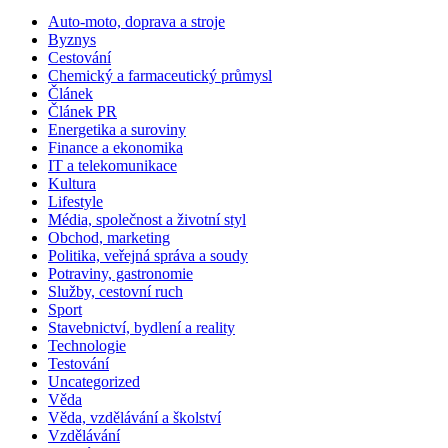
Auto-moto, doprava a stroje
Byznys
Cestování
Chemický a farmaceutický průmysl
Článek
Článek PR
Energetika a suroviny
Finance a ekonomika
IT a telekomunikace
Kultura
Lifestyle
Média, společnost a životní styl
Obchod, marketing
Politika, veřejná správa a soudy
Potraviny, gastronomie
Služby, cestovní ruch
Sport
Stavebnictví, bydlení a reality
Technologie
Testování
Uncategorized
Věda
Věda, vzdělávání a školství
Vzdělávání