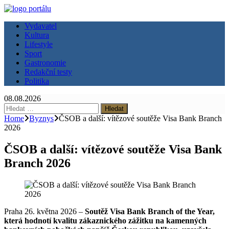
Vydavatel
Kultura
Lifestyle
Sport
Gastronomie
Redakční testy
Politika
08.08.2026
Vyhledávání
Home
Byznys
ČSOB a další: vítězové soutěže Visa Bank Branch
2026
ČSOB a další: vítězové soutěže Visa Bank
Branch 2026
Praha 26. května 2026 –
Soutěž Visa Bank Branch of the Year,
která hodnotí kvalitu zákaznického zážitku na kamenných