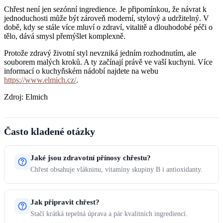
Chřest není jen sezónní ingredience. Je připomínkou, že návrat k
jednoduchosti může být zároveň moderní, stylový a udržitelný. V
době, kdy se stále více mluví o zdraví, vitalitě a dlouhodobé péči o
tělo, dává smysl přemýšlet komplexně.
Protože zdravý životní styl nevzniká jedním rozhodnutím, ale
souborem malých kroků. A ty začínají právě ve vaší kuchyni. Více
informací o kuchyňském nádobí najdete na webu
https://www.elmich.cz/
.
Zdroj: Elmich
Často kladené otázky
Jaké jsou zdravotní přínosy chřestu?
Chřest obsahuje vlákninu, vitamíny skupiny B i antioxidanty.
Jak připravit chřest?
Stačí krátká tepelná úprava a pár kvalitních ingrediencí.