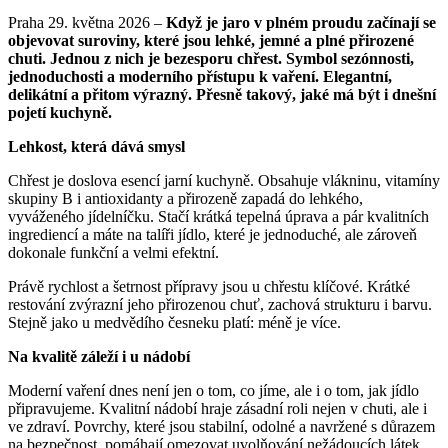
Praha 29. května 2026 –
Když je jaro v plném proudu začínají se
objevovat suroviny, které jsou lehké, jemné a plné přirozené
chuti. Jednou z nich je bezesporu chřest. Symbol sezónnosti,
jednoduchosti a moderního přístupu k vaření. Elegantní,
delikátní a přitom výrazný. Přesně takový, jaké má být i dnešní
pojetí kuchyně.
Lehkost, která dává smysl
Chřest je doslova esencí jarní kuchyně. Obsahuje vlákninu, vitamíny
skupiny B i antioxidanty a přirozeně zapadá do lehkého,
vyváženého jídelníčku. Stačí krátká tepelná úprava a pár kvalitních
ingrediencí a máte na talíři jídlo, které je jednoduché, ale zároveň
dokonale funkční a velmi efektní.
Právě rychlost a šetrnost přípravy jsou u chřestu klíčové. Krátké
restování zvýrazní jeho přirozenou chuť, zachová strukturu i barvu.
Stejně jako u medvědího česneku platí: méně je více.
Na kvalitě záleží i u nádobí
Moderní vaření dnes není jen o tom, co jíme, ale i o tom, jak jídlo
připravujeme. Kvalitní nádobí hraje zásadní roli nejen v chuti, ale i
ve zdraví. Povrchy, které jsou stabilní, odolné a navržené s důrazem
na bezpečnost, pomáhají omezovat uvolňování nežádoucích látek,