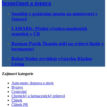
bezpečnost a úspora
Soutěžte v požárním sportu na mistrovství v
Ostravě
LAMARK: Přední výrobce moderních
exteriérů v ČR
Barman Patrik Škamla míří na světové finále v
barmanství
Robot Walter zrychluje výstavbu Kladno
Living
Zajímavé kategorie
Auto-moto, doprava a stroje
Byznys
Cestování
Chemický a farmaceutický průmysl
Článek
Článek PR