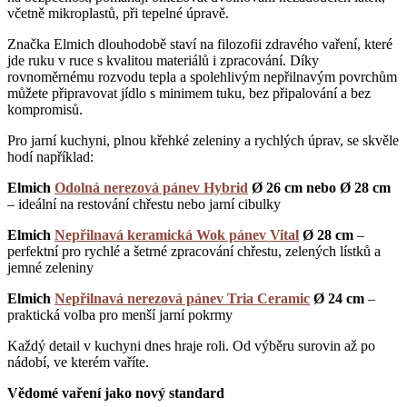
včetně mikroplastů, při tepelné úpravě.
Značka Elmich dlouhodobě staví na filozofii zdravého vaření, které
jde ruku v ruce s kvalitou materiálů i zpracování. Díky
rovnoměrnému rozvodu tepla a spolehlivým nepřilnavým povrchům
můžete připravovat jídlo s minimem tuku, bez připalování a bez
kompromisů.
Pro jarní kuchyni, plnou křehké zeleniny a rychlých úprav, se skvěle
hodí například:
Elmich
Odolná nerezová pánev Hybrid
Ø 26 cm nebo Ø 28 cm
– ideální na restování chřestu nebo jarní cibulky
Elmich
Nepřilnavá keramická Wok pánev Vital
Ø 28 cm
–
perfektní pro rychlé a šetrné zpracování chřestu, zelených lístků a
jemné zeleniny
Elmich
Nepřilnavá nerezová pánev Tria Ceramic
Ø 24 cm
–
praktická volba pro menší jarní pokrmy
Každý detail v kuchyni dnes hraje roli. Od výběru surovin až po
nádobí, ve kterém vaříte.
Vědomé vaření jako nový standard